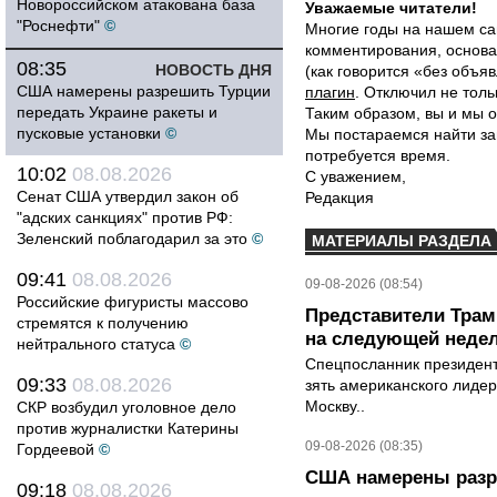
Новороссийском атакована база
Уважаемые читатели!
"Роснефти"
©
Многие годы на нашем са
комментирования, основа
08:35
НОВОСТЬ ДНЯ
(как говорится «без объ
США намерены разрешить Турции
плагин
. Отключил не толь
передать Украине ракеты и
Таким образом, вы и мы о
пусковые установки
©
Мы постараемся найти за
потребуется время.
10:02
08.08.2026
С уважением,
Сенат США утвердил закон об
Редакция
"адских санкциях" против РФ:
Зеленский поблагодарил за это
©
МАТЕРИАЛЫ РАЗДЕЛА
09:41
08.08.2026
09-08-2026 (08:54)
Российские фигуристы массово
Представители Трамп
стремятся к получению
на следующей неде
нейтрального статуса
©
Спецпосланник президен
09:33
08.08.2026
зять американского лидер
Москву..
СКР возбудил уголовное дело
против журналистки Катерины
09-08-2026 (08:35)
Гордеевой
©
США намерены разре
09:18
08.08.2026