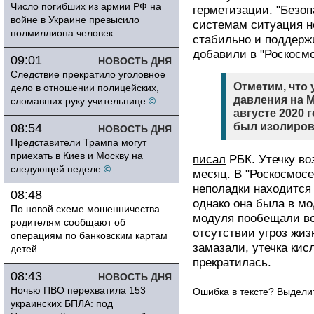
Число погибших из армии РФ на
герметизации. "Безо
войне в Украине превысило
системам ситуация н
полмиллиона человек
стабильно и поддерж
добавили в "Роскосмо
09:01
НОВОСТЬ ДНЯ
Следствие прекратило уголовное
Отметим, что 
дело в отношении полицейских,
давления на 
сломавших руку учительнице
©
августе 2020 
был изолиров
08:54
НОВОСТЬ ДНЯ
Представители Трампа могут
приехать в Киев и Москву на
писал
РБК. Утечку во
следующей неделе
©
месяц. В "Роскосмосе
неполадки находится
08:48
однако она была в мо
По новой схеме мошенничества
модуля пообещали во
родителям сообщают об
отсутствии угроз жиз
операциям по банковским картам
замазали, утечка кис
детей
прекратилась.
08:43
НОВОСТЬ ДНЯ
Ночью ПВО перехватила 153
Ошибка в тексте? Выдел
украинских БПЛА: под