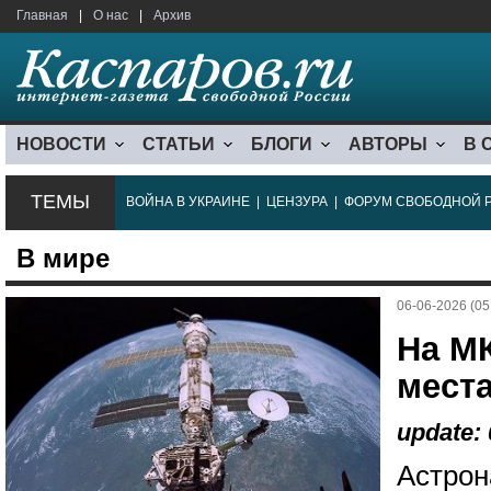
Главная
|
О нас
|
Архив
НОВОСТИ
СТАТЬИ
БЛОГИ
АВТОРЫ
В 
ТЕМЫ
ВОЙНА В УКРАИНЕ
|
ЦЕНЗУРА
|
ФОРУМ СВОБОДНОЙ 
В мире
06-06-2026 (05
На М
места
update: 
Астрон