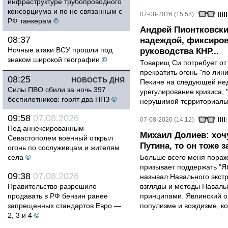
инфраструктуре трубопроводного
консорциума и по не связанным с
07-08-2026 (15:58)
РФ танкерам
©
Андрей Пионтковски
08:37
надеждой, фиксиров
Ночные атаки ВСУ прошли под
руководства КНР...
знаком широкой географии
©
Товарищ Си потребует от
прекратить огонь "по лини
08:25
НОВОСТЬ ДНЯ
Пекине на следующей нед
Силы ПВО сбили за ночь 397
урегулирование кризиса, 
беспилотников: горят два НПЗ
©
нерушимой территориальн
09:58
07.08.2026
07-08-2026 (14:12)
Под аннексированным
Михаил Долиев: хочу
Севастополем военный открыл
Путина, то он тоже з
огонь по сослуживцам и жителям
села
©
Больше всего меня поража
призывает поддержать "Яб
09:38
07.08.2026
называл Навального экст
Правительство разрешило
взгляды и методы Наваль
продавать в РФ бензин ранее
принципами. Явлинский о
запрещенных стандартов Евро —
популизме и вождизме, ко
2, 3 и 4
©