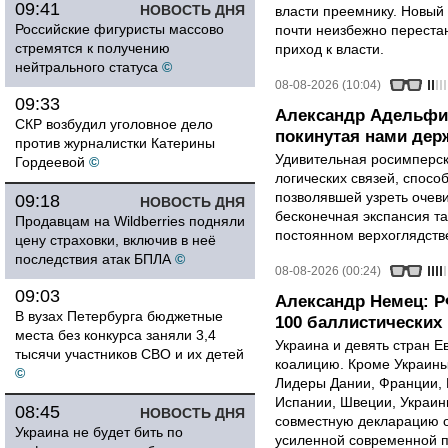
09:41
НОВОСТЬ ДНЯ
власти преемнику. Новый 
Российские фигуристы массово
почти неизбежно перестан
стремятся к получению
приход к власти.
нейтрального статуса
©
08-08-2026 (10:04)
09:33
Александр Адельфи
СКР возбудил уголовное дело
покинутая нами держ
против журналистки Катерины
Удивительная росимперск
Гордеевой
©
логических связей, спосо
позволявшей узреть очев
09:18
НОВОСТЬ ДНЯ
бесконечная экспансия т
Продавцам на Wildberries подняли
постоянном верхоглядств
цену страховки, включив в неё
последствия атак БПЛА
©
08-08-2026 (00:24)
09:03
Александр Немец: Р
В вузах Петербурга бюджетные
100 баллистических 
места без конкурса заняли 3,4
Украина и девять стран 
тысячи участников СВО и их детей
коалицию. Кроме Украины,
©
Лидеры Дании, Франции, 
Испании, Швеции, Украин
08:45
НОВОСТЬ ДНЯ
совместную декларацию о
Украина не будет бить по
усиленной современной п