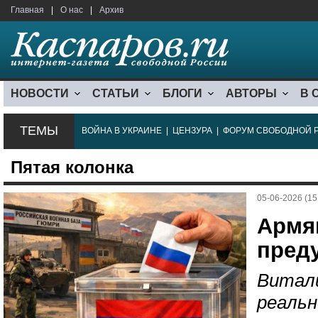
Главная
|
О нас
|
Архив
НОВОСТИ
СТАТЬИ
БЛОГИ
АВТОРЫ
В 
ТЕМЫ
ВОЙНА В УКРАИНЕ
|
ЦЕНЗУРА
|
ФОРУМ СВОБОДНОЙ 
Пятая колонка
05-06-2026 (15
Армя
пред
Витали
реальн