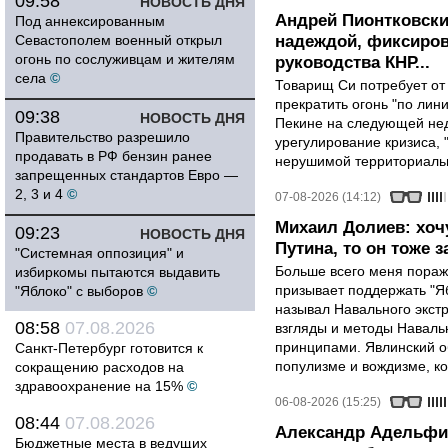
09:58
НОВОСТЬ ДНЯ
Андрей Пионтковски
Под аннексированным
Севастополем военный открыл
надеждой, фиксиров
огонь по сослуживцам и жителям
руководства КНР...
села
©
Товарищ Си потребует от
прекратить огонь "по лини
09:38
НОВОСТЬ ДНЯ
Пекине на следующей нед
Правительство разрешило
урегулирование кризиса, 
продавать в РФ бензин ранее
нерушимой территориальн
запрещенных стандартов Евро —
2, 3 и 4
©
07-08-2026 (14:12)
Михаил Долиев: хочу
09:23
НОВОСТЬ ДНЯ
Путина, то он тоже з
"Системная оппозиция" и
Больше всего меня поража
избиркомы пытаются выдавить
призывает поддержать "Яб
"Яблоко" с выборов
©
называл Навального экст
08:58
07.08.2026
взгляды и методы Наваль
принципами. Явлинский о
Санкт-Петербург готовится к
популизме и вождизме, ко
сокращению расходов на
здравоохранение на 15%
©
06-08-2026 (15:25)
08:44
07.08.2026
Александр Адельфин
Бюджетные места в ведущих