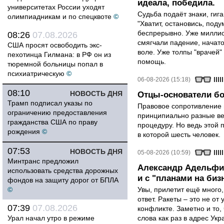
идеала, победила.
университетах России уходят
Судьба подаёт знаки, гига
олимпиадникам и по спецквоте
©
"Хватит, остановись, поду
беспрерывно. Уже миллио
08:26
07.08.2026
смягчали падение, начато
США просят освободить экс-
воле. Уже толпы "врачей
пехотинца Гилмана: в РФ он из
помощь.
тюремной больницы попал в
психиатрическую
©
06-08-2026 (15:18)
08:10
НОВОСТЬ ДНЯ
Отцы-основатели бо
Трамп подписал указы по
Правовое сопротивление 
ограничению предоставления
принципиально разные ве
гражданства США по праву
процедуру. Но ведь этой 
рождения
©
в которой шесть человек.
07:53
НОВОСТЬ ДНЯ
05-08-2026 (10:59)
Минтранс предложил
Александр Адельфин
использовать средства дорожных
и с "планами на биз
фондов на защиту дорог от БПЛА
©
Увы, прилетит ещё много,
ответ. Ракеты – это не от
07:39
07.08.2026
конфликте. Заметно и то
Урал начал утро в режиме
слова как раз в адрес Укра