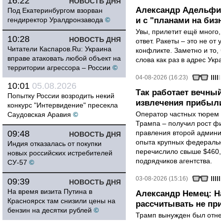
16:22
НОВОСТЬ ДНЯ
Александр Адельфин
Под Екатеринбургом взорван
гендиректор Уралдронзавода
©
и с "планами на биз
Увы, прилетит ещё много,
10:28
НОВОСТЬ ДНЯ
ответ. Ракеты – это не от
Читатели Каспаров.Ru: Украина
конфликте. Заметно и то
вправе атаковать любой объект на
слова как раз в адрес Укра
территории агрессора – России
©
04-08-2026 (16:23)
10:01
05.08.2026
Так работает вечный
Попытку России возродить некий
извлечения прибыли
конкурс "Интервидение" пресекла
Оператор частных тюрем 
Саудовская Аравия
©
Трампа – получил рост ф
09:48
правления второй админи
НОВОСТЬ ДНЯ
опыта крупных федеральны
Индия отказалась от покупки
перечислило свыше $460,
новых российских истребителей
подрядчиков агентства.
СУ-57
©
03-08-2026 (15:16)
09:39
НОВОСТЬ ДНЯ
На время визита Путина в
Александр Немец: Н
Красноярск там снизили цены на
рассчитывать не пр
бензин на десятки рублей
©
Трамп вынужден был отнес