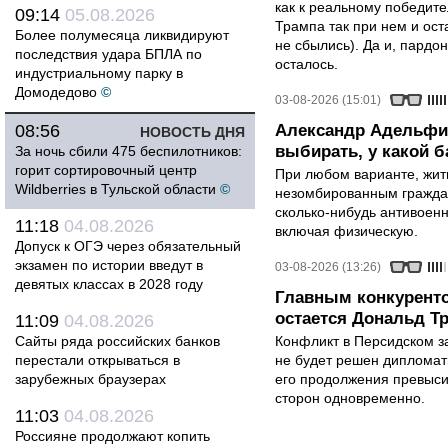
как к реальному победите
09:14
05.08.2026
Трампа так при нем и ост
Более полумесяца ликвидируют
не сбылись). Да и, пардо
последствия удара БПЛА по
осталось.
индустриальному парку в
Домодедово
©
03-08-2026 (15:01)
08:56
Александр Адельфи
НОВОСТЬ ДНЯ
выбирать, у какой б
За ночь сбили 475 беспилотников:
горит сортировочный центр
При любом варианте, жит
Wildberries в Тульской области
©
незомбированным граждан
сколько-нибудь антивоен
11:18
04.08.2026
включая физическую.
Допуск к ОГЭ через обязательный
экзамен по истории введут в
03-08-2026 (13:26)
девятых классах в 2028 году
Главным конкурент
остается Дональд Т
11:09
04.08.2026
Сайты ряда российских банков
Конфликт в Персидском з
перестали открываться в
не будет решен дипломати
зарубежных браузерах
его продолжения превыси
сторон одновременно.
11:03
04.08.2026
Россияне продолжают копить