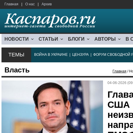
Главная
|
О нас
|
Архив
НОВОСТИ
СТАТЬИ
БЛОГИ
АВТОРЫ
В 
ТЕМЫ
ВОЙНА В УКРАИНЕ
|
ЦЕНЗУРА
|
ФОРУМ СВОБОДНОЙ 
Власть
Главная
/ Н
04-06-2026 (09
Глав
США 
неизв
напр