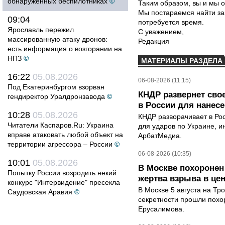
обнаруженных беспилотниках
©
Таким образом, вы и мы о
Мы постараемся найти за
09:04
потребуется время.
Ярославль пережил
С уважением,
массированную атаку дронов:
Редакция
есть информация о возгорании на
НПЗ
©
МАТЕРИАЛЫ РАЗДЕЛА
16:22
05.08.2026
06-08-2026 (11:15)
Под Екатеринбургом взорван
КНДР развернет сво
гендиректор Уралдронзавода
©
в России для нанесе
10:28
05.08.2026
КНДР разворачивает в Ро
Читатели Каспаров.Ru: Украина
для ударов по Украине, 
вправе атаковать любой объект на
АрбатМедиа.
территории агрессора – России
©
06-08-2026 (10:35)
10:01
05.08.2026
В Москве похоронен
Попытку России возродить некий
жертва взрыва в це
конкурс "Интервидение" пресекла
В Москве 5 августа на Тр
Саудовская Аравия
©
секретности прошли похо
Ерусалимова.