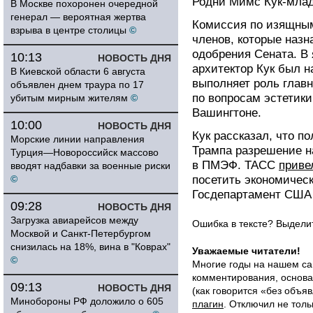
Родни Мимс Кук-мла
В Москве похоронен очередной
генерал — вероятная жертва
Комиссия по изящным
взрыва в центре столицы
©
членов, которые наз
одобрения Сената. В 
10:13
НОВОСТЬ ДНЯ
архитектор Кук был н
В Киевской области 6 августа
выполняет роль главн
объявлен днем траура по 17
по вопросам эстетики
убитым мирным жителям
©
Вашингтоне.
10:00
НОВОСТЬ ДНЯ
Кук рассказал, что 
Морские линии направления
Трампа разрешение н
Турция—Новороссийск массово
в ПМЭФ. ТАСС
приве
вводят надбавки за военные риски
©
посетить экономическ
Госдепартамент США 
09:28
НОВОСТЬ ДНЯ
Загрузка авиарейсов между
Ошибка в тексте? Выдел
Москвой и Санкт-Петербургом
снизилась на 18%, вина в "Коврах"
Уважаемые читатели!
©
Многие годы на нашем са
комментирования, основа
09:13
НОВОСТЬ ДНЯ
(как говорится «без объ
Минобороны РФ доложило о 605
плагин
. Отключил не толь