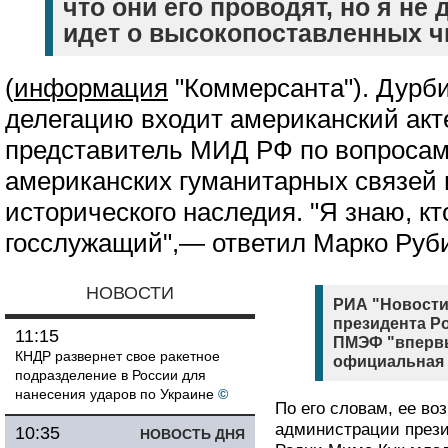
что они его проводят, но я не 
идет о высокопоставленных ч
(
информация
"Коммерсанта"). Дурби
делегацию входит американский акт
представитель МИД РФ по вопросам
американских гуманитарных связей 
исторического наследия. "Я знаю, кт
госслужащий",— ответил Марко Руб
НОВОСТИ
РИА "Новост
президента Ро
11:15
ПМЭФ "впервы
КНДР развернет свое ракетное
официальная 
подразделение в России для
нанесения ударов по Украине
©
По его словам, ее во
администрации през
10:35
НОВОСТЬ ДНЯ