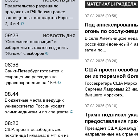
НОВОСТЬ ДНЯ
МАТЕРИАЛЫ РАЗДЕЛА
Правительство разрешило
продавать в РФ бензин ранее
07-08-2026 (09:58)
запрещенных стандартов Евро —
2, 3 и 4
©
Под аннексированн
огонь по сослуживц
09:23
НОВОСТЬ ДНЯ
В селе Хмельницкое неда
"Системная оппозиция" и
российский военноый 4 ав
избиркомы пытаются выдавить
затем по...
"Яблоко" с выборов
©
07-08-2026 (08:26)
08:58
США просят освобод
Санкт-Петербург готовится к
он из тюремной бол
сокращению расходов на
здравоохранение на 15%
©
Госсекретарь США Марко 
Сергеем Лавровым 23 ию
08:44
бывшего морского...
Бюджетные места в ведущих
университетах России уходят
07-08-2026 (08:10)
олимпиадникам и по спецквоте
©
Трамп подписал ука
предоставления гра
08:26
Президент США Дональд Т
США просят освободить экс-
направленные на ограни
пехотинца Гилмана: в РФ он из