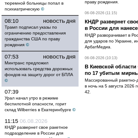
праву рождения.
тюремной больницы попал в
психиатрическую
©
06-08-2026 (11:15)
08:10
НОВОСТЬ ДНЯ
КНДР развернет сво
Трамп подписал указы по
в России для нанесе
ограничению предоставления
КНДР разворачивает в Ро
гражданства США по праву
для ударов по Украине, 
рождения
©
АрбатМедиа.
07:53
НОВОСТЬ ДНЯ
06-08-2026 (10:13)
Минтранс предложил
В Киевской области 
использовать средства дорожных
по 17 убитым мирн
фондов на защиту дорог от БПЛА
Массированный ракетно-д
©
в ночь на 5 августа 2026 
07:39
42.
Урал начал утро в режиме
беспилотной опасности, горит
склад Wilberries в Екатеринбурге
©
11:15
06.08.2026
КНДР развернет свое ракетное
подразделение в России для