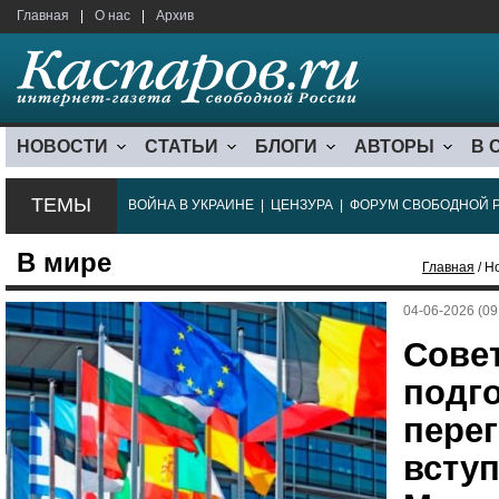
Главная
|
О нас
|
Архив
НОВОСТИ
СТАТЬИ
БЛОГИ
АВТОРЫ
В 
ТЕМЫ
ВОЙНА В УКРАИНЕ
|
ЦЕНЗУРА
|
ФОРУМ СВОБОДНОЙ 
В мире
Главная
/ Н
04-06-2026 (09
Сове
подг
пере
всту