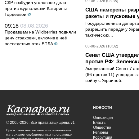
09-08-2026 (08:35)
СКР возбудил уголовное дело
против журналистки Катерины
США намерены разре
Гордеевой
©
ракеты и пусковые 
Государственный департ
09:18
08.08.2026
разрешить передачу Украи
Продавцам на Wildberries подняли
тактических...
цену страховки, включив в неё
последствия атак БПЛА
©
08-08-2026 (10:02)
Сенат США утвердил
против РФ: Зеленск
Американский Сенат 7 ав
(86 против 11) утвердил з
войну с Украиной.
НОВОСТИ
Оппозиция
© 2005-2026. Все права защищены. v1
Власть
Общество
При полном или частичном использовании
Регионы
материалов, опубликованных на страницах
Коррупция
сайта, ссылка на источник обязательна.