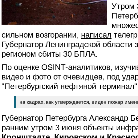
Утром 
Петерб
множес
сильном возгорании,
написал
телегр
Губернатор Ленинградской области з
регионом сбиты 30 БПЛА.
По оценке OSINT-аналитиков, изуч
видео и фото от очевидцев, под уда
"Петербургский нефтяной терминал"
на кадрах, как утверждается, виден пожар имен
Губернатор Петербурга Александр Б
ранним утром 3 июня объекты инфр
Кронштадте, Кировском и Красно