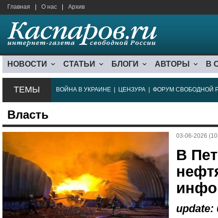
Главная
|
О нас
|
Архив
НОВОСТИ
СТАТЬИ
БЛОГИ
АВТОРЫ
В 
ТЕМЫ
ВОЙНА В УКРАИНЕ
|
ЦЕНЗУРА
|
ФОРУМ СВОБОДНОЙ 
Власть
03-06-2026 (10
В Пет
нефт
инфо
update: 