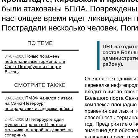
были атакованы БПЛА. Повреждены 
настоящее время идет ликвидация п
Пострадали несколько человек. Поги
ПО ТЕМЕ
ПНТ находится
состав Большо
Ночью поражены
04-07-2026
администрати
нефтеналивные терминалы в
району).
Санкт-Петербурге и в порту
Высоцк
Он является одним и
СМОТРИТЕ ТАКЖЕ
перевалке нефтепрод
входит в число ключ
Большого порта Санкт
ПМЭФ начался с атаки
03-06-2026
на Санкт-Петербург,
комплекса площадью 
пострадавших и задержки рейсов
хранения светлых и 
способность терминал
В Петербурге один
24-05-2026
год. Предприятие отн
мужчина стрелял в 11-летнего
мальчика, а второй покушался на
значения для обеспеч
соперника
включено в реестр с