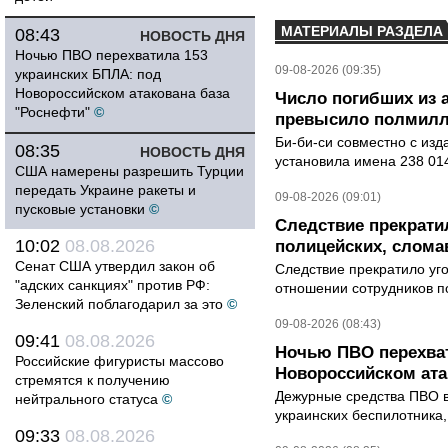
МАТЕРИАЛЫ РАЗДЕЛА
08:43
НОВОСТЬ ДНЯ
Ночью ПВО перехватила 153
09-08-2026 (09:35)
украинских БПЛА: под
Новороссийском атакована база
Число погибших из 
"Роснефти"
©
превысило полмилл
Би-би-си совместно с из
08:35
НОВОСТЬ ДНЯ
установила имена 238 014
США намерены разрешить Турции
передать Украине ракеты и
09-08-2026 (09:01)
пусковые установки
©
Следствие прекрати
10:02
08.08.2026
полицейских, слома
Сенат США утвердил закон об
Следствие прекратило уг
"адских санкциях" против РФ:
отношении сотрудников п
Зеленский поблагодарил за это
©
09-08-2026 (08:43)
09:41
08.08.2026
Ночью ПВО перехват
Российские фигуристы массово
Новороссийском ата
стремятся к получению
Дежурные средства ПВО в 
нейтрального статуса
©
украинских беспилотника
09:33
08.08.2026