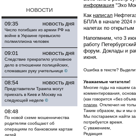
информация
"Эхо Мос
НОВОСТИ
Как
написал
Нефтегаз
БПЛА в начале 2024 
09:35
НОВОСТЬ ДНЯ
налетах по открытым
Число погибших из армии РФ на
войне в Украине превысило
Напопмним, что 3 июн
полмиллиона человек
работу Петербургск
форум. Доклады и раб
09:01
НОВОСТЬ ДНЯ
июня.
Следствие прекратило уголовное
дело в отношении полицейских,
Ошибка в тексте? Выдел
сломавших руку учительнице
©
Уважаемые читатели!
08:54
НОВОСТЬ ДНЯ
Многие годы на нашем са
Представители Трампа могут
комментирования, основа
приехать в Киев и Москву на
(как говорится «без объ
следующей неделе
©
плагин
. Отключил не толь
Таким образом, вы и мы о
08:48
Мы постараемся найти за
По новой схеме мошенничества
потребуется время.
родителям сообщают об
С уважением,
операциям по банковским картам
Редакция
детей