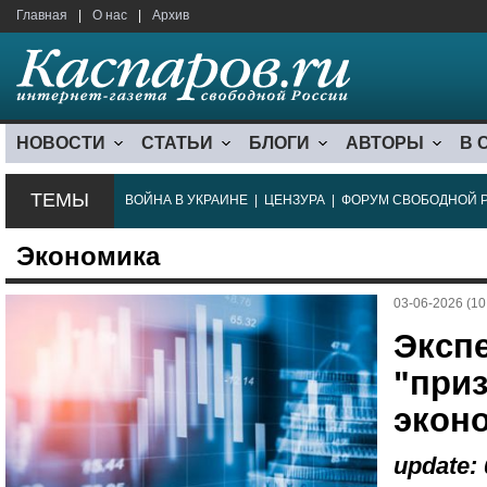
Главная
|
О нас
|
Архив
НОВОСТИ
СТАТЬИ
БЛОГИ
АВТОРЫ
В 
ТЕМЫ
ВОЙНА В УКРАИНЕ
|
ЦЕНЗУРА
|
ФОРУМ СВОБОДНОЙ 
Экономика
03-06-2026 (10
Эксп
"приз
экон
update: 