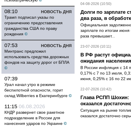
психиатрическую
©
04-08-2026 (10:50)
08:10
НОВОСТЬ ДНЯ
Долги по зарплате 
Трамп подписал указы по
два раза, в обработк
ограничению предоставления
Официальная задолженнос
гражданства США по праву
зарплате по итогам июня 
рождения
©
раза превышает...
07:53
НОВОСТЬ ДНЯ
23-07-2026 (10:11)
Минтранс предложил
В РФ растут офици
использовать средства дорожных
ожидания населени
фондов на защиту дорог от БПЛА
В России инфляция с 14 
©
0,17% с 7 по 13 июля, 0,
07:39
июня, 0,25% с 16 по 22 ию
Урал начал утро в режиме
22-07-2026 (10:42)
беспилотной опасности, горит
склад Wilberries в Екатеринбурге
©
Глава РСПП Шохин: 
оказался достаточн
11:15
06.08.2026
Ситуация на рынке топли
КНДР развернет свое ракетное
оказался достаточно сер
подразделение в России для
нанесения ударов по Украине
©