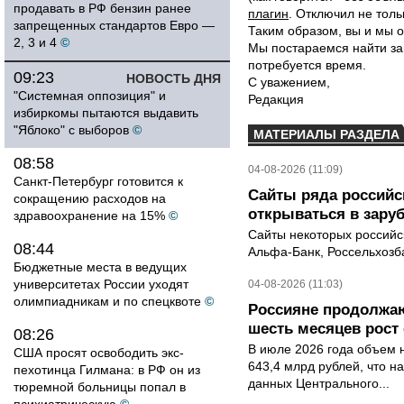
продавать в РФ бензин ранее
плагин
. Отключил не толь
запрещенных стандартов Евро —
Таким образом, вы и мы о
2, 3 и 4
©
Мы постараемся найти за
потребуется время.
09:23
НОВОСТЬ ДНЯ
С уважением,
"Системная оппозиция" и
Редакция
избиркомы пытаются выдавить
"Яблоко" с выборов
©
МАТЕРИАЛЫ РАЗДЕЛА
08:58
04-08-2026 (11:09)
Санкт-Петербург готовится к
Сайты ряда российс
сокращению расходов на
открываться в зару
здравоохранение на 15%
©
Сайты некоторых российск
08:44
Альфа-Банк, Россельхозба
Бюджетные места в ведущих
университетах России уходят
04-08-2026 (11:03)
олимпиадникам и по спецквоте
©
Россияне продолжаю
шесть месяцев рост 
08:26
В июле 2026 года объем 
США просят освободить экс-
643,4 млрд рублей, что н
пехотинца Гилмана: в РФ он из
данных Центрального...
тюремной больницы попал в