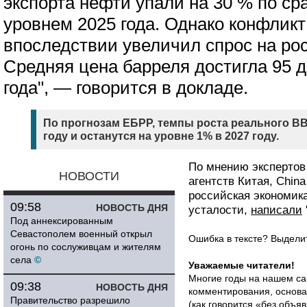
экспорта нефти упали на 30 % по с
уровнем 2025 года. Однако конфлик
впоследствии увеличил спрос на ро
Средняя цена барреля достигла 95 д
года", — говорится в докладе.
По прогнозам ЕБРР, темпы роста реального ВВП
году и останутся на уровне 1% в 2027 году.
По мнению экспертов
НОВОСТИ
агентств Китая, China 
российская экономик
09:58
НОВОСТЬ ДНЯ
усталости,
написали
Под аннексированным
Севастополем военный открыл
Ошибка в тексте? Выдел
огонь по сослуживцам и жителям
села
©
Уважаемые читатели!
Многие годы на нашем са
09:38
НОВОСТЬ ДНЯ
комментирования, основа
Правительство разрешило
(как говорится «без объ