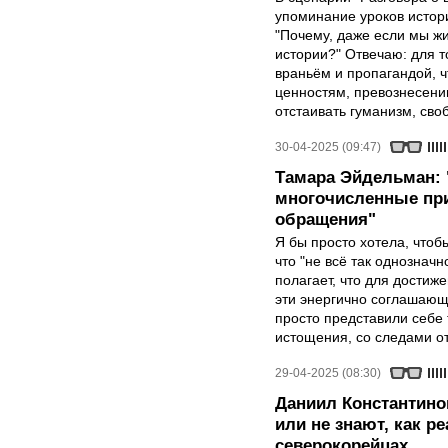
упоминание уроков истори
"Почему, даже если мы ж
истории?" Отвечаю: для т
враньём и пропагандой, 
ценностям, превознесени
отстаивать гуманизм, сво
30-04-2025 (09:47)
Тамара Эйдельман:
многочисленные при
обращения"
Я бы просто хотела, чтобы
что "не всё так однозначн
полагает, что для достиж
эти энергично соглашаю
просто представили себе
истощения, со следами от
29-04-2025 (08:30)
Даниил Константино
или не знают, как р
северокорейцах