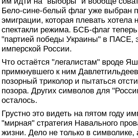
им идти на "выборы" и вообще сова
Бело-сине-белый флаг уже выбран п
эмиграции, которая плевать хотела 
спектакли режима. БСБ-флаг теперь
"партией победы Украины" в ПАСЕ, 
имперской России.
Что остаётся "легалистам" вроде Я
примкнувшего к ним Давлетгильдее
позорный триколор и пытаться отстир
позора. Других символов для "Росси
осталось.
Грустно это видеть на пятом году им
"мирная" стратегия Навального пров
жизни. Дело не только в символике, 