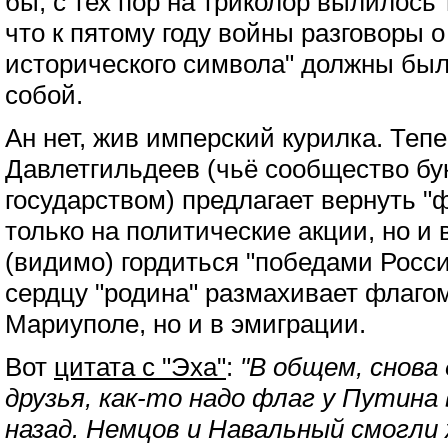
бы, с тех пор на триколор вылилось 
что к пятому году войны разговоры 
исторического символа" должны был
собой.
Ан нет, жив имперский курилка. Тепе
Давлетгильдеев (чьё сообщество бу
государством) предлагает вернуть "
только на политические акции, но и 
(видимо) гордиться "победами Росси
сердцу "родина" размахивает флагом
Мариуполе, но и в эмиграции.
Вот
цитата с "Эха"
:
"В общем, снова
друзья, как-то надо флаг у Путина
назад. Немцов и Навальный смогли 