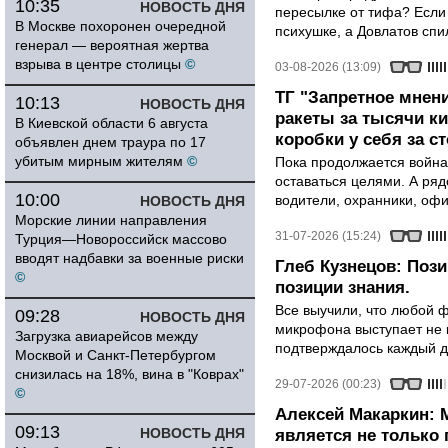
10:35
НОВОСТЬ ДНЯ
пересылке от тифа? Если
В Москве похоронен очередной
психушке, а Довлатов спи
генерал — вероятная жертва
взрыва в центре столицы
©
03-08-2026 (13:09)
ТГ "Запретное мнени
10:13
НОВОСТЬ ДНЯ
ракеты за тысячи ки
В Киевской области 6 августа
коробки у себя за с
объявлен днем траура по 17
убитым мирным жителям
©
Пока продолжается война
оставаться целями. А ряд
10:00
водители, охранники, оф
НОВОСТЬ ДНЯ
Морские линии направления
31-07-2026 (15:24)
Турция—Новороссийск массово
вводят надбавки за военные риски
Глеб Кузнецов: Поз
©
позиции знания.
Все выучили, что любой ф
09:28
НОВОСТЬ ДНЯ
микрофона выступает не к
Загрузка авиарейсов между
подтверждалось каждый д
Москвой и Санкт-Петербургом
снизилась на 18%, вина в "Коврах"
29-07-2026 (00:23)
©
Алексей Макаркин: 
09:13
НОВОСТЬ ДНЯ
является не только 