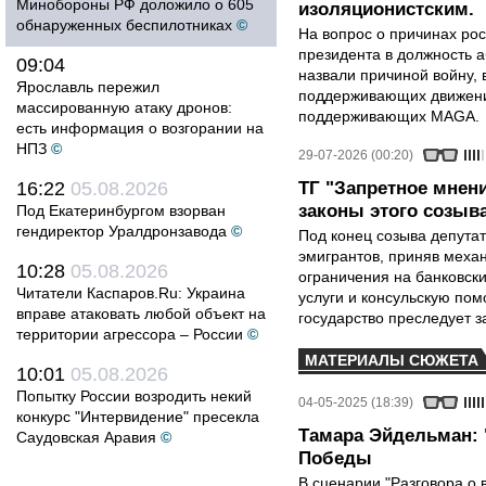
Минобороны РФ доложило о 605
изоляционистским.
обнаруженных беспилотниках
©
На вопрос о причинах рос
президента в должность 
09:04
назвали причиной войну, 
Ярославль пережил
поддерживающих движени
массированную атаку дронов:
поддерживающих MAGA.
есть информация о возгорании на
НПЗ
©
29-07-2026 (00:20)
16:22
05.08.2026
ТГ "Запретное мнен
законы этого созыв
Под Екатеринбургом взорван
гендиректор Уралдронзавода
©
Под конец созыва депутат
эмигрантов, приняв меха
10:28
05.08.2026
ограничения на банковск
Читатели Каспаров.Ru: Украина
услуги и консульскую по
вправе атаковать любой объект на
государство преследует з
территории агрессора – России
©
МАТЕРИАЛЫ СЮЖЕТА
10:01
05.08.2026
Попытку России возродить некий
04-05-2025 (18:39)
конкурс "Интервидение" пресекла
Тамара Эйдельман: 
Саудовская Аравия
©
Победы
В сценарии "Разговора о 