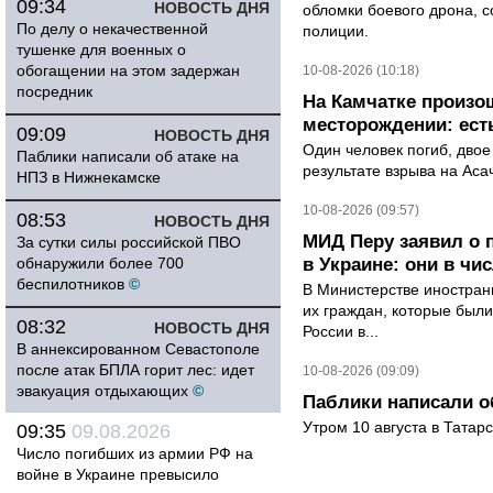
09:34
НОВОСТЬ ДНЯ
обломки боевого дрона, 
По делу о некачественной
полиции.
тушенке для военных о
обогащении на этом задержан
10-08-2026 (10:18)
посредник
На Камчатке произо
месторождении: ест
09:09
НОВОСТЬ ДНЯ
Один человек погиб, двое
Паблики написали об атаке на
результате взрыва на Ас
НПЗ в Нижнекамске
10-08-2026 (09:57)
08:53
НОВОСТЬ ДНЯ
МИД Перу заявил о 
За сутки силы российской ПВО
обнаружили более 700
в Украине: они в чи
беспилотников
©
В Министерстве иностран
их граждан, которые были
08:32
НОВОСТЬ ДНЯ
России в...
В аннексированном Севастополе
после атак БПЛА горит лес: идет
10-08-2026 (09:09)
эвакуация отдыхающих
©
Паблики написали о
Утром 10 августа в Татар
09:35
09.08.2026
Число погибших из армии РФ на
войне в Украине превысило