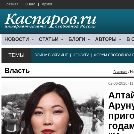
Главная
|
О нас
|
Архив
НОВОСТИ
СТАТЬИ
БЛОГИ
АВТОРЫ
В 
ТЕМЫ
ВОЙНА В УКРАИНЕ
|
ЦЕНЗУРА
|
ФОРУМ СВОБОДНОЙ 
Власть
Главная
/ Н
02-06-2026 (11
Алта
Арун
приго
годам