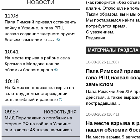
НОВОСТИ
(как говорится «без объ
плагин
. Отключил не толь
Таким образом, вы и мы о
11:08
Мы постараемся найти за
Папа Римский призвал остановить
потребуется время.
войну в Украине, а гава РПЦ
С уважением,
назвал создание ядерного оружия
Редакция
божьим замыслом
©
51 мин.
МАТЕРИАЛЫ РАЗДЕЛА
10:41
На месте взрыва в районе села
10-08-2026 (11:08)
Крозмаз в Молдове нашли
обломки боевого дрона
©
Папа Римский призва
гава РПЦ назвал со
10:18
замыслом
На Камчатке произошел взрыв на
Папа Римский Лев XIV пр
золоторудном месторождении:
действия, а также выраз
есть погибший и раненые
©
пострадавшим...
09:57
НОВОСТЬ ДНЯ
10-08-2026 (10:41)
МИД Перу заявил о погибших на
На месте взрыва в 
стороне РФ на войне в Украине:
нашли обломки бое
они в числе 48 тысяч наемников
На месте взрыва 9 август