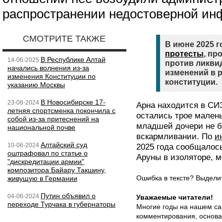
распространении недостоверной ин
СМОТРИТЕ ТАКЖЕ
В июне 2025 г
протесты
, пр
В Республике Алтай
14-06-2025
против ликви
начались волнения из-за
изменений в 
изменения Конституции по
конституции.
указанию Москвы
В Новосибирске 17-
23-08-2024
Арна находится в СИЗ
летняя спортсменка покончила с
остались трое малень
собой из-за притеснений на
младшей дочери не б
национальной почве
вскармливании. По
и
Алтайский суд
10-06-2024
2025 года сообщалос
оштрафовал по статье о
Аруны в изоляторе, 
"дискредитации армии"
композитора Байару Такшину,
Ошибка в тексте? Выдел
живущую в Германии
Путин объявил о
04-06-2024
Уважаемые читатели!
переходе Турчака в губернаторы
Многие годы на нашем са
комментирования, основа