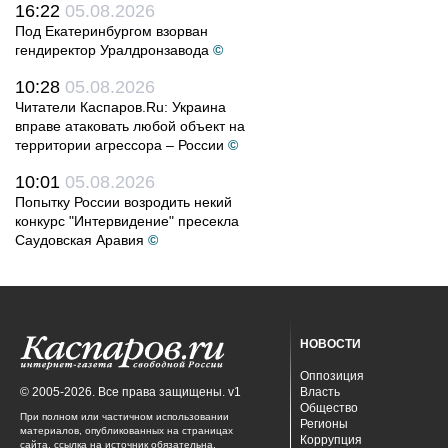
16:22
05.08.2026
Под Екатеринбургом взорван
гендиректор Уралдронзавода
©
10:28
05.08.2026
Читатели Каспаров.Ru: Украина
вправе атаковать любой объект на
территории агрессора – России
©
10:01
05.08.2026
Попытку России возродить некий
конкурс "Интервидение" пресекла
Саудовская Аравия
©
НОВОСТИ
Оппозиция
© 2005-2026. Все права защищены. v1
Власть
Общество
При полном или частичном использовании
Регионы
материалов, опубликованных на страницах
Коррупция
сайта, ссылка на источник обязательна.