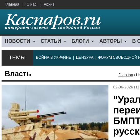
Главная
|
О нас
|
Архив
НОВОСТИ
СТАТЬИ
БЛОГИ
АВТОРЫ
В 
ТЕМЫ
ВОЙНА В УКРАИНЕ
|
ЦЕНЗУРА
|
ФОРУМ СВОБОДНОЙ 
Власть
Главная
/ Н
02-06-2026 (11
"Ура
пере
БМПТ
русс