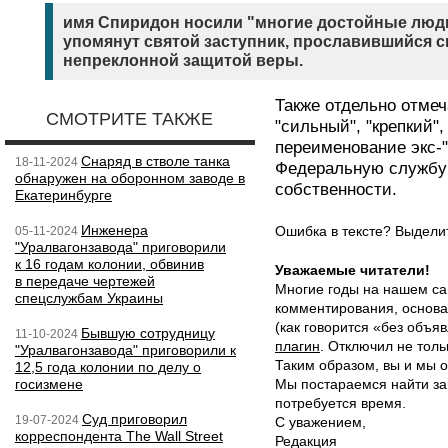
имя Спиридон носили "многие достойные люди
упомянут святой заступник, прославившийся 
непреклонной защитой веры.
Также отдельно отме
СМОТРИТЕ ТАКЖЕ
"сильный", "крепкий",
переименование экс-
Снаряд в стволе танка
18-11-2024
Федеральную службу 
обнаружен на оборонном заводе в
собственности.
Екатеринбурге
Инженера
Ошибка в тексте? Выдел
05-11-2024
"Уралвагонзавода" приговорили
к 16 годам колонии, обвинив
Уважаемые читатели!
в передаче чертежей
Многие годы на нашем са
спецслужбам Украины
комментирования, основа
(как говорится «без объ
Бывшую сотрудницу
11-10-2024
плагин
. Отключил не толь
"Уралвагонзавода" приговорили к
Таким образом, вы и мы о
12,5 года колонии по делу о
госизмене
Мы постараемся найти за
потребуется время.
Суд приговорил
19-07-2024
С уважением,
корреспондента The Wall Street
Редакция