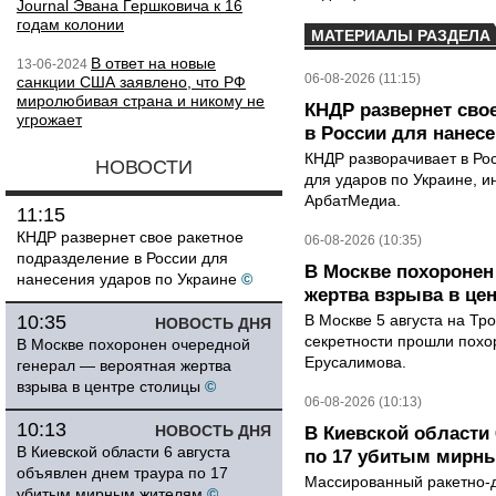
Journal Эвана Гершковича к 16
годам колонии
МАТЕРИАЛЫ РАЗДЕЛА
В ответ на новые
13-06-2024
06-08-2026 (11:15)
санкции США заявлено, что РФ
миролюбивая страна и никому не
КНДР развернет сво
угрожает
в России для нанесе
КНДР разворачивает в Ро
НОВОСТИ
для ударов по Украине, 
АрбатМедиа.
11:15
КНДР развернет свое ракетное
06-08-2026 (10:35)
подразделение в России для
В Москве похоронен
нанесения ударов по Украине
©
жертва взрыва в це
10:35
В Москве 5 августа на Тр
НОВОСТЬ ДНЯ
секретности прошли похо
В Москве похоронен очередной
Ерусалимова.
генерал — вероятная жертва
взрыва в центре столицы
©
06-08-2026 (10:13)
10:13
НОВОСТЬ ДНЯ
В Киевской области 
В Киевской области 6 августа
по 17 убитым мирн
объявлен днем траура по 17
Массированный ракетно-д
убитым мирным жителям
©