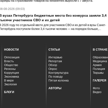
Тарифы на страхование товаров на Wildberries выросли с 7 августа.
08-08-2026 (09:03)
В вузах Петербурга бюджетные места без конкурса заняли 3,4
тысячи участников СВО и их детей
В 2026 году по отдельной квоте для участников СВО и их детей в вузы Санкт-
Петербурга поступили более 3,4 тысячи человек — на порядок больше,...
НОВОСТИ
СТАТЬИ
В СТРАНЕ
Оппозиция
Интервью
Образован
Власть
Репортаж
Медицина
Общество
Обзор
Армия
Регионы
Опрос
Полиция
Коррупция
Контркультура
Тюрьмы
Экономика
По поводу
В мире
Пятая колонка
ГАЛЕРЕЯ
Экология
АВТОРЫ
Фото
БЛОГИ
Видео