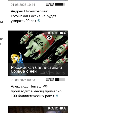
01.08.2026 10:44
Андрей Пионтковский:
Путинская Россия не будет
умирать 20 лет.
©
лы
КОЛОНКА
ые
у
Российская баллистика и
борьба с ней
08.08.2026 00:23
Александр Немец: РФ
производит в месяц примерно
100 баллистических ракет.
©
КОЛОНКА