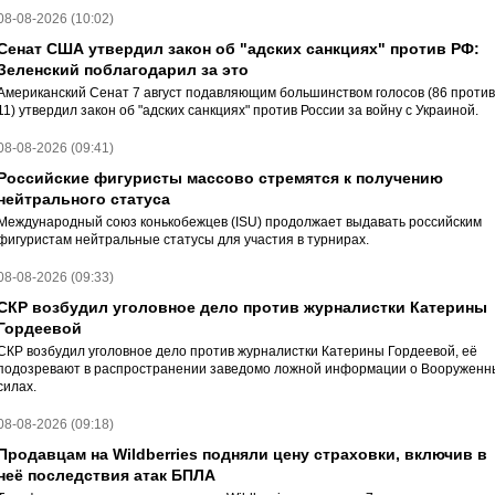
08-08-2026 (10:02)
Сенат США утвердил закон об "адских санкциях" против РФ:
Зеленский поблагодарил за это
Американский Сенат 7 август подавляющим большинством голосов (86 против
11) утвердил закон об "адских санкциях" против России за войну с Украиной.
08-08-2026 (09:41)
Российские фигуристы массово стремятся к получению
нейтрального статуса
Международный союз конькобежцев (ISU) продолжает выдавать российским
фигуристам нейтральные статусы для участия в турнирах.
08-08-2026 (09:33)
СКР возбудил уголовное дело против журналистки Катерины
Гордеевой
СКР возбудил уголовное дело против журналистки Катерины Гордеевой, её
подозревают в распространении заведомо ложной информации о Вооруженн
силах.
08-08-2026 (09:18)
Продавцам на Wildberries подняли цену страховки, включив в
неё последствия атак БПЛА