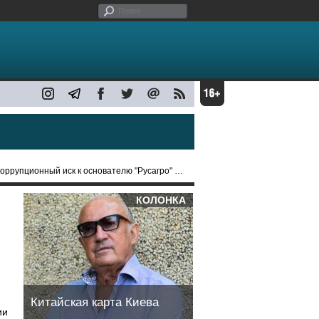
пционный иск к основателю "Русагро" Мошковичу
КОЛОНКА
Китайская карта Киева
ии