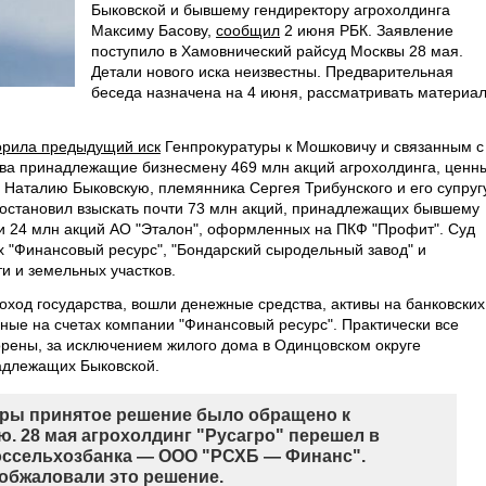
Быковской и бывшему гендиректору агрохолдинга
Максиму Басову,
сообщил
2 июня РБК. Заявление
поступило в Хамовнический райсуд Москвы 28 мая.
Детали нового иска неизвестны. Предварительная
беседа назначена на 4 июня, рассматривать материа
орила предыдущий иск
Генпрокуратуры к Мошковичу и связанным с
тва принадлежащие бизнесмену 469 млн акций агрохолдинга, ценн
 Наталию Быковскую, племянника Сергея Трибунского и его супруг
остановил взыскать почти 73 млн акций, принадлежащих бывшему
 и 24 млн акций АО "Эталон", оформленных на ПКФ "Профит". Суд
х "Финансовый ресурс", "Бондарский сыродельный завод" и
и и земельных участков.
оход государства, вошли денежные средства, активы на банковских
ные на счетах компании "Финансовый ресурс". Практически все
рены, за исключением жилого дома в Одинцовском округе
адлежащих Быковской.
уры принятое решение было обращено к
. 28 мая агрохолдинг "Русагро" перешел в
Россельхозбанка — ООО "РСХБ — Финанс".
обжаловали это решение.