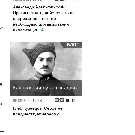
Александр Адельфинский:
Противостоять, действовать на
опережение – вот что
необходимо для выживания
о"
цивилизации!
©
БЛОГ
я
Канцелярии нужен всадник
а
06.08.2026 15:38
я
Глеб Кузнецов: Серое не
предшествует чёрному.