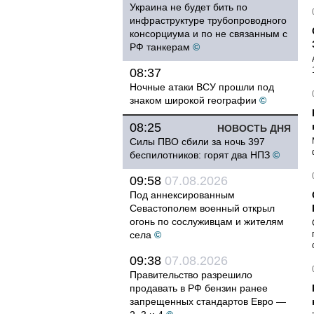
Украина не будет бить по
инфраструктуре трубопроводного
консорциума и по не связанным с
РФ танкерам
©
08:37
Ночные атаки ВСУ прошли под
знаком широкой географии
©
08:25
НОВОСТЬ ДНЯ
Силы ПВО сбили за ночь 397
беспилотников: горят два НПЗ
©
09:58
07.08.2026
Под аннексированным
Севастополем военный открыл
огонь по сослуживцам и жителям
села
©
09:38
07.08.2026
Правительство разрешило
продавать в РФ бензин ранее
запрещенных стандартов Евро —