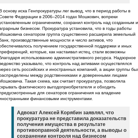
В основу иска Генпрокуратуры лег вывод, что в период работы в
Совете Федерации в 2006–2014 годах Мошкович, вопреки
установленным ограничениям, сохранил контроль над созданным 
аграрным бизнесом. Прокуратура установила, что в годы работы
Мошковича сенатором группа существенно расширила земельный
банк, производственные мощности и число активов, что
обеспечивалось получением государственной поддержки и иных
преференций, которые, как настаивал истец, стали возможны
благодаря использованию административного ресурса. Надзорное
ведомство указывало, что контроль над активами осуществлялся
через сеть российских и иностранных компаний, а акции группы бы
распределены между родственниками и доверенными лицами
Мошковича. Такая схема, как считает прокуратура, позволяла
скрывать фактического выгодоприобретателя и обходить
предусмотренные для сенаторов ограничения на владение
иностранными финансовыми инструментами.
Адвокат Алексей Корябин заявлял, что
прокуратура не представила доказательств
получения имущества в результате
противоправной деятельности, а выводы о
сохранении контроля над бизнесом