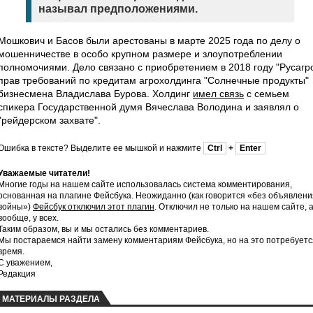
называл предположениями.
Мошкович и Басов были арестованы в марте 2025 года по делу о
мошенничестве в особо крупном размере и злоупотреблении
полномочиями. Дело связано с приобретением в 2018 году "Русагр
прав требований по кредитам агрохолдинга "Солнечные продукты"
бизнесмена Владислава Бурова. Холдинг
имел связь
с семьем
спикера Государственной думя Вячеслава Володина и заявлял о
"рейдерском захвате".
Ошибка в тексте? Выделите ее мышкой и нажмите
Ctrl
+
Enter
Уважаемые читатели!
Многие годы на нашем сайте использовалась система комментирования,
основанная на плагине Фейсбука. Неожиданно (как говорится «без объявлени
войны»)
Фейсбук отключил этот плагин
. Отключил не только на нашем сайте, 
вообще, у всех.
Таким образом, вы и мы остались без комментариев.
Мы постараемся найти замену комментариям Фейсбука, но на это потребуетс
время.
С уважением,
Редакция
МАТЕРИАЛЫ РАЗДЕЛА