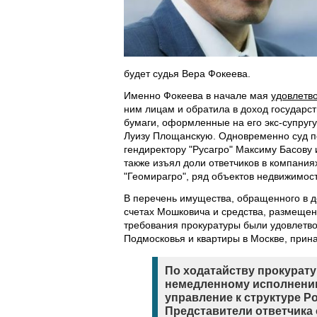
будет судья Вера Фокеева.
Именно Фокеева в начале мая
удовлетв
ним лицам и обратила в доход государс
бумаги, оформленные на его экс-супругу
Луизу Площанскую. Одновременно суд п
гендиректору "Русагро" Максиму Басову
также изъял доли ответчиков в компания
"Геомирагро", ряд объектов недвижимост
В перечень имущества, обращенного в д
счетах Мошковича и средства, размещен
требования прокуратуры были удовлетво
Подмосковья и квартиры в Москве, прин
По ходатайству прокурат
немедленному исполнению
управление к структуре 
Представители ответчика 