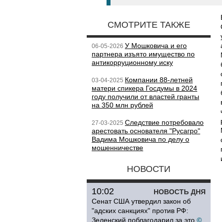
СМОТРИТЕ ТАКЖЕ
У Мошковича и его
06-05-2026
партнера изъято имущество по
антикорруционному иску
Компании 88-летней
03-04-2025
матери спикера Госдумы в 2024
году получили от властей гранты
на 350 млн рублей
Следствие потребовало
27-03-2025
арестовать основателя "Русагро"
Вадима Мошковича по делу о
мошенничестве
НОВОСТИ
10:02
НОВОСТЬ ДНЯ
Сенат США утвердил закон об
"адских санкциях" против РФ:
Зеленский поблагодарил за это
©