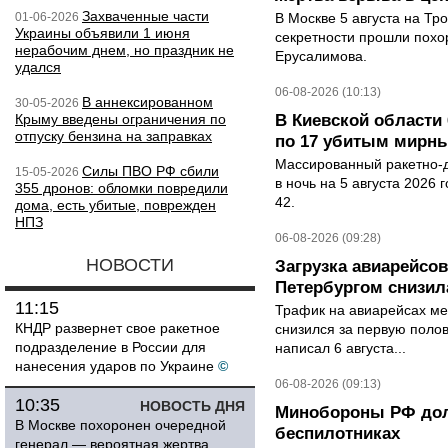
Захваченные части
01-06-2026
В Москве 5 августа на Тр
Украины объявили 1 июня
секретности прошли похо
нерабочим днем, но праздник не
Ерусалимова.
удался
06-08-2026 (10:13)
В аннексированном
30-05-2026
Крыму введены ограничения по
В Киевской области 
отпуску бензина на заправках
по 17 убитым мирн
Массированный ракетно-д
Силы ПВО РФ сбили
15-05-2026
в ночь на 5 августа 2026 
355 дронов: обломки повредили
42.
дома, есть убитые, поврежден
НПЗ
06-08-2026 (09:28)
НОВОСТИ
Загрузка авиарейсо
Петербургом снизила
11:15
Трафик на авиарейсах ме
КНДР развернет свое ракетное
снизился за первую полов
подразделение в России для
написал 6 августа...
нанесения ударов по Украине
©
06-08-2026 (09:13)
10:35
НОВОСТЬ ДНЯ
Минобороны РФ дол
В Москве похоронен очередной
беспилотниках
генерал — вероятная жертва