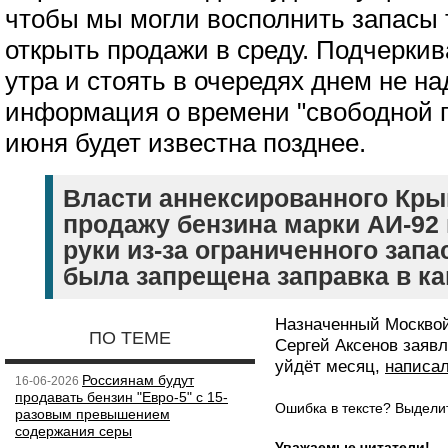
чтобы мы могли восполнить запасы 
открыть продажи в среду. Подчеркив
утра и стоять в очередях днем не на
информация о времени "свободной 
июня будет известна позднее.
Власти аннексированного Кры
продажу бензина марки АИ-92 
руки из-за ограниченного запа
была запрещена заправка в ка
Назначенный Москвой
ПО ТЕМЕ
Сергей Аксенов заяв
уйдёт месяц,
написа
Россиянам будут
16-06-2026
продавать бензин "Евро-5" с 15-
Ошибка в тексте? Выдел
разовым превышением
содержания серы
Уважаемые читатели!