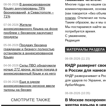
В аннексированном
Многие годы на нашем са
08-06-2026
Крыму аннулированы 79%
комментирования, основа
бронирований, в Севастополе –
(как говорится «без объ
71%
плагин
. Отключил не толь
Таким образом, вы и мы о
Жители
07-06-2026
Мы постараемся найти за
аннексированного Крыма на фоне
потребуется время.
проблем с бензином раскупают
С уважением,
продукты
Редакция
Продажу бензина
05-06-2026
гражданам и бизнесу полностью
МАТЕРИАЛЫ РАЗДЕЛА
остановили в аннексированном
Крыму
06-08-2026 (11:15)
КНДР развернет сво
Силы ПВО обнаружили
04-06-2026
ночью 272 дрона: встали поезда в
в России для нанесе
аннексированный Крым и из него
КНДР разворачивает в Ро
для ударов по Украине, 
Еще в одном
03-06-2026
АрбатМедиа.
аннексированном регионе ввели
талоны на бензин
06-08-2026 (10:35)
СМОТРИТЕ ТАКЖЕ
В Москве похоронен
жертва взрыва в це