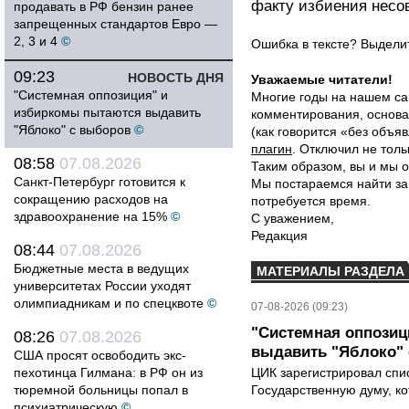
факту избиения несо
продавать в РФ бензин ранее
запрещенных стандартов Евро —
2, 3 и 4
©
Ошибка в тексте? Выдел
09:23
НОВОСТЬ ДНЯ
Уважаемые читатели!
"Системная оппозиция" и
Многие годы на нашем са
избиркомы пытаются выдавить
комментирования, основа
"Яблоко" с выборов
©
(как говорится «без объ
плагин
. Отключил не толь
08:58
07.08.2026
Таким образом, вы и мы о
Санкт-Петербург готовится к
Мы постараемся найти за
сокращению расходов на
потребуется время.
здравоохранение на 15%
©
С уважением,
Редакция
08:44
07.08.2026
Бюджетные места в ведущих
МАТЕРИАЛЫ РАЗДЕЛА
университетах России уходят
олимпиадникам и по спецквоте
©
07-08-2026 (09:23)
"Системная оппози
08:26
07.08.2026
выдавить "Яблоко"
США просят освободить экс-
пехотинца Гилмана: в РФ он из
ЦИК зарегистрировал спис
тюремной больницы попал в
Государственную думу, ко
психиатрическую
©