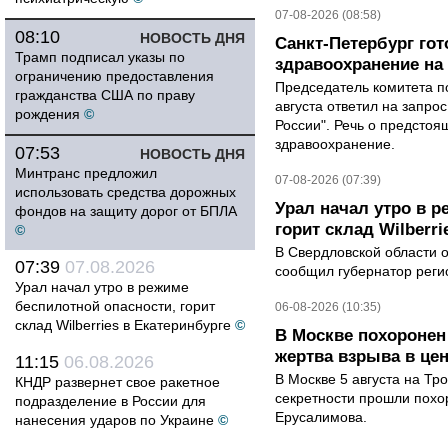
07-08-2026 (08:58)
08:10
НОВОСТЬ ДНЯ
Санкт-Петербург го
Трамп подписал указы по
здравоохранение на
ограничению предоставления
Председатель комитета п
гражданства США по праву
августа ответил на запро
рождения
©
России". Речь о предсто
здравоохранение.
07:53
НОВОСТЬ ДНЯ
Минтранс предложил
07-08-2026 (07:39)
использовать средства дорожных
Урал начал утро в р
фондов на защиту дорог от БПЛА
горит склад Wilberri
©
В Свердловской области 
07:39
07.08.2026
сообщил губернатор реги
Урал начал утро в режиме
беспилотной опасности, горит
06-08-2026 (10:35)
склад Wilberries в Екатеринбурге
©
В Москве похоронен
жертва взрыва в це
11:15
06.08.2026
В Москве 5 августа на Тр
КНДР развернет свое ракетное
секретности прошли похо
подразделение в России для
Ерусалимова.
нанесения ударов по Украине
©