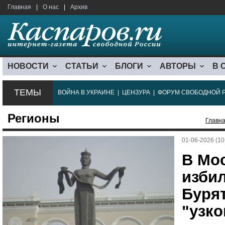
Главная
|
О нас
|
Архив
НОВОСТИ
СТАТЬИ
БЛОГИ
АВТОРЫ
В 
ТЕМЫ
ВОЙНА В УКРАИНЕ
|
ЦЕНЗУРА
|
ФОРУМ СВОБОДНОЙ 
Регионы
Главн
01-06-2026 (10
В Мо
избил
Бурят
"узко