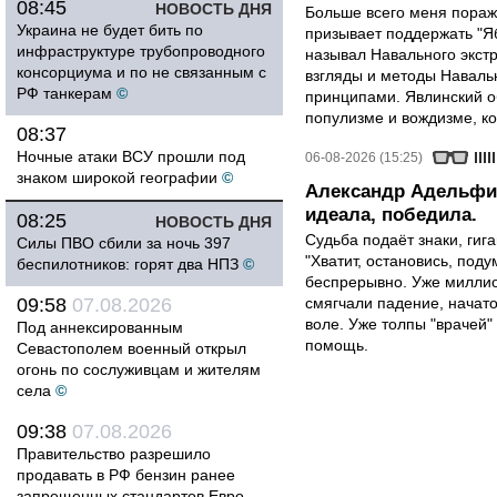
08:45
НОВОСТЬ ДНЯ
Больше всего меня поража
Украина не будет бить по
призывает поддержать "Яб
инфраструктуре трубопроводного
называл Навального экст
консорциума и по не связанным с
взгляды и методы Наваль
РФ танкерам
©
принципами. Явлинский о
популизме и вождизме, ко
08:37
Ночные атаки ВСУ прошли под
06-08-2026 (15:25)
знаком широкой географии
©
Александр Адельфин
идеала, победила.
08:25
НОВОСТЬ ДНЯ
Судьба подаёт знаки, гига
Силы ПВО сбили за ночь 397
"Хватит, остановись, поду
беспилотников: горят два НПЗ
©
беспрерывно. Уже миллио
09:58
07.08.2026
смягчали падение, начато
воле. Уже толпы "врачей
Под аннексированным
помощь.
Севастополем военный открыл
огонь по сослуживцам и жителям
села
©
09:38
07.08.2026
Правительство разрешило
продавать в РФ бензин ранее
запрещенных стандартов Евро —