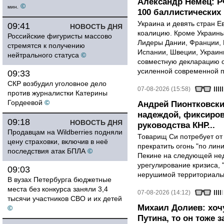
Александр Немец: Р
©
мин.
100 баллистических 
Украина и девять стран 
09:41
НОВОСТЬ ДНЯ
коалицию. Кроме Украины,
Российские фигуристы массово
Лидеры Дании, Франции, 
стремятся к получению
Испании, Швеции, Украин
нейтрального статуса
©
совместную декларацию о
усиленной современной п
09:33
СКР возбудил уголовное дело
07-08-2026 (15:58)
против журналистки Катерины
Гордеевой
©
Андрей Пионтковски
надеждой, фиксиров
09:18
НОВОСТЬ ДНЯ
руководства КНР...
Продавцам на Wildberries подняли
Товарищ Си потребует от
цену страховки, включив в неё
прекратить огонь "по лини
последствия атак БПЛА
©
Пекине на следующей нед
урегулирование кризиса, 
09:03
нерушимой территориальн
В вузах Петербурга бюджетные
места без конкурса заняли 3,4
07-08-2026 (14:12)
тысячи участников СВО и их детей
Михаил Долиев: хочу
©
Путина, то он тоже з