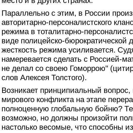
место и в других странах.
Параллельно с этим, в России про
авторитарно-персоналистского клан
режима в тоталитарно-персоналист
виде полицейско-бюрократической д
жесткость режима усиливается. Судя
намеревается сделать с Россией-ма
не делал со своею Гоморрою" (цити
слов Алексея Толстого).
Возникает принципиальный вопрос, 
мирового конфликта на этапе перера
полноценную глобальную бойню? Тео
возможно, но должны произойти по
настолько весомые, что способны и