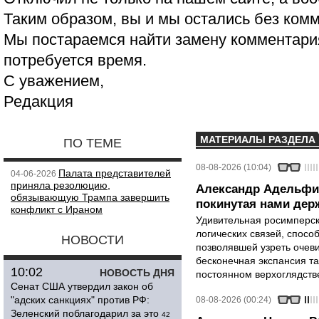
Таким образом, вы и мы остались без ком
Мы постараемся найти замену комментария
потребуется время.
С уважением,
Редакция
МАТЕРИАЛЫ РАЗДЕЛА
ПО ТЕМЕ
08-08-2026 (10:04)
Палата представителей
04-06-2026
приняла резолюцию,
Александр Адельфи
обязывающую Трампа завершить
покинутая нами держ
конфликт с Ираном
Удивительная росимперск
логических связей, спосо
НОВОСТИ
позволявшей узреть очев
бесконечная экспансия т
10:02
НОВОСТЬ ДНЯ
постоянном верхоглядств
Сенат США утвердил закон об
"адских санкциях" против РФ:
08-08-2026 (00:24)
Зеленский поблагодарил за это
42