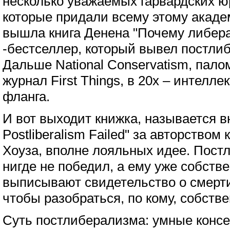
несколько уважаемых гарвардских ю
которые придали всему этому акаде
вышла книга Денена "Почему либер
-бестселлер, который вывел постли
Дальше National Conservatism, пало
журнал First Things, в 20х – интелл
фланга.
И вот выходит книжка, называется 
Postliberalism Failed" за авторством
Хоуза, вполне лояльных идее. Пост
нигде не победил, а ему уже собств
выписывают свидетельство о смерт
чтобы разобраться, по кому, собстве
Суть постлиберализма: умные конс