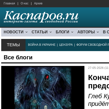
Главная
|
О нас
|
Архив
НОВОСТИ
СТАТЬИ
БЛОГИ
АВТОРЫ
В 
ТЕМЫ
ВОЙНА В УКРАИНЕ
|
ЦЕНЗУРА
|
ФОРУМ СВОБОДНОЙ 
Все блоги
27-05-2026 (11
Конча
пред
Глеб К
придёт