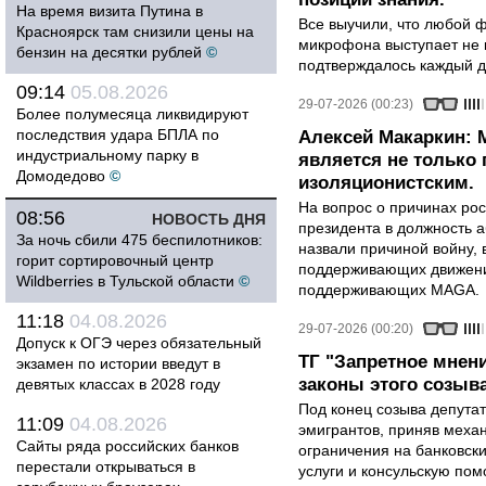
На время визита Путина в
Все выучили, что любой ф
Красноярск там снизили цены на
микрофона выступает не к
бензин на десятки рублей
©
подтверждалось каждый д
09:14
05.08.2026
29-07-2026 (00:23)
Более полумесяца ликвидируют
последствия удара БПЛА по
Алексей Макаркин: 
индустриальному парку в
является не только 
Домодедово
©
изоляционистским.
На вопрос о причинах рос
08:56
НОВОСТЬ ДНЯ
президента в должность 
За ночь сбили 475 беспилотников:
назвали причиной войну, 
горит сортировочный центр
поддерживающих движени
Wildberries в Тульской области
©
поддерживающих MAGA.
11:18
04.08.2026
29-07-2026 (00:20)
Допуск к ОГЭ через обязательный
ТГ "Запретное мнен
экзамен по истории введут в
законы этого созыв
девятых классах в 2028 году
Под конец созыва депутат
11:09
04.08.2026
эмигрантов, приняв меха
Сайты ряда российских банков
ограничения на банковск
перестали открываться в
услуги и консульскую по