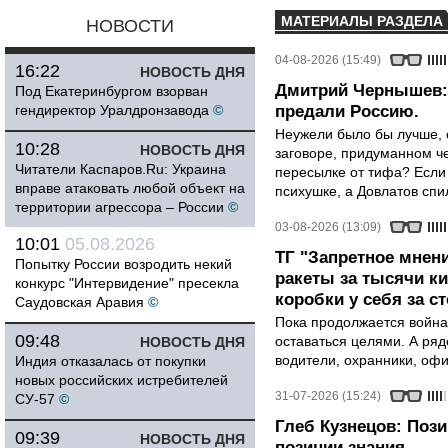
МАТЕРИАЛЫ РАЗДЕЛА
НОВОСТИ
04-08-2026 (15:49)
16:22
НОВОСТЬ ДНЯ
Дмитрий Чернышев: 
Под Екатеринбургом взорван
гендиректор Уралдронзавода
©
предали Россию.
Неужели было бы лучше, 
10:28
НОВОСТЬ ДНЯ
заговоре, придуманном че
Читатели Каспаров.Ru: Украина
пересылке от тифа? Если
вправе атаковать любой объект на
психушке, а Довлатов спи
территории агрессора – России
©
03-08-2026 (13:09)
10:01
05.08.2026
ТГ "Запретное мнени
Попытку России возродить некий
ракеты за тысячи ки
конкурс "Интервидение" пресекла
коробки у себя за с
Саудовская Аравия
©
Пока продолжается война
09:48
оставаться целями. А ряд
НОВОСТЬ ДНЯ
водители, охранники, оф
Индия отказалась от покупки
новых российских истребителей
31-07-2026 (15:24)
СУ-57
©
Глеб Кузнецов: Поз
09:39
НОВОСТЬ ДНЯ
позиции знания.