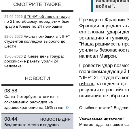
балансирован
СМОТРИТЕ ТАКЖЕ
войны".
В "ЛНР" объявлен траур
24-05-2026
Президент Франции Э
по 21 погибшему, перед этим был
Франция осуждает ат
траур в Киеве по 24 погибшим
его словам, удары д
Число погибших в "ЛНР"
22-05-2026
эскалацию и тупиков
студентов колледжа выросло до
"Наша решимость про
шести
усилить безопасность
написал Макрон.
В Киеве день траура:
15-05-2026
российские ракеты убили 24
Провести удар возме
человека
главнокомандующий В
"ЛНР" 21 студента ко
НОВОСТИ
гибель
за неделю до 
результате российско
08:58
внимания не обратил
Санкт-Петербург готовится к
сокращению расходов на
здравоохранение на 15%
©
Ошибка в тексте? Выдел
14 мин.
08:44
Уважаемые читатели!
НОВОСТЬ ДНЯ
Многие годы на нашем са
Бюджетные места в ведущих