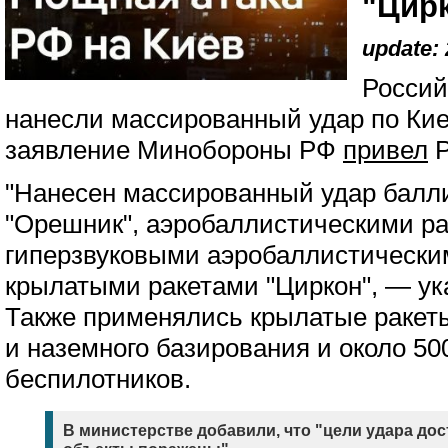
"Цир
update: 
Россий
нанесли массированный удар по Кие
заявление Минобороны РФ
привел
Р
"Нанесен массированный удар балл
"Орешник", аэробаллистическими ра
гиперзвуковыми аэробаллистически
крылатыми ракетами "Циркон", — ук
Также применялись крылатые ракеты
и наземного базирования и около 50
беспилотников.
В министерстве добавили, что "цели удара до