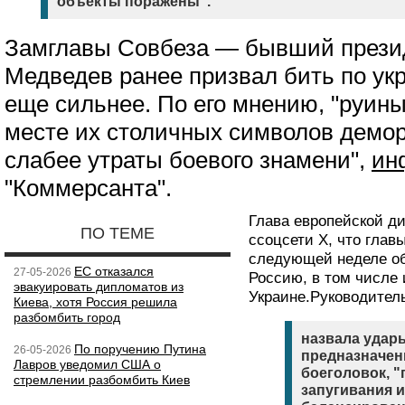
объекты поражены".
Замглавы Совбеза — бывший прези
Медведев ранее призвал бить по ук
еще сильнее. По его мнению, "руины
месте их столичных символов демор
слабее утраты боевого знамени",
ин
"Коммерсанта".
Глава европейской д
ПО ТЕМЕ
ссоцсети Х, что гла
следующей неделе об
ЕС отказался
27-05-2026
Россию, в том числе 
эвакуировать дипломатов из
Украине.Руководител
Киева, хотя Россия решила
разбомбить город
назвала удар
По поручению Путина
26-05-2026
предназначен
Лавров уведомил США о
боеголовок, "
стремлении разбомбить Киев
запугивания 