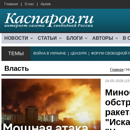
Главная
|
О нас
|
Архив
НОВОСТИ
СТАТЬИ
БЛОГИ
АВТОРЫ
В 
ТЕМЫ
ВОЙНА В УКРАИНЕ
|
ЦЕНЗУРА
|
ФОРУМ СВОБОДНОЙ 
Власть
Главная
/ Н
24-05-2026 (15
Мино
обст
раке
"Иска