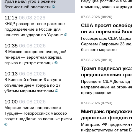
Ведущие российские унив
Урал начал утро в режиме
олимпиадников в структу
беспилотной опасности
©
11:15
06.08.2026
07-08-2026 (08:26)
КНДР развернет свое ракетное
США просят освобод
подразделение в России для
он из тюремной бол
нанесения ударов по Украине
©
Госсекретарь США Марко 
Сергеем Лавровым 23 ию
10:35
06.08.2026
бывшего морского...
В Москве похоронен очередной
генерал — вероятная жертва
07-08-2026 (08:10)
взрыва в центре столицы
©
Трамп подписал ука
10:13
06.08.2026
предоставления гра
В Киевской области 6 августа
Президент США Дональд Т
объявлен днем траура по 17
направленные на ограни
убитым мирным жителям
©
праву рождения.
10:00
06.08.2026
07-08-2026 (07:53)
Морские линии направления
Минтранс предложил
Турция—Новороссийск массово
дорожных фондов на
вводят надбавки за военные риски
©
Минтранс РФ предложил 
инфраструктуры от атак 