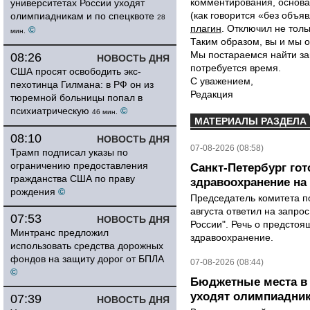
комментирования, основа
университетах России уходят
(как говорится «без объ
олимпиадникам и по спецквоте
28
плагин
. Отключил не толь
©
мин.
Таким образом, вы и мы о
Мы постараемся найти за
08:26
НОВОСТЬ ДНЯ
потребуется время.
США просят освободить экс-
С уважением,
пехотинца Гилмана: в РФ он из
Редакция
тюремной больницы попал в
психиатрическую
©
46 мин.
МАТЕРИАЛЫ РАЗДЕЛА
08:10
НОВОСТЬ ДНЯ
07-08-2026 (08:58)
Трамп подписал указы по
ограничению предоставления
Санкт-Петербург го
гражданства США по праву
здравоохранение на
рождения
©
Председатель комитета п
августа ответил на запро
07:53
НОВОСТЬ ДНЯ
России". Речь о предсто
Минтранс предложил
здравоохранение.
использовать средства дорожных
фондов на защиту дорог от БПЛА
07-08-2026 (08:44)
©
Бюджетные места в 
уходят олимпиадник
07:39
НОВОСТЬ ДНЯ