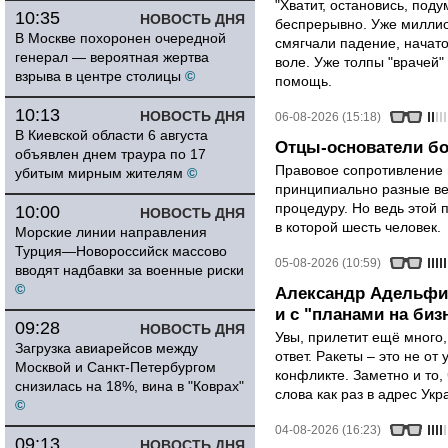
"Хватит, остановись, поду
10:35
НОВОСТЬ ДНЯ
беспрерывно. Уже миллио
В Москве похоронен очередной
смягчали падение, начато
генерал — вероятная жертва
воле. Уже толпы "врачей
взрыва в центре столицы
©
помощь.
10:13
НОВОСТЬ ДНЯ
06-08-2026 (15:18)
В Киевской области 6 августа
Отцы-основатели бо
объявлен днем траура по 17
Правовое сопротивление 
убитым мирным жителям
©
принципиально разные ве
процедуру. Но ведь этой 
10:00
НОВОСТЬ ДНЯ
в которой шесть человек.
Морские линии направления
Турция—Новороссийск массово
05-08-2026 (10:59)
вводят надбавки за военные риски
©
Александр Адельфин
и с "планами на биз
09:28
НОВОСТЬ ДНЯ
Увы, прилетит ещё много,
Загрузка авиарейсов между
ответ. Ракеты – это не от
Москвой и Санкт-Петербургом
конфликте. Заметно и то
снизилась на 18%, вина в "Коврах"
слова как раз в адрес Укра
©
04-08-2026 (16:23)
09:13
НОВОСТЬ ДНЯ