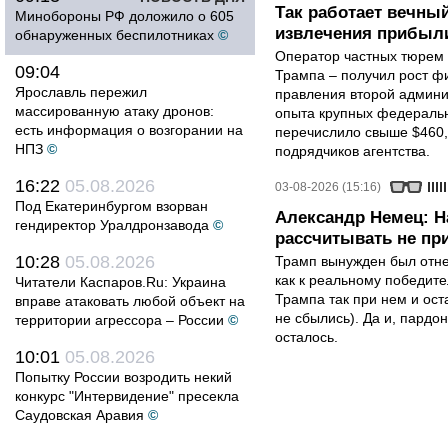
Так работает вечный
Минобороны РФ доложило о 605
извлечения прибыли
обнаруженных беспилотниках
©
Оператор частных тюрем 
09:04
Трампа – получил рост ф
Ярославль пережил
правления второй админи
массированную атаку дронов:
опыта крупных федеральны
есть информация о возгорании на
перечислило свыше $460,
НПЗ
©
подрядчиков агентства.
16:22
05.08.2026
03-08-2026 (15:16)
Под Екатеринбургом взорван
Александр Немец: Н
гендиректор Уралдронзавода
©
рассчитывать не пр
10:28
05.08.2026
Трамп вынужден был отнес
как к реальному победите
Читатели Каспаров.Ru: Украина
Трампа так при нем и ост
вправе атаковать любой объект на
не сбылись). Да и, пардо
территории агрессора – России
©
осталось.
10:01
05.08.2026
Попытку России возродить некий
конкурс "Интервидение" пресекла
Саудовская Аравия
©