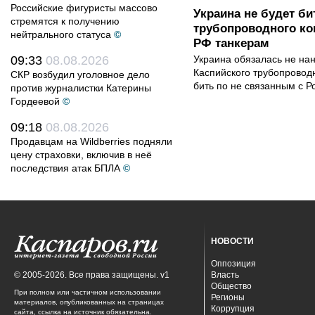
Российские фигуристы массово
Украина не будет би
стремятся к получению
трубопроводного ко
нейтрального статуса
©
РФ танкерам
09:33
08.08.2026
Украина обязалась не на
Каспийского трубопровод
СКР возбудил уголовное дело
бить по не связанным с Р
против журналистки Катерины
Гордеевой
©
09:18
08.08.2026
Продавцам на Wildberries подняли
цену страховки, включив в неё
последствия атак БПЛА
©
НОВОСТИ
Оппозиция
© 2005-2026. Все права защищены. v1
Власть
Общество
При полном или частичном использовании
Регионы
материалов, опубликованных на страницах
Коррупция
сайта, ссылка на источник обязательна.