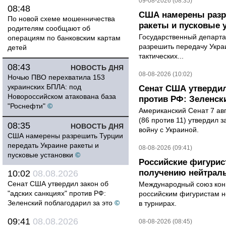
09-08-2026 (08:35)
08:48
США намерены разре
По новой схеме мошенничества
ракеты и пусковые 
родителям сообщают об
Государственный департ
операциям по банковским картам
разрешить передачу Украи
детей
тактических...
08:43
НОВОСТЬ ДНЯ
08-08-2026 (10:02)
Ночью ПВО перехватила 153
украинских БПЛА: под
Сенат США утвердил
Новороссийском атакована база
против РФ: Зеленск
"Роснефти"
©
Американский Сенат 7 ав
(86 против 11) утвердил з
08:35
НОВОСТЬ ДНЯ
войну с Украиной.
США намерены разрешить Турции
передать Украине ракеты и
08-08-2026 (09:41)
пусковые установки
©
Российские фигурис
получению нейтраль
10:02
08.08.2026
Сенат США утвердил закон об
Международный союз конь
"адских санкциях" против РФ:
российским фигуристам н
Зеленский поблагодарил за это
©
в турнирах.
09:41
08.08.2026
08-08-2026 (08:45)