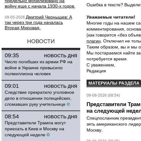
предельно мобилизовано на
Ошибка в тексте? Выдел
войну еще с начала 1930-х годов.
Дмитрий Чернышев: А
Уважаемые читатели!
09-05-2026
так через три года началась
Многие годы на нашем са
Вторая Мировая.
комментирования, основа
(как говорится «без объ
НОВОСТИ
плагин
. Отключил не толь
Таким образом, вы и мы о
Мы постараемся найти за
09:35
НОВОСТЬ ДНЯ
потребуется время.
Число погибших из армии РФ на
С уважением,
войне в Украине превысило
Редакция
полмиллиона человек
МАТЕРИАЛЫ РАЗДЕЛА
09:01
НОВОСТЬ ДНЯ
Следствие прекратило уголовное
09-08-2026 (08:54)
дело в отношении полицейских,
Представители Трамп
сломавших руку учительнице
©
на следующей неде
08:54
НОВОСТЬ ДНЯ
Спецпосланник президен
Представители Трампа могут
зять американского лидер
приехать в Киев и Москву на
Москву..
следующей неделе
©