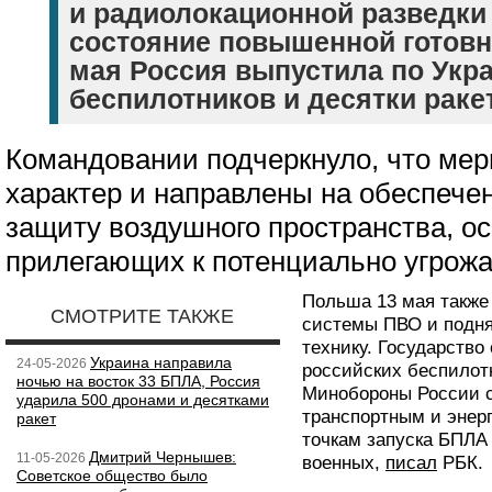
и радиолокационной разведки
состояние повышенной готовно
мая Россия выпустила по Укра
беспилотников и десятки ракет
Командовании подчеркнуло, что ме
характер и направлены на обеспече
защиту воздушного пространства, ос
прилегающих к потенциально угрож
Польша 13 мая также 
СМОТРИТЕ ТАКЖЕ
системы ПВО и подня
технику. Государство
Украина направила
24-05-2026
российских беспилотн
ночью на восток 33 БПЛА, Россия
Минобороны России с
ударила 500 дронами и десятками
транспортным и энерг
ракет
точкам запуска БПЛА
Дмитрий Чернышев:
11-05-2026
военных,
писал
РБК.
Советское общество было