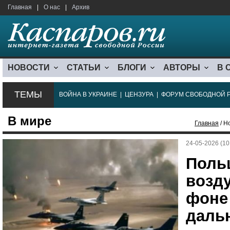
Главная
|
О нас
|
Архив
НОВОСТИ
СТАТЬИ
БЛОГИ
АВТОРЫ
В 
ТЕМЫ
ВОЙНА В УКРАИНЕ
|
ЦЕНЗУРА
|
ФОРУМ СВОБОДНОЙ 
В мире
Главная
/ Н
24-05-2026 (10
Поль
возд
фоне
даль