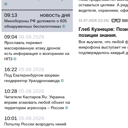
©
оставаться целями. А ряд
водители, охранники, оф
09:13
НОВОСТЬ ДНЯ
Минобороны РФ доложило о 605
31-07-2026 (15:24)
обнаруженных беспилотниках
©
Глеб Кузнецов: Поз
позиции знания.
09:04
06.08.2026
Все выучили, что любой ф
Ярославль пережил
микрофона выступает не к
массированную атаку дронов:
подтверждалось каждый д
есть информация о возгорании на
НПЗ
©
16:22
05.08.2026
Под Екатеринбургом взорван
гендиректор Уралдронзавода
©
10:28
05.08.2026
Читатели Каспаров.Ru: Украина
вправе атаковать любой объект на
территории агрессора – России
©
10:01
05.08.2026
Попытку России возродить некий