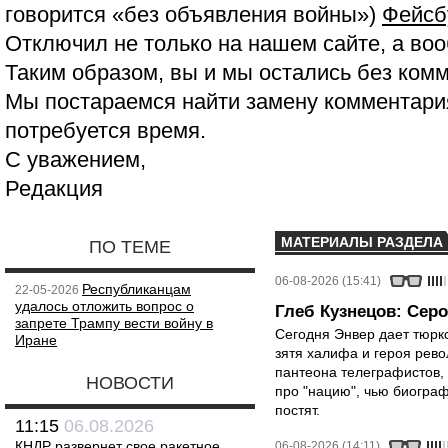
говорится «без объявления войны»)
Фейсб
Отключил не только на нашем сайте, а воо
Таким образом, вы и мы остались без ком
Мы постараемся найти замену комментария
потребуется время.
С уважением,
Редакция
МАТЕРИАЛЫ РАЗДЕЛА
ПО ТЕМЕ
06-08-2026 (15:41)
Республиканцам
22-05-2026
удалось отложить вопрос о
Глеб Кузнецов: Серо
запрете Трампу вести войну в
Сегодня Энвер дает тюрк
Иране
зятя халифа и героя рево
пантеона телеграфистов,
НОВОСТИ
про "нацию", чью биограф
постят.
11:15
06.08.2026
КНДР развернет свое ракетное
06-08-2026 (14:11)