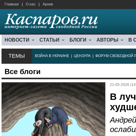
Главная
|
О нас
|
Архив
НОВОСТИ
СТАТЬИ
БЛОГИ
АВТОРЫ
В 
ТЕМЫ
ВОЙНА В УКРАИНЕ
|
ЦЕНЗУРА
|
ФОРУМ СВОБОДНОЙ 
Все блоги
21-05-2026 (14
В луч
худше
Андрей
ослаби