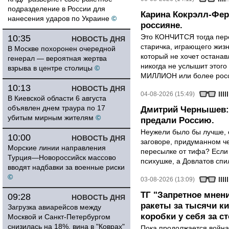
подразделение в России для
Карина Кокрэлл-Фер
нанесения ударов по Украине
©
россияне.
Это КОНЧИТСЯ тогда пере
10:35
НОВОСТЬ ДНЯ
старичка, играющего жизн
В Москве похоронен очередной
который не хочет останавл
генерал — вероятная жертва
никогда не услышит этого
взрыва в центре столицы
©
МИЛЛИОН или более росси
10:13
НОВОСТЬ ДНЯ
04-08-2026 (15:49)
В Киевской области 6 августа
объявлен днем траура по 17
Дмитрий Чернышев: 
убитым мирным жителям
©
предали Россию.
Неужели было бы лучше, 
10:00
НОВОСТЬ ДНЯ
заговоре, придуманном че
Морские линии направления
пересылке от тифа? Если
Турция—Новороссийск массово
психушке, а Довлатов спи
вводят надбавки за военные риски
©
03-08-2026 (13:09)
ТГ "Запретное мнени
09:28
НОВОСТЬ ДНЯ
ракеты за тысячи ки
Загрузка авиарейсов между
коробки у себя за с
Москвой и Санкт-Петербургом
снизилась на 18%, вина в "Коврах"
Пока продолжается война