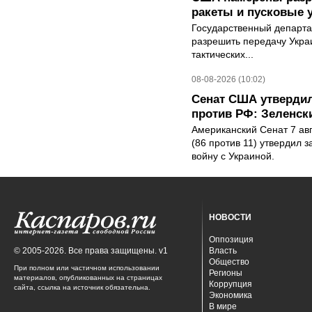
ракеты и пусковые 
Государственный департ
разрешить передачу Украи
тактических...
08-08-2026 (10:02)
Сенат США утвердил
против РФ: Зеленск
Американский Сенат 7 ав
(86 против 11) утвердил з
войну с Украиной.
НОВОСТИ
Оппозиция
© 2005-2026. Все права защищены. v1
Власть
Общество
При полном или частичном использовании
Регионы
материалов, опубликованных на страницах
Коррупция
сайта, ссылка на источник обязательна.
Экономика
В мире