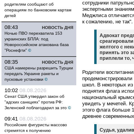
сотрудники патрульн
родителям сообщают об
экспертными знаниям
операциям по банковским картам
Меджлиса отличается
детей
к сожалению, не так".
08:43
НОВОСТЬ ДНЯ
Ночью ПВО перехватила 153
Адвокат пред
украинских БПЛА: под
среагировали 
Новороссийском атакована база
желтого с не
"Роснефти"
©
принять это з
приплели то, 
08:35
НОВОСТЬ ДНЯ
США намерены разрешить Турции
Родители воспитанник
передать Украине ракеты и
продемонстрировали 
пусковые установки
©
школ. В некоторых из
10:02
08.08.2026
поднятия флага испо
Сенат США утвердил закон об
национальный крымск
"адских санкциях" против РФ:
увидеть у мечетей. К
Зеленский поблагодарил за это
©
этого флага больше 1
древнее современных
09:41
08.08.2026
Российские фигуристы массово
Судья, удали
стремятся к получению