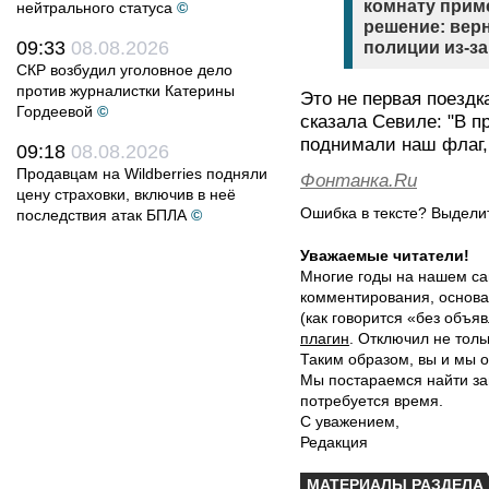
комнату приме
нейтрального статуса
©
решение: вер
09:33
08.08.2026
полиции из-з
СКР возбудил уголовное дело
против журналистки Катерины
Это не первая поездк
Гордеевой
©
сказала Севиле: "В 
поднимали наш флаг, 
09:18
08.08.2026
Продавцам на Wildberries подняли
Фонтанка.Ru
цену страховки, включив в неё
Ошибка в тексте? Выдел
последствия атак БПЛА
©
Уважаемые читатели!
Многие годы на нашем са
комментирования, основа
(как говорится «без объ
плагин
. Отключил не толь
Таким образом, вы и мы о
Мы постараемся найти за
потребуется время.
С уважением,
Редакция
МАТЕРИАЛЫ РАЗДЕЛА