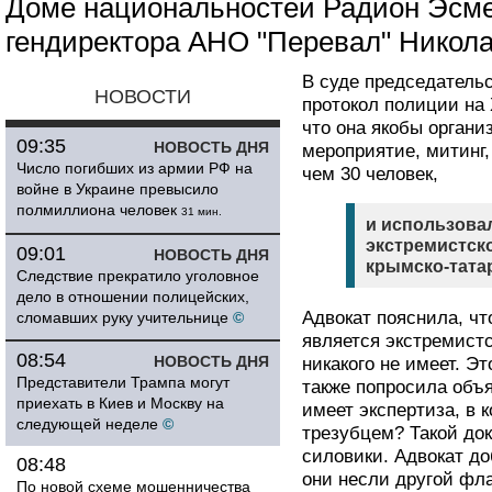
Доме национальностей Радион Эсме
гендиректора АНО "Перевал" Никола
В суде председатель
НОВОСТИ
протокол полиции на 
что она якобы органи
09:35
НОВОСТЬ ДНЯ
мероприятие, митинг,
Число погибших из армии РФ на
чем 30 человек,
войне в Украине превысило
полмиллиона человек
31 мин.
и использова
экстремистск
09:01
НОВОСТЬ ДНЯ
крымско-татар
Следствие прекратило уголовное
дело в отношении полицейских,
Адвокат пояснила, чт
сломавших руку учительнице
©
является экстремист
08:54
НОВОСТЬ ДНЯ
никакого не имеет. Э
Представители Трампа могут
также попросила объя
приехать в Киев и Москву на
имеет экспертиза, в 
следующей неделе
©
трезубцем? Такой до
силовики. Адвокат до
08:48
они несли другой флаг
По новой схеме мошенничества