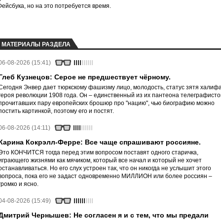
йсбука, но на это потребуется время.
МАТЕРИАЛЫ РАЗДЕЛА
06-08-2026 (15:41)
Глеб Кузнецов: Серое не предшествует чёрному.
Сегодня Энвер дает тюркскому фашизму лицо, молодость, статус зятя халифа
героя революции 1908 года. Он – единственный из их пантеона телеграфисто
прочитавших пару европейских брошюр про "нацию", чью биографию можно
постить картинкой, поэтому его и постят.
06-08-2026 (14:11)
Карина Кокрэлл-Ферре: Все чаще спрашивают россияне.
Это КОНЧИТСЯ тогда перед этим вопросом поставят одного старичка,
играющего жизнями как мячиком, который все начал и который не хочет
останавливаться. Но его слух устроен так, что он никогда не услышит этого
вопроса, пока его не задаст одновременно МИЛЛИОН или более россиян –
громко и ясно.
04-08-2026 (15:49)
Дмитрий Чернышев: Не согласен я и с тем, что мы предали