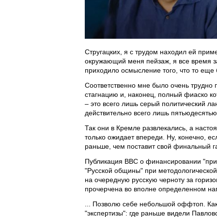
Стругацких, я с трудом находил ей прим
окружающий меня пейзаж, я все время з
приходило осмысление того, что то еще 
Соответственно мне было очень трудно п
стагнацию и, наконец, полный фиаско к
– это всего лишь серый политический ла
действительно всего лишь пятьюдесятью
Так они в Кремле развлекались, а наст
только ожидает впереди. Ну, конечно, е
раньше, чем поставит свой финальный га
Публикация BBC о финансировании "при
"Русской общины" при методологической
на очередную русскую черноту за горизо
прочерчена во вполне определенном на
... Позволю себе небольшой оффтоп. Ка
"экспертизы": где раньше видели Павловс