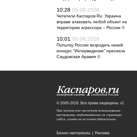
10:28
05.08.2026
Читатели Каспаров.Ru: Украина
вправе атаковать любой объект на
территории агрессора – России
©
10:01
05.08.2026
Попытку России возродить некий
конкурс "Интервидение" пресекла
Саудовская Аравия
©
© 2005-2026. Все права защищены. v1
При полном или частичном использовании
материалов, опубликованных на страницах
сайта, ссылка на источник обязательна.
Бизнес-материалы
|
Реклама