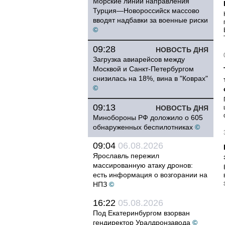
Морские линии направления
Турция—Новороссийск массово
вводят надбавки за военные риски
©
09:28
НОВОСТЬ ДНЯ
Загрузка авиарейсов между
Москвой и Санкт-Петербургом
снизилась на 18%, вина в "Коврах"
©
09:13
НОВОСТЬ ДНЯ
Минобороны РФ доложило о 605
обнаруженных беспилотниках
©
09:04
06.08.2026
Ярославль пережил
массированную атаку дронов:
есть информация о возгорании на
НПЗ
©
16:22
05.08.2026
Под Екатеринбургом взорван
гендиректор Уралдронзавода
©