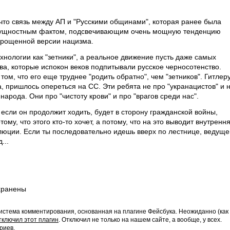
что связь между АП и "Русскими общинами", которая ранее была
 сущностным фактом, подсвечивающим очень мощную тенденцию
орощенной версии нацизма.
хнологии как "зетники", а реальное движение пусть даже самых
ва, которые испокон веков подпитывали русское черносотенство.
том, что его еще труднее "родить обратно", чем "зетников". Гитлеру
 пришлось опереться на СС. Эти ребята не про "укранацистов" и 
арода. Они про "чистоту крови" и про "врагов среди нас".
если он продолжит ходить, будет в сторону гражданской войны,
му, что этого кто-то хочет, а потому, что на это выводит внутренн
олюции. Если ты последовательно идешь вверх по лестнице, ведуще
...
хранены
истема комментирования, основанная на плагине Фейсбука. Неожиданно (как
тключил этот плагин
. Отключил не только на нашем сайте, а вообще, у всех.
риев.