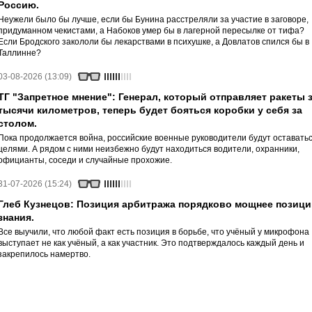
Россию.
Неужели было бы лучше, если бы Бунина расстреляли за участие в заговоре,
придуманном чекистами, а Набоков умер бы в лагерной пересылке от тифа?
Если Бродского закололи бы лекарствами в психушке, а Довлатов спился бы в
Таллинне?
03-08-2026 (13:09)
ТГ "Запретное мнение": Генерал, который отправляет ракеты 
тысячи километров, теперь будет бояться коробки у себя за
столом.
Пока продолжается война, российские военные руководители будут оставать
целями. А рядом с ними неизбежно будут находиться водители, охранники,
официанты, соседи и случайные прохожие.
31-07-2026 (15:24)
Глеб Кузнецов: Позиция арбитража порядково мощнее позици
знания.
Все выучили, что любой факт есть позиция в борьбе, что учёный у микрофона
выступает не как учёный, а как участник. Это подтверждалось каждый день и
закрепилось намертво.