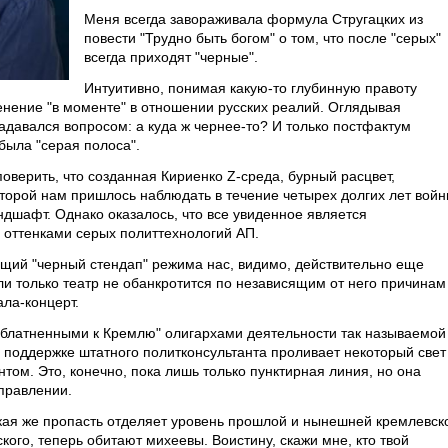
Меня всегда завораживала формула Стругацких из
повести "Трудно быть богом" о том, что после "серых"
всегда приходят "черные".
Интуитивно, понимая какую-то глубинную правоту
енение "в моменте" в отношении русских реалий. Оглядывая
адавался вопросом: а куда ж чернее-то? И только постфактум
была "серая полоса".
оверить, что созданная Кириенко Z-среда, бурный расцвет,
оторой нам пришлось наблюдать в течение четырех долгих лет вой
ндшафт. Однако оказалось, что все увиденное является
 оттенками серых политтехнологий АП.
оящий "черный стендап" режима нас, видимо, действительно еще
сли только театр не обанкротится по независящим от него причинам
ла-концерт.
блатненными к Кремлю" олигархами деятельности так называемой
 поддержке штатного политконсультанта проливает некоторый свет
нтом. Это, конечно, пока лишь только пунктирная линия, но она
правлении.
кая же пропасть отделяет уровень прошлой и нынешней кремлевск
кого, теперь обитают михеевы. Воистину, скажи мне, кто твой