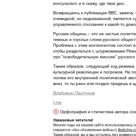
консультант, и я скажу, где твое дно...
Возвращаясь к публикации BBC, замечу, 
очевидной, но недоказанной, является
управляемого сползания к какой-то дом
Русские общины – это не чистые политте
темных и гнусных слоев русского общест
Проблема с этим контингентом состоит в 
чтобы разделаться с штурмовиками Рёма,
про "освободительную миссию" русского н
Таким образом, следующий ход режима, 
культурной революции и погромов. Не пото
логика его внутренней политической эв
вниз, то ты рано или поздно придешь в ад
Владимир Пастухов
t.me
!
Орфография и стилистика автора со
Уважаемые читатели!
Многие годы на нашем сайте использовалась с
говорится «без объявления войны»)
Фейсбук о
Таким образом, вы и мы остались без коммента