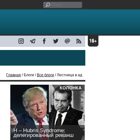
Главная
/ Блоги /
Все блоги
/ Лестница в ад
КОЛОНКА
H – Hubris Syndrome:
делегированный реванш