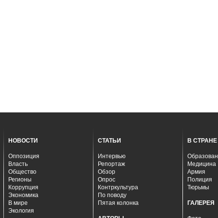
НОВОСТИ
СТАТЬИ
В СТРАНЕ
Оппозиция
Интервью
Образован
Власть
Репортаж
Медицина
Общество
Обзор
Армия
Регионы
Опрос
Полиция
Коррупция
Контркультура
Тюрьмы
Экономика
По поводу
В мире
Пятая колонка
ГАЛЕРЕЯ
Экология