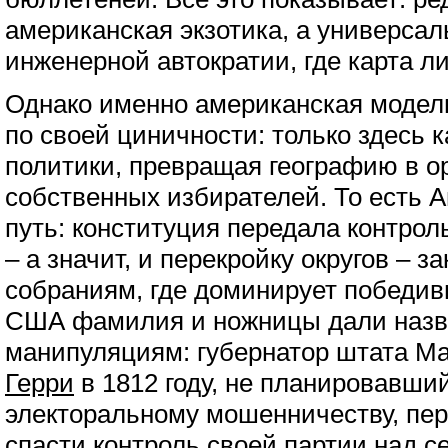
американская экзотика, а универса
инженерной автократии, где карта л
Однако именно американская модел
по своей циничности: только здесь 
политики, превращая географию в о
собственных избирателей. То есть 
путь: конституция передала контро
– а значит, и перекройку округов – 
собраниям, где доминирует победив
США фамилия и ножницы дали назв
манипуляциям: губернатор штата М
Герри
в 1812 году, не планировавши
электоральному мошенничеству, пер
спасти контроль своей партии над с