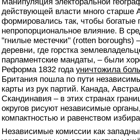
Манипуляция электоральной геогра
действующей власти много старше 
формировались так, чтобы богатые 
непропорциональное влияние. В сре
"гнилые местечки" (rotten boroughs
деревни, где горстка землевладель
парламентские мандаты, – были хор
Реформа 1832 года
уничтожила боль
Британия пошла по пути независим
карты из рук партий. Канада, Австра
Скандинавия – в этих странах гран
округов рисуют независимые органы
компактностью и равенством избира
Независимые комиссии как западный