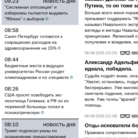
09:23
НОВОСТЬ ДНЯ
Путина, то он тоже з
"Системная оппозиция" и
Больше всего меня поража
избиркомы пытаются выдавить
призывает поддержать "Яб
"Яблоко" с выборов
©
называл Навального экст
08:58
взгляды и методы Наваль
принципами. Явлинский о
Санкт-Петербург готовится к
популизме и вождизме, ко
сокращению расходов на
здравоохранение на 15%
©
06-08-2026 (15:25)
08:44
Александр Адельфин
Бюджетные места в ведущих
идеала, победила.
университетах России уходят
Судьба подаёт знаки, гига
олимпиадникам и по спецквоте
©
"Хватит, остановись, поду
беспрерывно. Уже миллио
08:26
смягчали падение, начато
США просят освободить экс-
воле. Уже толпы "врачей
пехотинца Гилмана: в РФ он из
помощь.
тюремной больницы попал в
психиатрическую
©
06-08-2026 (15:18)
08:10
НОВОСТЬ ДНЯ
Отцы-основатели бо
Трамп подписал указы по
Правовое сопротивление 
ограничению предоставления