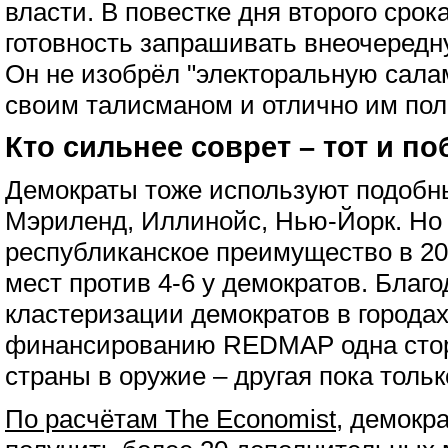
власти. В повестке дня второго сро
готовность запрашивать внеочередну
Он не изобрёл "электоральную салам
своим талисманом и отлично им пол
Кто сильнее соврет – тот и п
Демократы тоже используют подобны
Мэриленд, Иллинойс, Нью-Йорк. Но
республиканское преимущество в 20
мест против 4-6 у демократов. Благ
кластеризации демократов в города
финансированию REDMAP одна стор
страны в оружие – другая пока тольк
По расчётам The Economist
, демокр