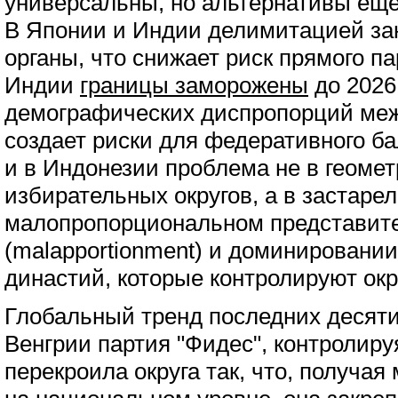
универсальны, но альтернативы ещ
В Японии и Индии делимитацией з
органы, что снижает риск прямого па
Индии
границы заморожены
до 2026 
демографических диспропорций меж
создает риски для федеративного б
и в Индонезии проблема не в геоме
избирательных округов, а в застаре
малопропорциональном представит
(malapportionment) и доминировани
династий, которые контролируют окр
Глобальный тренд последних десяти
Венгрии партия "Фидес", контролиру
перекроила округа так, что, получая