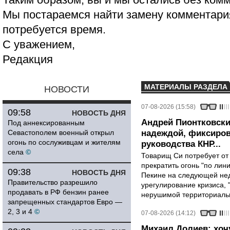
Мы постараемся найти замену комментария
потребуется время.
С уважением,
Редакция
МАТЕРИАЛЫ РАЗДЕЛА
НОВОСТИ
07-08-2026 (15:58)
09:58
НОВОСТЬ ДНЯ
Андрей Пионтковски
Под аннексированным
Севастополем военный открыл
надеждой, фиксиров
огонь по сослуживцам и жителям
руководства КНР...
села
©
Товарищ Си потребует от
прекратить огонь "по лини
09:38
НОВОСТЬ ДНЯ
Пекине на следующей нед
Правительство разрешило
урегулирование кризиса, 
продавать в РФ бензин ранее
нерушимой территориальн
запрещенных стандартов Евро —
2, 3 и 4
©
07-08-2026 (14:12)
Михаил Долиев: хочу