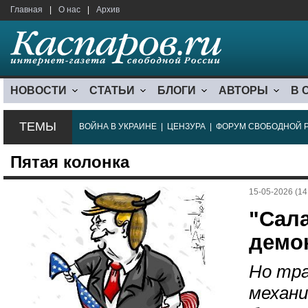
Главная
|
О нас
|
Архив
НОВОСТИ
СТАТЬИ
БЛОГИ
АВТОРЫ
В 
ТЕМЫ
ВОЙНА В УКРАИНЕ
|
ЦЕНЗУРА
|
ФОРУМ СВОБОДНОЙ 
Пятая колонка
15-05-2026 (14
"Сал
демо
Но тр
механ