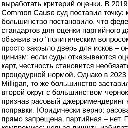
выработать критерий оценки. В 2019 
Common Cause суд поставил точку: 
большинство постановило, что фед
стандартов для оценки партийного 
объявив это "политическим вопросо
просто закрыло дверь для исков – 
цинизм: если суды отказываются оц
карт, честность становится необязат
процедурной нормой. Однако в 2023 го
Milligan, то же большинство застав
второй округ с большинством черно
признав расовый джерримендеринг 
поправки. Юридически верно: расо
прямо запрещена, партийная – нет.
компромисс: нельзя лишить избирате