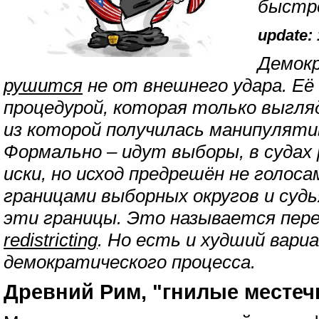
быстре
update: 
Демокр
рушится
не от внешнего удара. Её
процедурой, которая только выгля
из которой получилась манипулят
Формально – идут выборы, в суда
иски, но исход предрешён не голоса
границами выборных округов и суд
эти границы. Это называется пере
redistricting
. Но есть и худший вари
демократического процесса.
Древний Рим, "гнилые местеч