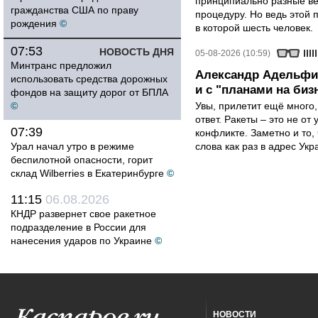
принципиально разные ве
гражданства США по праву
процедуру. Но ведь этой 
рождения
©
в которой шесть человек.
07:53
НОВОСТЬ ДНЯ
05-08-2026 (10:59)
Минтранс предложил
Александр Адельфин
использовать средства дорожных
и с "планами на биз
фондов на защиту дорог от БПЛА
©
Увы, прилетит ещё много,
ответ. Ракеты – это не от
07:39
конфликте. Заметно и то
Урал начал утро в режиме
слова как раз в адрес Укра
беспилотной опасности, горит
склад Wilberries в Екатеринбурге
©
11:15
06.08.2026
КНДР развернет свое ракетное
подразделение в России для
нанесения ударов по Украине
©
НОВОСТИ