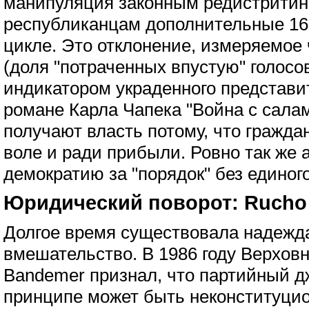
манипуляция законным редистритин
республиканцам дополнительные 16
цикле. Это отклонение, измеряемое
(доля "потраченных впустую" голосо
индикатором украденного представи
романе Карла Чапека "Война с сал
получают власть потому, что гражда
воле и ради прибыли. Ровно так же
демократию за "порядок" без единог
Юридический поворот: Rucho v
Долгое время существовала надежда
вмешательство. В 1986 году Верховны
Bandemer признал, что партийный 
принципе может быть неконституцио