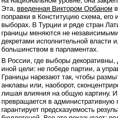
на национальном уровне, она закреп
Эта,
введенная Виктором Орбаном
в
поправки в Конституцию схема, его 
выборах. В Турции и ряде стран Ла
границы меняются не независимыми
декретами исполнительной власти 
большинством в парламентах.
В России, где выборы декоративны,
иной цели: не победе партии, а упр
Границы нарезают так, чтобы разм
анклавы или, наоборот, сконцентриров
лишая влияния на общую картину. И
превращается в административную г
гарантирует предсказуемость резуль
бюллетеней. Все это показывает: ре