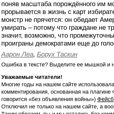
поняв масштаба порождённого им мо
прорывается в жизнь с карт избират
монстр не прячется: он обедает Аме
умирать – потому что граждане не тр
значит, возможно, что промежуточн
проиграны демократами еще до голо
Аарон Леа
,
Борух Таскин
Ошибка в тексте? Выделите ее мышкой и
Уважаемые читатели!
Многие годы на нашем сайте использовала
комментирования, основанная на плагине 
говорится «без объявления войны»)
Фейсб
Отключил не только на нашем сайте, а воо
Таким образом, вы и мы остались без ком