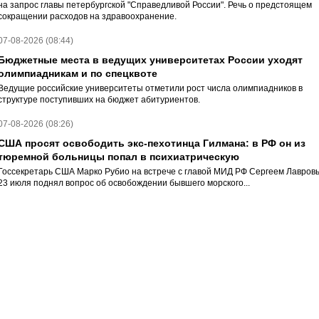
на запрос главы петербургской "Справедливой России". Речь о предстоящем
сокращении расходов на здравоохранение.
07-08-2026 (08:44)
Бюджетные места в ведущих университетах России уходят
олимпиадникам и по спецквоте
Ведущие российские университеты отметили рост числа олимпиадников в
структуре поступивших на бюджет абитуриентов.
07-08-2026 (08:26)
США просят освободить экс-пехотинца Гилмана: в РФ он из
тюремной больницы попал в психиатрическую
Госсекретарь США Марко Рубио на встрече с главой МИД РФ Сергеем Лавров
23 июля поднял вопрос об освобождении бывшего морского...