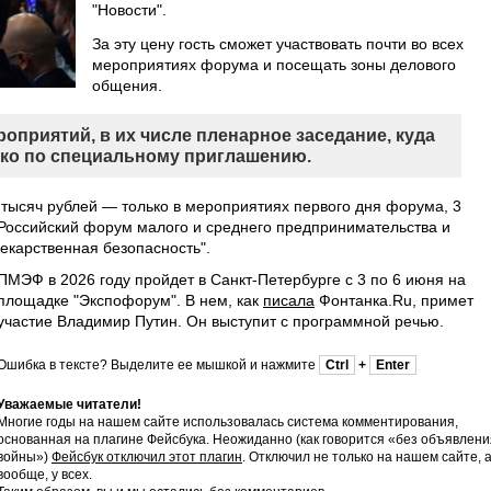
"Новости".
За эту цену гость сможет участвовать почти во всех
мероприятиях форума и посещать зоны делового
общения.
роприятий, в их числе пленарное заседание, куда
ько по специальному приглашению.
 тысяч рублей — только в мероприятиях первого дня форума, 3
 Российский форум малого и среднего предпринимательства и
екарственная безопасность".
ПМЭФ в 2026 году пройдет в Санкт-Петербурге с 3 по 6 июня на
площадке "Экспофорум". В нем, как
писала
Фонтанка.Ru, примет
участие Владимир Путин. Он выступит с программной речью.
Ошибка в тексте? Выделите ее мышкой и нажмите
Ctrl
+
Enter
Уважаемые читатели!
Многие годы на нашем сайте использовалась система комментирования,
основанная на плагине Фейсбука. Неожиданно (как говорится «без объявлени
войны»)
Фейсбук отключил этот плагин
. Отключил не только на нашем сайте, 
вообще, у всех.