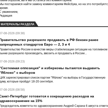
Таким образом, вы и мы остались без комментариев.
Мы постараемся найти замену комментариям Фейсбука, но на это потребуетс
время.
С уважением,
Редакция
МАТЕРИАЛЫ РАЗДЕЛА
07-08-2026 (09:38)
Правительство разрешило продавать в РФ бензин ранее
запрещенных стандартов Евро — 2, 3 и 4
Правительство России в качестве меры стабилизации ситуации на топливном
рынке разрешило производить, ввозить и продавать в России...
07-08-2026 (09:23)
"Системная оппозиция" и избиркомы пытаются выдавить
"Яблоко" с выборов
ЦИК зарегистрировал список партии "Яблоко" на выборы в Государственную
думу, которые пройдут 18-20 сентября.
07-08-2026 (08:58)
Санкт-Петербург готовится к сокращению расходов на
здравоохранение на 15%
Председатель комитета по здравоохранению Андрей Сарана 6 августа ответ