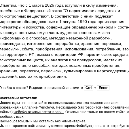
Отметим, что с 1 марта 2026 года
вступили
в силу изменения,
внесённые в Федеральный закон "О наркотических средствах и
психотропных веществах". В соответствии с ними подлежат
маркировке обнародованные с 1 августа 1990 года произведения
литературы и искусства, содержащие оправданную жанром и соста
вляющую неотъемлемую часть художес­твенного замысла
информацию о способах, методах незаконной разработки,
производства, изготовления, переработки, хранения, перевозки,
пересылки, сбыта, приобретения, использования, потребления, вво
на территорию РФ, вывоза с территории РФ наркотических средств,
психотропных веществ, их аналогов или прекурсоров, местах их
приобретения, о способах, методах незаконных приобретения,
хранения, перевозки, пересылки, культивирования наркосодержащ
растений, местах их приобретения.
Ошибка в тексте? Выделите ее мышкой и нажмите
Ctrl
+
Enter
Уважаемые читатели!
Многие годы на нашем сайте использовалась система комментирования,
основанная на плагине Фейсбука. Неожиданно (как говорится «без объявлени
войны»)
Фейсбук отключил этот плагин
. Отключил не только на нашем сайте, 
вообще, у всех.
Таким образом, вы и мы остались без комментариев.
Мы постараемся найти замену комментариям Фейсбука, но на это потребуетс