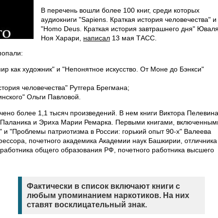
В перечень вошли более 100 книг, среди которых
аудиокниги "Sapiens. Краткая история человечества" и
"Homo Deus. Краткая история завтрашнего дня" Ювал
Ноя Харари,
написал
13 мая ТАСС.
попали:
мир как художник" и "Непонятное искусство. От Моне до Бэнкси"
ория человечества" Рутгера Брегмана;
инского" Ольги Павловой.
ено более 1,1 тысяч произведений. В нем книги Виктора Пелевина
а Паланика и Эриха Марии Ремарка. Первыми книгами, включенным
" и "Проблемы патриотизма в России: горький опыт 90-х" Валеева
офессора, почетного академика Академии наук Башкирии, отличника
работника общего образования РФ, почетного работника высшего
Фактически в список включают книги с
любым упоминанием наркотиков. На них
ставят восклицательный знак.