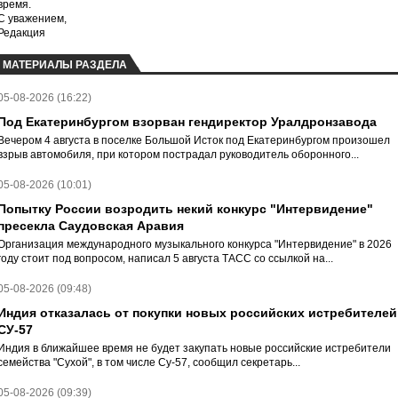
время.
С уважением,
Редакция
МАТЕРИАЛЫ РАЗДЕЛА
05-08-2026 (16:22)
Под Екатеринбургом взорван гендиректор Уралдронзавода
Вечером 4 августа в поселке Большой Исток под Екатеринбургом произошел
взрыв автомобиля, при котором пострадал руководитель оборонного...
05-08-2026 (10:01)
Попытку России возродить некий конкурс "Интервидение"
пресекла Саудовская Аравия
Организация международного музыкального конкурса "Интервидение" в 2026
году стоит под вопросом, написал 5 августа ТАСС со ссылкой на...
05-08-2026 (09:48)
Индия отказалась от покупки новых российских истребителей
СУ-57
Индия в ближайшее время не будет закупать новые российские истребители
семейства "Сухой", в том числе Су-57, сообщил секретарь...
05-08-2026 (09:39)