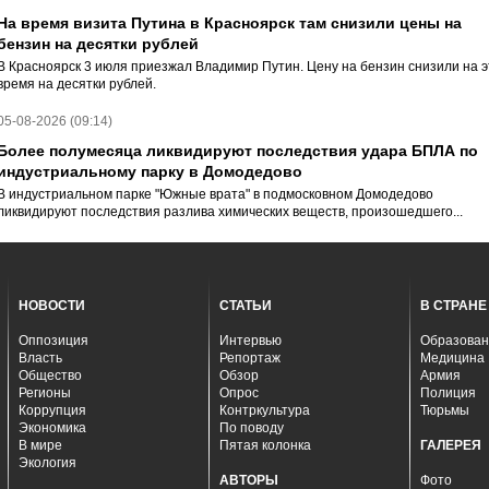
На время визита Путина в Красноярск там снизили цены на
бензин на десятки рублей
В Красноярск 3 июля приезжал Владимир Путин. Цену на бензин снизили на э
время на десятки рублей.
05-08-2026 (09:14)
Более полумесяца ликвидируют последствия удара БПЛА по
индустриальному парку в Домодедово
В индустриальном парке "Южные врата" в подмосковном Домодедово
ликвидируют последствия разлива химических веществ, произошедшего...
НОВОСТИ
СТАТЬИ
В СТРАНЕ
Оппозиция
Интервью
Образован
Власть
Репортаж
Медицина
Общество
Обзор
Армия
Регионы
Опрос
Полиция
Коррупция
Контркультура
Тюрьмы
Экономика
По поводу
В мире
Пятая колонка
ГАЛЕРЕЯ
Экология
АВТОРЫ
Фото