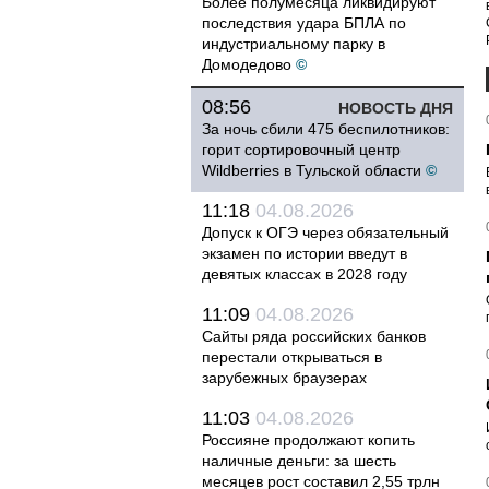
Более полумесяца ликвидируют
последствия удара БПЛА по
индустриальному парку в
Домодедово
©
08:56
НОВОСТЬ ДНЯ
За ночь сбили 475 беспилотников:
горит сортировочный центр
Wildberries в Тульской области
©
11:18
04.08.2026
Допуск к ОГЭ через обязательный
экзамен по истории введут в
девятых классах в 2028 году
11:09
04.08.2026
Сайты ряда российских банков
перестали открываться в
зарубежных браузерах
11:03
04.08.2026
Россияне продолжают копить
наличные деньги: за шесть
месяцев рост составил 2,55 трлн