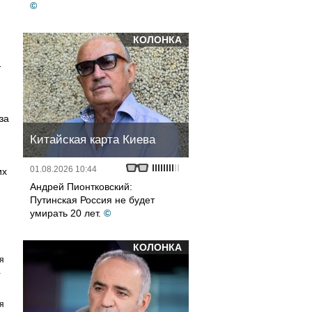
©
КОЛОНКА
­
за
Китайская карта Киева
01.08.2026 10:44
их
Андрей Пионтковский:
Путинская Россия не будет
умирать 20 лет.
©
КОЛОНКА
я
а
я