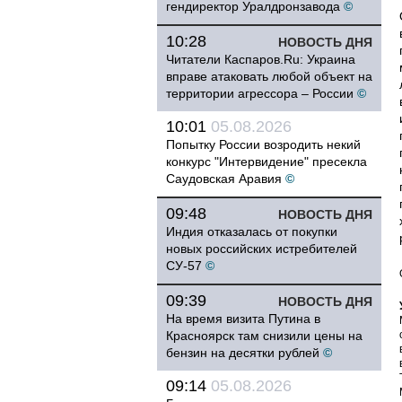
гендиректор Уралдронзавода
©
10:28
НОВОСТЬ ДНЯ
Читатели Каспаров.Ru: Украина
вправе атаковать любой объект на
территории агрессора – России
©
10:01
05.08.2026
Попытку России возродить некий
конкурс "Интервидение" пресекла
Саудовская Аравия
©
09:48
НОВОСТЬ ДНЯ
Индия отказалась от покупки
новых российских истребителей
СУ-57
©
09:39
НОВОСТЬ ДНЯ
На время визита Путина в
Красноярск там снизили цены на
бензин на десятки рублей
©
09:14
05.08.2026