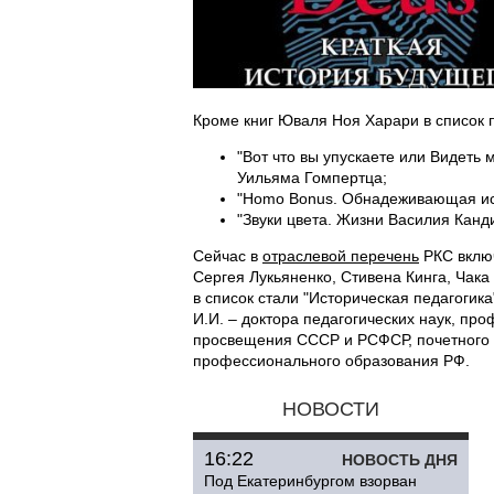
Кроме книг Юваля Ноя Харари в список 
"Вот что вы упускаете или Видеть 
Уильяма Гомпертца;
"Homo Bonus. Обнадеживающая ист
"Звуки цвета. Жизни Василия Канд
Сейчас в
отраслевой перечень
РКС включ
Сергея Лукьяненко, Стивена Кинга, Чак
в список стали "Историческая педагогика
И.И. – доктора педагогических наук, пр
просвещения СССР и РСФСР, почетного 
профессионального образования РФ.
НОВОСТИ
16:22
НОВОСТЬ ДНЯ
Под Екатеринбургом взорван