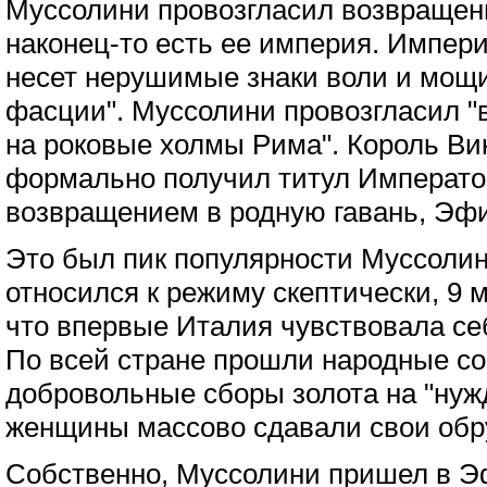
Муссолини провозгласил возвращен
наконец-то есть ее империя. Импер
несет нерушимые знаки воли и мощи
фасции". Муссолини провозгласил 
на роковые холмы Рима". Король Вик
формально получил титул Императ
возвращением в родную гавань, Эф
Это был пик популярности Муссолини
относился к режиму скептически, 9 
что впервые Италия чувствовала се
По всей стране прошли народные со
добровольные сборы золота на "нуж
женщины массово сдавали свои обр
Собственно, Муссолини пришел в 