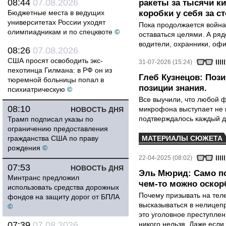
08:44
07.08.2026
ракеты за тысячи ки
Бюджетные места в ведущих
коробки у себя за с
университетах России уходят
Пока продолжается война
олимпиадникам и по спецквоте
©
оставаться целями. А ряд
водители, охранники, оф
08:26
07.08.2026
США просят освободить экс-
31-07-2026 (15:24)
пехотинца Гилмана: в РФ он из
Глеб Кузнецов: Поз
тюремной больницы попал в
позиции знания.
психиатрическую
©
Все выучили, что любой ф
08:10
микрофона выступает не к
НОВОСТЬ ДНЯ
подтверждалось каждый д
Трамп подписал указы по
ограничению предоставления
гражданства США по праву
МАТЕРИАЛЫ СЮЖЕТА
рождения
©
22-04-2025 (08:02)
07:53
НОВОСТЬ ДНЯ
Эль Мюрид: Само по
Минтранс предложил
чем-то можно оскор
использовать средства дорожных
Почему призывать на теле
фондов на защиту дорог от БПЛА
высказываться в нелицеп
©
это уголовное преступлен
07:39
07.08.2026
никого нельзя. Даже если 