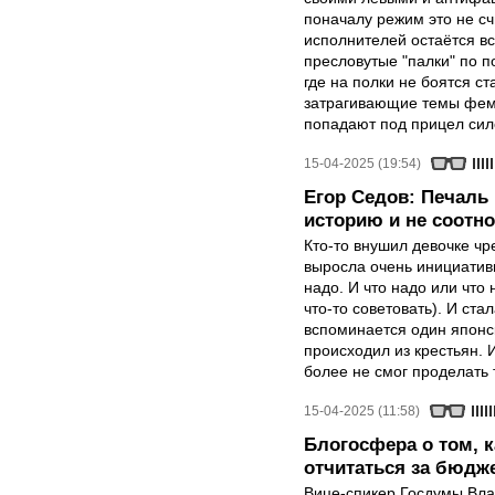
поначалу режим это не сч
исполнителей остаётся в
пресловутые "палки" по п
где на полки не боятся ст
затрагивающие темы феми
попадают под прицел сил
15-04-2025 (19:54)
Егор Седов: Печаль 
историю и не соотн
Кто-то внушил девочке ч
выросла очень инициативн
надо. И что надо или что 
что-то советовать). И ста
вспоминается один японск
происходил из крестьян. 
более не смог проделать 
15-04-2025 (11:58)
Блогосфера о том, 
отчитаться за бюдж
Вице-спикер Госдумы Вла