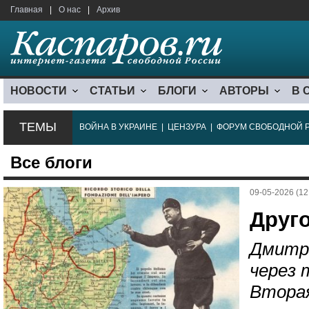
Главная
|
О нас
|
Архив
НОВОСТИ
СТАТЬИ
БЛОГИ
АВТОРЫ
В 
ТЕМЫ
ВОЙНА В УКРАИНЕ
|
ЦЕНЗУРА
|
ФОРУМ СВОБОДНОЙ 
Все блоги
09-05-2026 (12
Друго
Дмитр
через 
Вторая