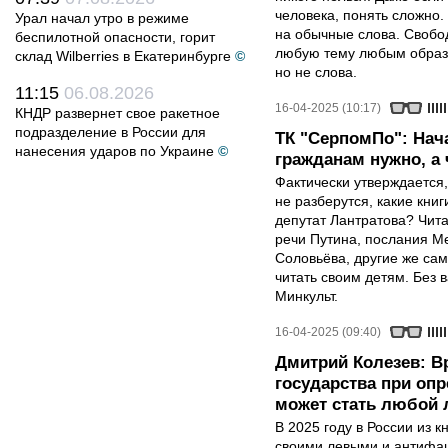
человека, понять сложно.
Урал начал утро в режиме
на обычные слова. Свобод
беспилотной опасности, горит
любую тему любым образо
склад Wilberries в Екатеринбурге
©
но не слова.
11:15
06.08.2026
16-04-2025 (10:17)
КНДР развернет свое ракетное
подразделение в России для
ТК "СерпомПо": Нач
нанесения ударов по Украине
©
гражданам нужно, а ч
Фактически утверждается,
не разберутся, какие книг
депутат Лантратова? Чита
речи Путина, послания М
Соловьёва, другие же сам
читать своим детям. Без в
Минкульт.
16-04-2025 (09:40)
Дмитрий Колезев: В
государства при оп
может стать любой 
В 2025 году в России из 
своими левыми и антифаш