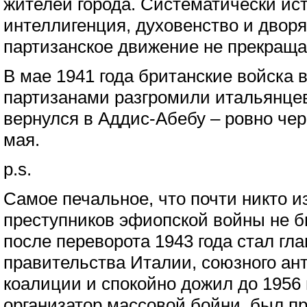
жителей города. Систематически ис
интеллигенция, духовенство и двор
партизанское движение не прекраща
В мае 1941 года британские войска
партизанами разгромили итальянце
вернулся в Аддис-Абебу – ровно чере
мая.
p.s.
Самое печальное, что почти никто и
преступников эфиопской войны не б
после переворота 1943 года стал гла
правительства Италии, союзного ан
коалиции и спокойно дожил до 1956 
организатор массовой бойни, был пр