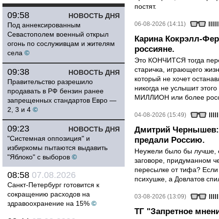
постят.
09:58
НОВОСТЬ ДНЯ
06-08-2026 (14:11)
Под аннексированным
Севастополем военный открыл
Карина Кокрэлл-Фер
огонь по сослуживцам и жителям
россияне.
села
©
Это КОНЧИТСЯ тогда пере
старичка, играющего жизн
09:38
НОВОСТЬ ДНЯ
который не хочет останавл
Правительство разрешило
никогда не услышит этого
продавать в РФ бензин ранее
МИЛЛИОН или более росси
запрещенных стандартов Евро —
2, 3 и 4
©
04-08-2026 (15:49)
09:23
НОВОСТЬ ДНЯ
Дмитрий Чернышев: 
"Системная оппозиция" и
предали Россию.
избиркомы пытаются выдавить
Неужели было бы лучше, 
"Яблоко" с выборов
©
заговоре, придуманном че
пересылке от тифа? Если
08:58
07.08.2026
психушке, а Довлатов спи
Санкт-Петербург готовится к
сокращению расходов на
03-08-2026 (13:09)
здравоохранение на 15%
©
ТГ "Запретное мнени