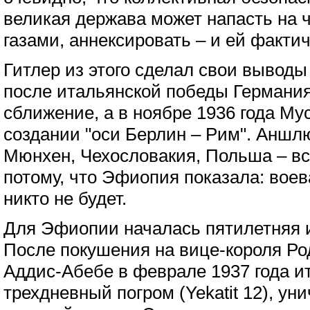
великая держава может напасть на ч
газами, аннексировать – и ей факти
Гитлер из этого сделал свои выводы
после итальянской победы Германия
сближение, а в ноябре 1936 года Му
создании "оси Берлин – Рим". Аншлю
Мюнхен, Чехословакия, Польша – вс
потому, что Эфиопия показала: воев
никто не будет.
Для Эфиопии началась пятилетняя и
После покушения на вице-короля Р
Аддис-Абебе в феврале 1937 года и
трехдневный погром (Yekatit 12), у