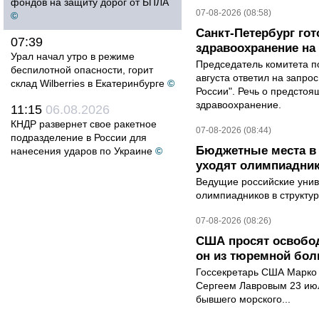
фондов на защиту дорог от БПЛА
07-08-2026 (08:58)
©
Санкт-Петербург го
07:39
здравоохранение на
Урал начал утро в режиме
Председатель комитета п
беспилотной опасности, горит
августа ответил на запро
склад Wilberries в Екатеринбурге
©
России". Речь о предсто
здравоохранение.
11:15
06.08.2026
КНДР развернет свое ракетное
07-08-2026 (08:44)
подразделение в России для
Бюджетные места в 
нанесения ударов по Украине
©
уходят олимпиадник
Ведущие российские унив
олимпиадников в структу
07-08-2026 (08:26)
США просят освобод
он из тюремной бол
Госсекретарь США Марко 
Сергеем Лавровым 23 ию
бывшего морского...