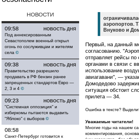
НОВОСТИ
ограничивала
аэропортов. 
09:58
НОВОСТЬ ДНЯ
Внуково и До
Под аннексированным
Севастополем военный открыл
Первый, на данный мо
огонь по сослуживцам и жителям
согласованию. "Аэро
села
©
отправляет рейсы по
органами в связи с 
09:38
НОВОСТЬ ДНЯ
использование возду
Правительство разрешило
продавать в РФ бензин ранее
авиагавани", — указа
запрещенных стандартов Евро —
Домодедово задержив
2, 3 и 4
©
ситуация обстоит сло
прилета — 34.
09:23
НОВОСТЬ ДНЯ
"Системная оппозиция" и
Ошибка в тексте? Выдел
избиркомы пытаются выдавить
"Яблоко" с выборов
©
Уважаемые читатели!
Многие годы на нашем са
08:58
комментирования, основа
Санкт-Петербург готовится к