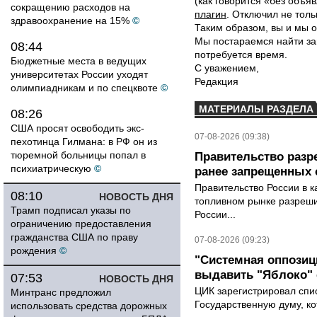
(как говорится «без объ
сокращению расходов на
плагин
. Отключил не толь
здравоохранение на 15%
©
Таким образом, вы и мы о
Мы постараемся найти за
08:44
потребуется время.
Бюджетные места в ведущих
С уважением,
университетах России уходят
Редакция
олимпиадникам и по спецквоте
©
МАТЕРИАЛЫ РАЗДЕЛА
08:26
США просят освободить экс-
07-08-2026 (09:38)
пехотинца Гилмана: в РФ он из
тюремной больницы попал в
Правительство разр
психиатрическую
©
ранее запрещенных с
Правительство России в к
08:10
НОВОСТЬ ДНЯ
топливном рынке разрешил
Трамп подписал указы по
России...
ограничению предоставления
гражданства США по праву
07-08-2026 (09:23)
рождения
©
"Системная оппози
выдавить "Яблоко"
07:53
НОВОСТЬ ДНЯ
ЦИК зарегистрировал спис
Минтранс предложил
Государственную думу, ко
использовать средства дорожных