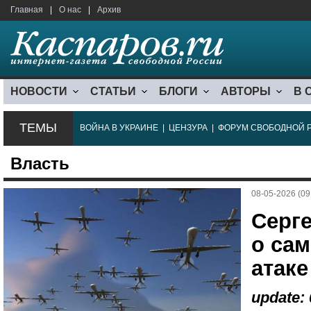
Главная
|
О нас
|
Архив
НОВОСТИ
СТАТЬИ
БЛОГИ
АВТОРЫ
В 
ТЕМЫ
ВОЙНА В УКРАИНЕ
|
ЦЕНЗУРА
|
ФОРУМ СВОБОДНОЙ 
Власть
08-05-2026 (09
Серг
о са
атаке
update: 