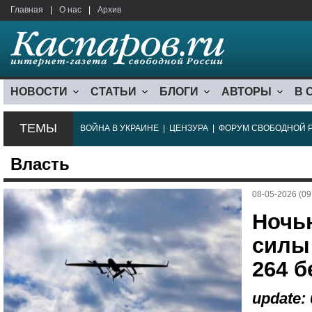
Главная
|
О нас
|
Архив
НОВОСТИ
СТАТЬИ
БЛОГИ
АВТОРЫ
В 
ТЕМЫ
ВОЙНА В УКРАИНЕ
|
ЦЕНЗУРА
|
ФОРУМ СВОБОДНОЙ 
Власть
08-05-2026 (09
Ночь
силы
264 б
update: 