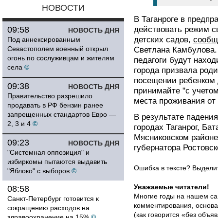
НОВОСТИ
В Таганроге в предпр
09:58
действовать режим с
НОВОСТЬ ДНЯ
детских садов,
сообщ
Под аннексированным
Севастополем военный открыл
Светлана Камбулова.
огонь по сослуживцам и жителям
педагоги будут наход
села
©
города призвала род
посещении ребенком 
09:38
НОВОСТЬ ДНЯ
принимайте "с учето
Правительство разрешило
места проживания от 
продавать в РФ бензин ранее
запрещенных стандартов Евро —
В результате падени
2, 3 и 4
©
городах Таганрог, Бат
Мясниковском районе
09:23
НОВОСТЬ ДНЯ
губернатора Ростовс
"Системная оппозиция" и
избиркомы пытаются выдавить
Ошибка в тексте? Выдел
"Яблоко" с выборов
©
Уважаемые читатели!
08:58
Многие годы на нашем са
Санкт-Петербург готовится к
комментирования, основа
сокращению расходов на
(как говорится «без объ
здравоохранение на 15%
©