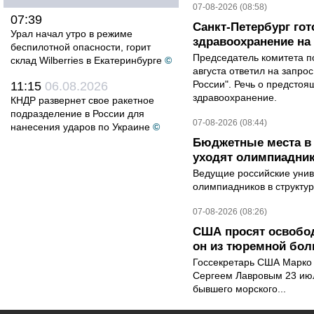
07-08-2026 (08:58)
07:39
Санкт-Петербург го
Урал начал утро в режиме
здравоохранение на
беспилотной опасности, горит
Председатель комитета п
склад Wilberries в Екатеринбурге
©
августа ответил на запро
России". Речь о предсто
11:15
06.08.2026
здравоохранение.
КНДР развернет свое ракетное
подразделение в России для
07-08-2026 (08:44)
нанесения ударов по Украине
©
Бюджетные места в 
уходят олимпиадник
Ведущие российские унив
олимпиадников в структу
07-08-2026 (08:26)
США просят освобод
он из тюремной бол
Госсекретарь США Марко 
Сергеем Лавровым 23 ию
бывшего морского...