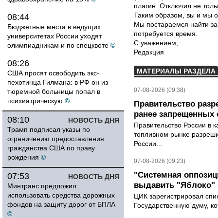
плагин
. Отключил не толь
Таким образом, вы и мы о
08:44
Мы постараемся найти за
Бюджетные места в ведущих
потребуется время.
университетах России уходят
С уважением,
олимпиадникам и по спецквоте
©
Редакция
08:26
МАТЕРИАЛЫ РАЗДЕЛА
США просят освободить экс-
пехотинца Гилмана: в РФ он из
07-08-2026 (09:38)
тюремной больницы попал в
психиатрическую
©
Правительство разр
ранее запрещенных с
08:10
НОВОСТЬ ДНЯ
Правительство России в к
Трамп подписал указы по
топливном рынке разрешил
ограничению предоставления
России...
гражданства США по праву
рождения
©
07-08-2026 (09:23)
"Системная оппози
07:53
НОВОСТЬ ДНЯ
выдавить "Яблоко"
Минтранс предложил
использовать средства дорожных
ЦИК зарегистрировал спис
фондов на защиту дорог от БПЛА
Государственную думу, ко
©