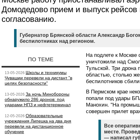
Домодедово прием и выпуск рейсов 
согласованию.
Губернатор Брянской области Александр Бого
беспилотниках над регионом.
На подлете к Москве 
ПО ТЕМЕ
уничтожили над Смол
Тульской. Три дрона
Школы и техникумы
13-05-2026
областью, столько ж
Чувашии перевели на дистант "в
беспилотников сбили
целях безопасности"
В Пермском крае не
За ночь Минобороны
13-05-2026
попали под удары Б
обнаружило 286 дронов: под
Манохин. "На промыш
ударами НПЗ и нефтетерминал
совершен прилет вра
Образовательные
12-05-2026
учреждения Липецка на два дня
Все оператив
перевели на дистанционное
обучение
месте. Провед
— написал гу