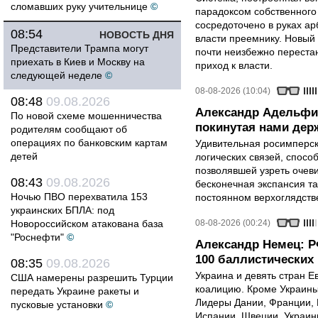
сломавших руку учительнице
©
парадоксом собственного
сосредоточено в руках ар
08:54
НОВОСТЬ ДНЯ
власти преемнику. Новый 
Представители Трампа могут
почти неизбежно перестан
приехать в Киев и Москву на
приход к власти.
следующей неделе
©
08-08-2026 (10:04)
08:48
09.08.2026
Александр Адельфи
По новой схеме мошенничества
покинутая нами держ
родителям сообщают об
операциях по банковским картам
Удивительная росимперск
детей
логических связей, спосо
позволявшей узреть очев
08:43
09.08.2026
бесконечная экспансия т
Ночью ПВО перехватила 153
постоянном верхоглядств
украинских БПЛА: под
Новороссийском атакована база
08-08-2026 (00:24)
"Роснефти"
©
Александр Немец: Р
100 баллистических 
08:35
09.08.2026
Украина и девять стран 
США намерены разрешить Турции
коалицию. Кроме Украины,
передать Украине ракеты и
Лидеры Дании, Франции, 
пусковые установки
©
Испании, Швеции, Украин