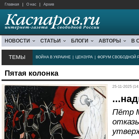
Главная
|
О нас
|
Архив
НОВОСТИ
СТАТЬИ
БЛОГИ
АВТОРЫ
В 
ТЕМЫ
ВОЙНА В УКРАИНЕ
|
ЦЕНЗУРА
|
ФОРУМ СВОБОДНОЙ 
Пятая колонка
25-11-2025 (14
...на
Пётр М
отказы
утверж