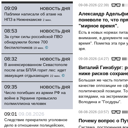
09-08-2026 (22:39)
09:09
НОВОСТЬ ДНЯ
Александр Адельфин
Паблики написали об атаке на
НПЗ в Нижнекамске
поневоле то, что п
2 мин.
"мирное время".
08:53
НОВОСТЬ ДНЯ
Есть в новых нормах пит
За сутки силы российской ПВО
внимание, в документе на
обнаружили более 700
время". Пометка эта при 
беспилотников
©
19 мин.
зря.
08:32
НОВОСТЬ ДНЯ
09-08-2026 (14:27)
В аннексированном Севастополе
Виталий Гинзбург: 
после атак БПЛА горит лес: идет
ниже рисков сохране
эвакуация отдыхающих
©
22 мин.
Большая же часть политич
качестве оппозиции не сф
09:35
НОВОСТЬ ДНЯ
политической позиции. Т
Число погибших из армии РФ на
взглядами, на экстремизм
войне в Украине превысило
Володина и "Госдуры".
полмиллиона человек
08-08-2026 (10:57)
09:01
09.08.2026
Следствие прекратило уголовное
Почему вопрос о Пут
дело в отношении полицейских,
Система, построенная вок