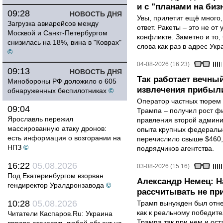
и с "планами на биз
09:28
НОВОСТЬ ДНЯ
Увы, прилетит ещё много,
Загрузка авиарейсов между
ответ. Ракеты – это не от
Москвой и Санкт-Петербургом
конфликте. Заметно и то
снизилась на 18%, вина в "Коврах"
слова как раз в адрес Укра
©
04-08-2026 (16:23)
09:13
НОВОСТЬ ДНЯ
Так работает вечный
Минобороны РФ доложило о 605
извлечения прибыли
обнаруженных беспилотниках
©
Оператор частных тюрем 
09:04
Трампа – получил рост ф
Ярославль пережил
правления второй админи
массированную атаку дронов:
опыта крупных федеральны
есть информация о возгорании на
перечислило свыше $460,
НПЗ
©
подрядчиков агентства.
16:22
05.08.2026
03-08-2026 (15:16)
Под Екатеринбургом взорван
Александр Немец: Н
гендиректор Уралдронзавода
©
рассчитывать не пр
10:28
05.08.2026
Трамп вынужден был отнес
как к реальному победите
Читатели Каспаров.Ru: Украина
Трампа так при нем и ост