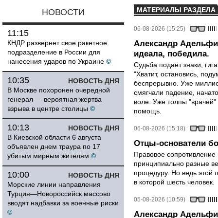
МАТЕРИАЛЫ РАЗДЕЛА
НОВОСТИ
06-08-2026 (15:25)
11:15
КНДР развернет свое ракетное
Александр Адельфин
подразделение в России для
идеала, победила.
нанесения ударов по Украине
©
Судьба подаёт знаки, гига
"Хватит, остановись, поду
10:35
НОВОСТЬ ДНЯ
беспрерывно. Уже миллио
В Москве похоронен очередной
смягчали падение, начато
генерал — вероятная жертва
воле. Уже толпы "врачей
взрыва в центре столицы
©
помощь.
10:13
НОВОСТЬ ДНЯ
06-08-2026 (15:18)
В Киевской области 6 августа
Отцы-основатели бо
объявлен днем траура по 17
Правовое сопротивление 
убитым мирным жителям
©
принципиально разные ве
процедуру. Но ведь этой 
10:00
НОВОСТЬ ДНЯ
в которой шесть человек.
Морские линии направления
Турция—Новороссийск массово
05-08-2026 (10:59)
вводят надбавки за военные риски
©
Александр Адельфин