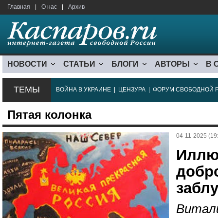
Главная
|
О нас
|
Архив
НОВОСТИ
СТАТЬИ
БЛОГИ
АВТОРЫ
В 
ТЕМЫ
ВОЙНА В УКРАИНЕ
|
ЦЕНЗУРА
|
ФОРУМ СВОБОДНОЙ 
Пятая колонка
04-11-2025 (19
Иллю
добр
забл
Витали