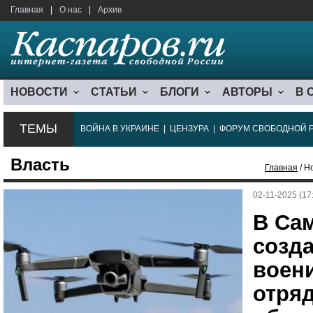
Главная
|
О нас
|
Архив
НОВОСТИ
СТАТЬИ
БЛОГИ
АВТОРЫ
В 
ТЕМЫ
ВОЙНА В УКРАИНЕ
|
ЦЕНЗУРА
|
ФОРУМ СВОБОДНОЙ 
Власть
Главная
/ Н
02-11-2025 (17
В Са
созд
воен
отря