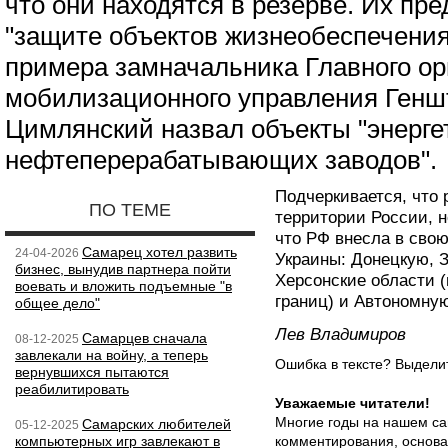
что они находятся в резерве. Их пре
"защите объектов жизнеобеспечения
примера замначальника Главного ор
мобилизационного управления Ген
Цимлянский назвал объекты "энергет
нефтеперерабатывающих заводов".
Подчеркивается, что 
ПО ТЕМЕ
территории России, н
что РФ внесла в сво
Самарец хотел развить
24-04-2026
Украины: Донецкую, 
бизнес, вынудив партнера пойти
Херсонские области 
воевать и вложить подъемные "в
границ) и Автономну
общее дело"
Лев Владимиров
Самарцев сначала
08-12-2025
завлекали на войну, а теперь
Ошибка в тексте? Выдел
вернувшихся пытаются
реабилитировать
Уважаемые читатели!
Многие годы на нашем са
Самарских любителей
05-12-2025
компьютерных игр завлекают в
комментирования, основа