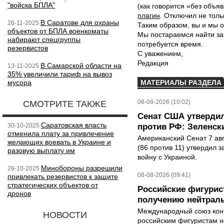
"войска БПЛА"
(как говорится «без объ
плагин
. Отключил не толь
В Саратове для охраны
26-11-2025
Таким образом, вы и мы о
объектов от БПЛА военкоматы
Мы постараемся найти за
набирают спецгруппы
потребуется время.
резервистов
С уважением,
Редакция
В Самарской области на
13-11-2025
35% увеличили тариф на вывоз
мусора
МАТЕРИАЛЫ РАЗДЕЛА
08-08-2026 (10:02)
СМОТРИТЕ ТАКЖЕ
Сенат США утвердил
Саратовская власть
30-10-2025
против РФ: Зеленск
отменила плату за привлечение
Американский Сенат 7 ав
желающих воевать в Украине и
(86 против 11) утвердил з
разовую выплату им
войну с Украиной.
Минобороны разрешили
29-10-2025
08-08-2026 (09:41)
привлекать резервистов к защите
стратегических объектов от
Российские фигурис
дронов
получению нейтраль
Международный союз конь
НОВОСТИ
российским фигуристам н