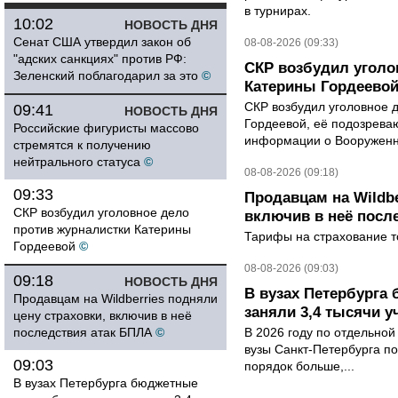
в турнирах.
10:02
НОВОСТЬ ДНЯ
Сенат США утвердил закон об
08-08-2026 (09:33)
"адских санкциях" против РФ:
СКР возбудил уголо
Зеленский поблагодарил за это
©
Катерины Гордеево
СКР возбудил уголовное 
09:41
НОВОСТЬ ДНЯ
Гордеевой, её подозрева
Российские фигуристы массово
информации о Вооруженн
стремятся к получению
нейтрального статуса
©
08-08-2026 (09:18)
09:33
Продавцам на Wildbe
СКР возбудил уголовное дело
включив в неё посл
против журналистки Катерины
Тарифы на страхование то
Гордеевой
©
08-08-2026 (09:03)
09:18
НОВОСТЬ ДНЯ
В вузах Петербурга
Продавцам на Wildberries подняли
заняли 3,4 тысячи у
цену страховки, включив в неё
последствия атак БПЛА
©
В 2026 году по отдельной
вузы Санкт-Петербурга по
09:03
порядок больше,...
В вузах Петербурга бюджетные