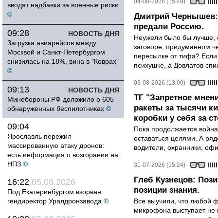
04-08-2026 (15:49)
вводят надбавки за военные риски
©
Дмитрий Чернышев: 
предали Россию.
09:28
НОВОСТЬ ДНЯ
Неужели было бы лучше, 
Загрузка авиарейсов между
заговоре, придуманном че
Москвой и Санкт-Петербургом
пересылке от тифа? Если
снизилась на 18%, вина в "Коврах"
психушке, а Довлатов спи
©
03-08-2026 (13:09)
09:13
НОВОСТЬ ДНЯ
ТГ "Запретное мнени
Минобороны РФ доложило о 605
ракеты за тысячи ки
обнаруженных беспилотниках
©
коробки у себя за с
09:04
Пока продолжается война
Ярославль пережил
оставаться целями. А ряд
массированную атаку дронов:
водители, охранники, оф
есть информация о возгорании на
НПЗ
©
31-07-2026 (15:24)
Глеб Кузнецов: Поз
16:22
05.08.2026
позиции знания.
Под Екатеринбургом взорван
гендиректор Уралдронзавода
©
Все выучили, что любой ф
микрофона выступает не к