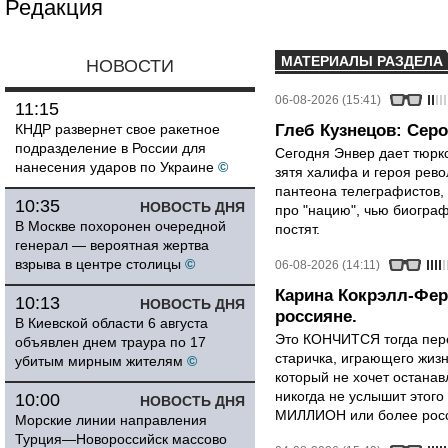
Редакция
МАТЕРИАЛЫ РАЗДЕЛА
НОВОСТИ
06-08-2026 (15:41)
11:15
КНДР развернет свое ракетное
Глеб Кузнецов: Серо
подразделение в России для
Сегодня Энвер дает тюрк
нанесения ударов по Украине
©
зятя халифа и героя рево
пантеона телеграфистов,
10:35
НОВОСТЬ ДНЯ
про "нацию", чью биограф
В Москве похоронен очередной
постят.
генерал — вероятная жертва
взрыва в центре столицы
©
06-08-2026 (14:11)
Карина Кокрэлл-Фер
10:13
НОВОСТЬ ДНЯ
россияне.
В Киевской области 6 августа
Это КОНЧИТСЯ тогда пере
объявлен днем траура по 17
старичка, играющего жизн
убитым мирным жителям
©
который не хочет останавл
никогда не услышит этого
10:00
НОВОСТЬ ДНЯ
МИЛЛИОН или более росси
Морские линии направления
Турция—Новороссийск массово