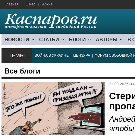
Главная
|
О нас
|
Архив
НОВОСТИ
СТАТЬИ
БЛОГИ
АВТОРЫ
В 
ТЕМЫ
ВОЙНА В УКРАИНЕ
|
ЦЕНЗУРА
|
ФОРУМ СВОБОДНОЙ 
Все блоги
21-09-2025 (14
Стер
проп
Андрей
чтобы 