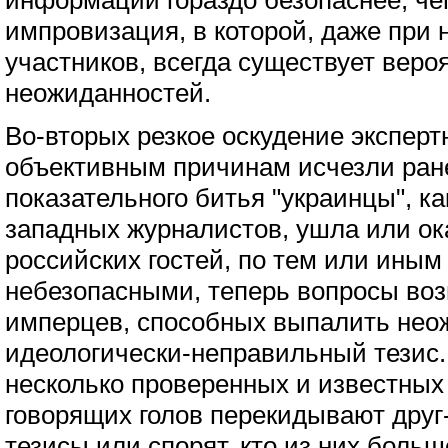
информации гораздо безопаснее, че
импровизация, в которой, даже при
участников, всегда существует веро
неожиданностей.
Во-вторых резкое оскудение эксперт
объективным причинам исчезли ра
показательного битья "украинцы", к
западных журналистов, ушла или ок
российских гостей, по тем или ины
небезопасными, теперь вопросы воз
имперцев, способных выпалить нео
идеологически-неправильный тезис. 
несколько проверенных и известных
говорящих голов перекидывают друг
тезисы или спорят, кто из них боль