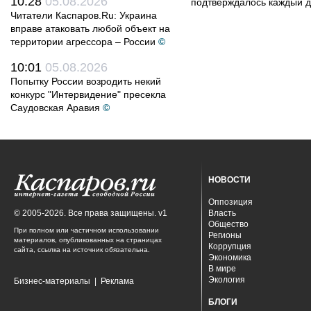
10:28
05.08.2026
подтверждалось каждый д
Читатели Каспаров.Ru: Украина
вправе атаковать любой объект на
территории агрессора – России
©
10:01
05.08.2026
Попытку России возродить некий
конкурс "Интервидение" пресекла
Саудовская Аравия
©
НОВОСТИ
Оппозиция
© 2005-2026. Все права защищены. v1
Власть
Общество
При полном или частичном использовании
Регионы
материалов, опубликованных на страницах
Коррупция
сайта, ссылка на источник обязательна.
Экономика
В мире
Экология
Бизнес-материалы
|
Реклама
БЛОГИ