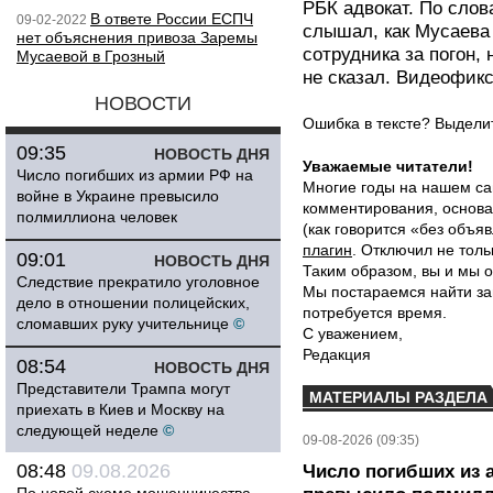
РБК адвокат. По слов
В ответе России ЕСПЧ
09-02-2022
слышал, как Мусаева
нет объяснения привоза Заремы
сотрудника за погон,
Мусаевой в Грозный
не сказал. Видеофик
НОВОСТИ
Ошибка в тексте? Выдел
09:35
НОВОСТЬ ДНЯ
Уважаемые читатели!
Число погибших из армии РФ на
Многие годы на нашем са
войне в Украине превысило
комментирования, основа
полмиллиона человек
(как говорится «без объ
плагин
. Отключил не толь
09:01
НОВОСТЬ ДНЯ
Таким образом, вы и мы о
Следствие прекратило уголовное
Мы постараемся найти за
дело в отношении полицейских,
потребуется время.
сломавших руку учительнице
©
С уважением,
Редакция
08:54
НОВОСТЬ ДНЯ
Представители Трампа могут
МАТЕРИАЛЫ РАЗДЕЛА
приехать в Киев и Москву на
следующей неделе
©
09-08-2026 (09:35)
08:48
09.08.2026
Число погибших из 