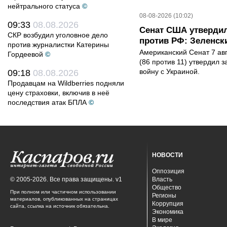
нейтрального статуса
©
08-08-2026 (10:02)
09:33
08.08.2026
Сенат США утвердил
СКР возбудил уголовное дело
против РФ: Зеленск
против журналистки Катерины
Американский Сенат 7 ав
Гордеевой
©
(86 против 11) утвердил з
войну с Украиной.
09:18
08.08.2026
Продавцам на Wildberries подняли
цену страховки, включив в неё
последствия атак БПЛА
©
НОВОСТИ
Оппозиция
© 2005-2026. Все права защищены. v1
Власть
Общество
При полном или частичном использовании
Регионы
материалов, опубликованных на страницах
Коррупция
сайта, ссылка на источник обязательна.
Экономика
В мире