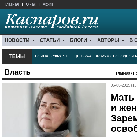
Главная
|
О нас
|
Архив
НОВОСТИ
СТАТЬИ
БЛОГИ
АВТОРЫ
В 
ТЕМЫ
ВОЙНА В УКРАИНЕ
|
ЦЕНЗУРА
|
ФОРУМ СВОБОДНОЙ 
Власть
Главная
/ Н
06-08-2025 (18
Мать
и жен
Заре
осво