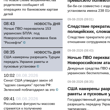
По новой схеме мошенничества
превысило полмилл
родителям сообщают об
Би-би-си совместно с из
операциях по банковским картам
установила имена 238 014
детей
09-08-2026 (09:01)
08:43
НОВОСТЬ ДНЯ
Следствие прекрати
Ночью ПВО перехватила 153
полицейских, слома
украинских БПЛА: под
Следствие прекратило уг
Новороссийском атакована база
отношении сотрудников п
"Роснефти"
©
09-08-2026 (08:43)
08:35
НОВОСТЬ ДНЯ
США намерены разрешить Турции
Ночью ПВО перехват
передать Украине ракеты и
Новороссийском ата
пусковые установки
©
Дежурные средства ПВО в 
украинских беспилотника
10:02
08.08.2026
Сенат США утвердил закон об
09-08-2026 (08:35)
"адских санкциях" против РФ:
США намерены разре
Зеленский поблагодарил за это
©
ракеты и пусковые 
09:41
08.08.2026
Государственный департ
Российские фигуристы массово
разрешить передачу Украи
стремятся к получению
тактических...