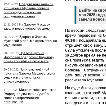
Следователи заявили,
12-11-2024
что Зарема Мусаева сорвала
Выйти на сво
погон и ударила по шее
мае 2025 года,
сотрудника колонии
завели новое 
На Зарему Мусаеву
11-11-2024
завели новое уголовное дело
По
версии следствия
время перевозки из б
Здоровье Заремы
25-09-2024
ФСИН, поцарапала ем
Мусаевой в тюрьме стремительно
ухудшается
отрицает свою вину. 
была утомлена после
Правозащитник
20-01-2023
за долгое время ее п
Янгулбаев предложил Кадырову
она привыкла ездить 
обменять себя на свою мать
инсулинозависимая ф
Политзаключённой
29-08-2022
болезнь). Сотрудник
признана Зарема Мусаева, жена
дети пишут всякое. Я 
судьи и мать чеченских
рассказала Мусаева.
оппозиционеров
На суде были допрош
Минюст внёс чеченское
11-07-2022
колонии, в которой М
"Народное движение Адат" в
из них сказали, что 
список экстремистских
организаций
нападения и знают о 