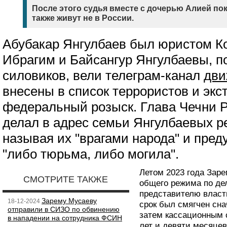
После этого судья вместе с дочерью Алией по
также живут не в России.
Абубакар Янгулбаев был юристом Ко
Ибрагим и Байсангур Янгулбаевы, п
силовиков, вели телеграм-канал
дви
внесены в список террористов и экс
федеральный розыск. Глава Чечни Р
делал в адрес семьи Янгулбаевых р
называя их "врагами народа" и пред
"либо тюрьма, либо могила".
Летом 2023 года Заре
СМОТРИТЕ ТАКЖЕ
общего режима по де
представителю власти
Зарему Мусаеву
18-12-2024
срок был смягчен сн
отправили в СИЗО по обвинению
затем кассационным 
в нападении на сотрудника ФСИН
лет и девяти месяцев