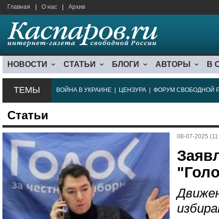
Главная
|
О нас
|
Архив
НОВОСТИ
СТАТЬИ
БЛОГИ
АВТОРЫ
В 
ТЕМЫ
ВОЙНА В УКРАИНЕ
|
ЦЕНЗУРА
|
ФОРУМ СВОБОДНОЙ 
Статьи
08-07-2025 (11
Заяв
"Голо
Движен
избира