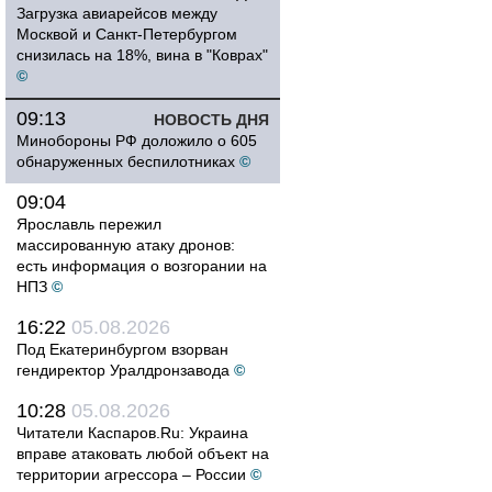
Загрузка авиарейсов между
Москвой и Санкт-Петербургом
снизилась на 18%, вина в "Коврах"
©
09:13
НОВОСТЬ ДНЯ
Минобороны РФ доложило о 605
обнаруженных беспилотниках
©
09:04
Ярославль пережил
массированную атаку дронов:
есть информация о возгорании на
НПЗ
©
16:22
05.08.2026
Под Екатеринбургом взорван
гендиректор Уралдронзавода
©
10:28
05.08.2026
Читатели Каспаров.Ru: Украина
вправе атаковать любой объект на
территории агрессора – России
©