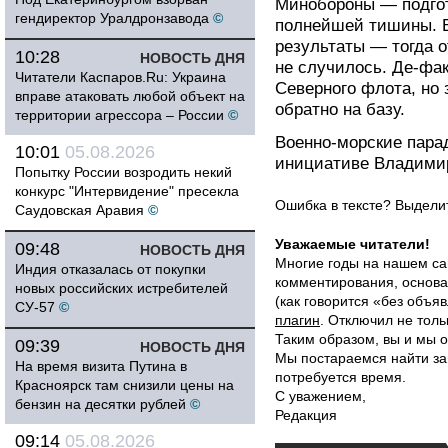
Минобороны — подгот
гендиректор Уралдронзавода
©
полнейшей тишины. В
результаты — тогда 
10:28
НОВОСТЬ ДНЯ
не случилось. Де-фа
Читатели Каспаров.Ru: Украина
Северного флота, но 
вправе атаковать любой объект на
обратно на базу.
территории агрессора – России
©
Военно-морские пара
10:01
05.08.2026
инициативе Владимир
Попытку России возродить некий
конкурс "Интервидение" пресекла
Ошибка в тексте? Выдел
Саудовская Аравия
©
Уважаемые читатели!
09:48
НОВОСТЬ ДНЯ
Многие годы на нашем са
Индия отказалась от покупки
комментирования, основа
новых российских истребителей
(как говорится «без объ
СУ-57
©
плагин
. Отключил не толь
Таким образом, вы и мы о
09:39
НОВОСТЬ ДНЯ
Мы постараемся найти за
На время визита Путина в
потребуется время.
Красноярск там снизили цены на
С уважением,
бензин на десятки рублей
©
Редакция
09:14
05.08.2026