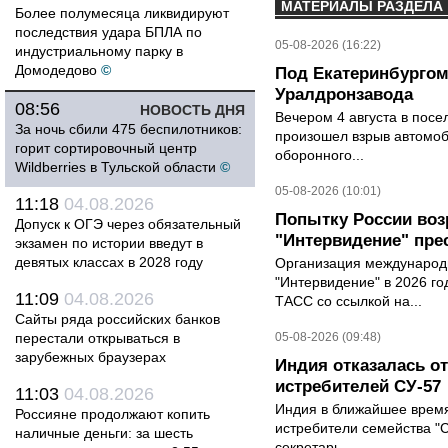
МАТЕРИАЛЫ РАЗДЕЛА
Более полумесяца ликвидируют
последствия удара БПЛА по
05-08-2026 (16:22)
индустриальному парку в
Домодедово
©
Под Екатеринбургом
Уралдронзавода
08:56
НОВОСТЬ ДНЯ
Вечером 4 августа в пос
За ночь сбили 475 беспилотников:
произошел взрыв автомоб
горит сортировочный центр
оборонного...
Wildberries в Тульской области
©
05-08-2026 (10:01)
11:18
04.08.2026
Попытку России воз
Допуск к ОГЭ через обязательный
"Интервидение" пре
экзамен по истории введут в
девятых классах в 2028 году
Организация международн
"Интервидение" в 2026 го
11:09
04.08.2026
ТАСС со ссылкой на...
Сайты ряда российских банков
перестали открываться в
05-08-2026 (09:48)
зарубежных браузерах
Индия отказалась о
истребителей СУ-57
11:03
04.08.2026
Индия в ближайшее время
Россияне продолжают копить
истребители семейства "С
наличные деньги: за шесть
секретарь...