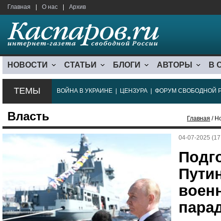
Главная
|
О нас
|
Архив
НОВОСТИ
СТАТЬИ
БЛОГИ
АВТОРЫ
В 
ТЕМЫ
ВОЙНА В УКРАИНЕ
|
ЦЕНЗУРА
|
ФОРУМ СВОБОДНОЙ 
Власть
Главная
/ Н
04-07-2025 (17
Подг
Путин
воен
парад