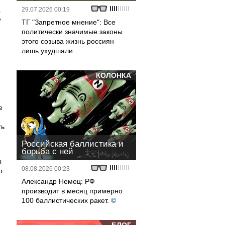
а
29.07.2026 00:19
е
ТГ "Запретное мнение": Все
политически значимые законы
этого созыва жизнь россиян
лишь ухудшали.
КОЛОНКА
е
ть
Российская баллистика и
борьба с ней
ы
08.08.2026 00:23
о
Александр Немец: РФ
производит в месяц примерно
100 баллистических ракет.
©