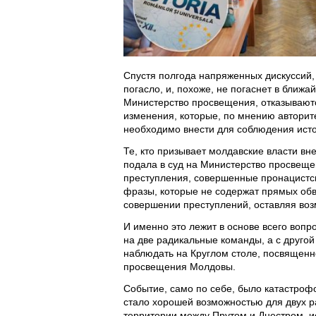
Спустя полгода напряженных дискуссий,
погасло, и, похоже, не погаснет в ближа
Министерство просвещения, отказываютс
изменения, которые, по мнению авторит
необходимо внести для соблюдения ист
Те, кто призывает молдавские власти в
подала в суд на Министерство просвещен
преступления, совершенные пронацистс
фразы, которые не содержат прямых обви
совершении преступлений, оставляя воз
И именно это лежит в основе всего вопр
на две радикальные команды, а с друго
наблюдать на Круглом столе, посвященн
просвещения Молдовы.
Событие, само по себе, было катастрофо
стало хорошей возможностью для двух 
территории между Прутом и Днестром, ис