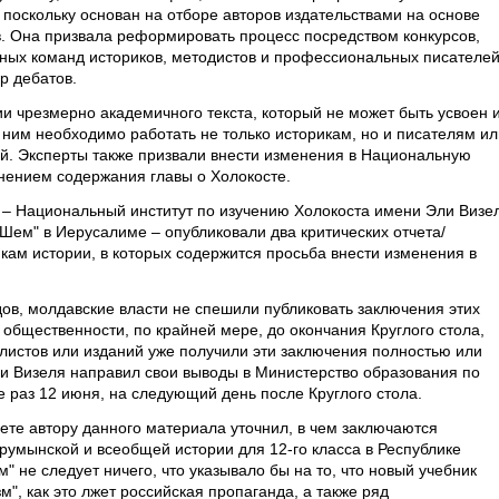
поскольку основан на отборе авторов издательствами на основе
. Она призвала реформировать процесс посредством конкурсов,
ных команд историков, методистов и профессиональных писателей
р дебатов.
и чрезмерно академичного текста, который не может быть усвоен 
д ним необходимо работать не только историкам, но и писателям ил
ей. Эксперты также призвали внести изменения в Национальную
нением содержания главы о Холокосте.
– Национальный институт по изучению Холокоста имени Эли Визе
Шем" в Иерусалиме – опубликовали два критических отчета/
кам истории, в которых содержится просьба внести изменения в
ов, молдавские власти не спешили публиковать заключения этих
 общественности, по крайней мере, до окончания Круглого стола,
листов или изданий уже получили эти заключения полностью или
ли Визеля направил свои выводы в Министерство образования по
е раз 12 июня, на следующий день после Круглого стола.
ете автору данного материала уточнил, в чем заключаются
румынской и всеобщей истории для 12-го класса в Республике
" не следует ничего, что указывало бы на то, что новый учебник
", как это лжет российская пропаганда, а также ряд