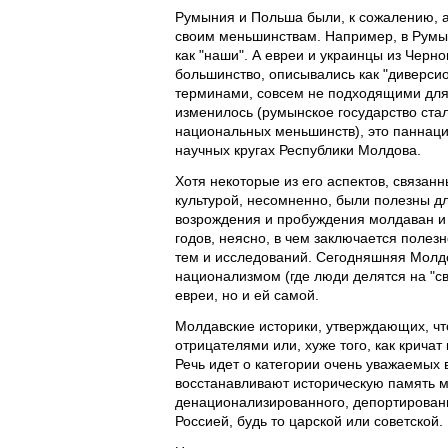
Румыния и Польша были, к сожалению, а
своим меньшинствам. Например, в Румын
как "наши". А евреи и украинцы из Черн
большинство, описывались как "диверси
терминами, совсем не подходящими для 
изменилось (румынское государство ста
национальных меньшинств), это паннаци
научных кругах Республики Молдова.
Хотя некоторые из его аспектов, связа
культурой, несомненно, были полезны д
возрождения и пробуждения молдаван и 
годов, неясно, в чем заключается поле
тем и исследований. Сегодняшняя Молдо
национализмом (где люди делятся на "св
евреи, но и ей самой.
Молдавские историки, утверждающих, чт
отрицателями или, хуже того, как крича
Речь идет о категории очень уважаемых
восстанавливают историческую память 
денационализированного, депортирован
Россией, будь то царской или советской.