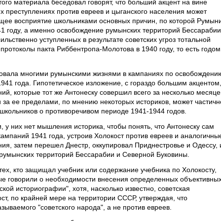
того материала беседовал говорят, что больший акцент на вине
ех преступлениях против евреев и цыганского населения может
бщее восприятие школьниками основных причин, по которой Румын
41 году, а именно освобождение румынских территорий Бессарабии
льственно уступленных в результате советских угроз тотальной
протоколы пакта Риббентропа-Молотова в 1940 году, то есть годом
твовала многими румынскими жизнями в кампаниях по освобождени
1941 года. Гипотетическое изложение, с гораздо большим акцентом,
ий, которые тот же Антонеску совершил всего за несколько месяце
и за ее пределами, по мнению некоторых историков, может частичн
школьников о противоречивом периоде 1941-1944 годов.
и, у них нет мышления историка, чтобы понять, что Антонеску сам
ампаний 1941 года, устроив Холокост против евреев и аналогичны
ния, затем перешел Днестр, оккупировал Приднестровье и Одессу, 
румынских территорий Бессарабии и Северной Буковины.
тех, кто защищал учебник или содержание учебника по Холокосту,
рые говорили о необходимости внесения определенных объективны
тской историографии", хотя, насколько известно, советская
т, по крайней мере на территории СССР, утверждая, что
зываемого "советского народа", а не против евреев.