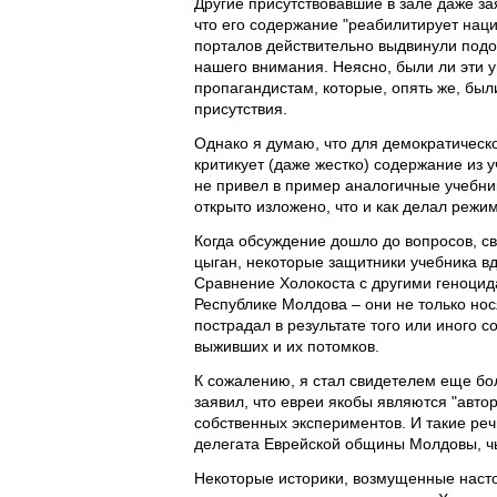
Другие присутствовавшие в зале даже зая
что его содержание "реабилитирует нациз
порталов действительно выдвинули по
нашего внимания. Неясно, были ли эти
пропагандистам, которые, опять же, был
присутствия.
Однако я думаю, что для демократическ
критикует (даже жестко) содержание из у
не привел в пример аналогичные учебник
открыто изложено, что и как делал режим
Когда обсуждение дошло до вопросов, св
цыган, некоторые защитники учебника вд
Сравнение Холокоста с другими геноцид
Республике Молдова – они не только нос
пострадал в результате того или иного 
выживших и их потомков.
К сожалению, я стал свидетелем еще бо
заявил, что евреи якобы являются "авто
собственных экспериментов. И такие ре
делегата Еврейской общины Молдовы, чь
Некоторые историки, возмущенные насто