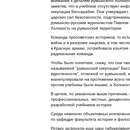
внимание к деталям румынского Холокост
заметив, что в учебнике отсутствует и
оккупации Бессарабии. Они утверждают,
царских сил безопасности, подстрекаем
румынско-русским журналистом Павлом 
Холокосту на румынской территории.
Команда просоветских историков, то ес
войне и в разгроме нацизма, в том числ
в Красную армию, потребовала изъятия и
радикальная команда.
Чтобы было понятнее, скажу, что они та
называемой "румынской оккупации" Бесс
идентичности", отличной от румынской,
манипулировали на протяжении всего пе
против учебника были иными, а Холокос
В целом, по указанным выше причинам, 
профессиональных, честных, деидеологи
разработкой учебников истории.
Среди немногих объективных исключени
по кафедре факультета истории и фило
Ротару затронула еще одну табуированну