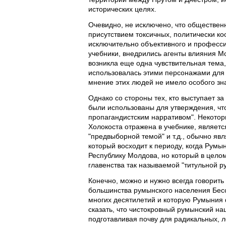
исторических целях.
Очевидно, не исключено, что обществен
присутствием токсичных, политически к
исключительно объективного и професс
учебники, внедрились агенты влияния М
возникла еще одна чувствительная тема,
использовалась этими персонажами для н
мнение этих людей не имело особого зн
Однако со стороны тех, кто выступает з
были использованы для утверждения, что
пропагандистским нарративом". Некоторые
Холокоста отражена в учебнике, являетс
"предвыборной темой" и т.д., обычно я
который восходит к периоду, когда Рум
Республику Молдова, но который в цело
главенства так называемой "титульной р
Конечно, можно и нужно всегда говорить
большинства румынского населения Бесс
многих десятилетий и которую Румыния ф
сказать, что чистокровный румынский н
подготавливая почву для радикальных, л