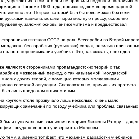
а, упрекают их в том, что они не проявили подобной настойчивост
нформация о Погроме 1903 года, произошедшем во время царской
 что именно этот Погром, который был бы невозможен без воли
ый русскими националистами через местную прессу, особенно
Крушевяну, заложил основы антисемитизма и предшествовал
ть сторонников взглядов СССР на роль Бессарабии во Второй миров
е молдавско-бессарабских (румынских) солдат, насильно призванны
 полного переписывания учебника. Это, так сказать, еще одна
кже являются сторонниками пропагандистских теорий о так
арабии в межвоенный период, о так называемой "молдавской
 и многих других теорий, с помощью которых молдаванами
риода советской оккупации. Следовательно, причины их протеста
т был лишь предлогом и ничем иным.
на круглом столе прозвучало лишь несколько, очень мало
зирующих замечаний по поводу учебника или проблем, связанных
й были пунктуальные замечания историка Лилианы Ротару – доцен
софии Государственного университета Молдовы.
ю тему, а именно тот факт, что механизм разработки учебников