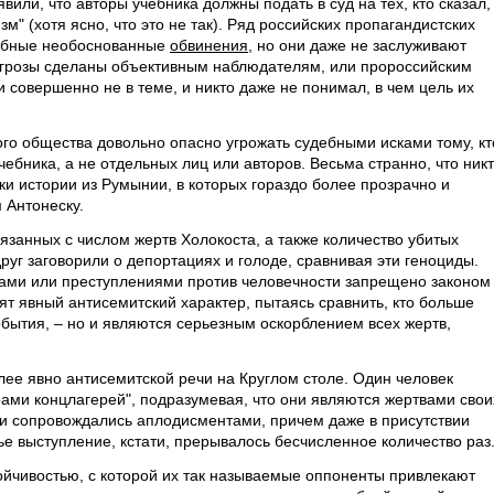
вили, что авторы учебника должны подать в суд на тех, кто сказал,
м" (хотя ясно, что это не так). Ряд российских пропагандистских
добные необоснованные
обвинения
, но они даже не заслуживают
 угрозы сделаны объективным наблюдателям, или пророссийским
и совершенно не в теме, и никто даже не понимал, в чем цель их
ого общества довольно опасно угрожать судебными исками тому, кт
чебника, а не отдельных лиц или авторов. Весьма странно, что ник
и истории из Румынии, в которых гораздо более прозрачно и
 Антонеску.
язанных с числом жертв Холокоста, а также количество убитых
руг заговорили о депортациях и голоде, сравнивая эти геноциды.
ами или преступлениями против человечности запрещено законом
ят явный антисемитский характер, пытаясь сравнить, кто больше
события, – но и являются серьезным оскорблением всех жертв,
лее явно антисемитской речи на Круглом столе. Один человек
рами концлагерей", подразумевая, что они являются жертвами свои
чи сопровождались аплодисментами, причем даже в присутствии
е выступление, кстати, прерывалось бесчисленное количество раз
йчивостью, с которой их так называемые оппоненты привлекают