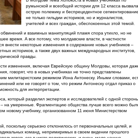
В Молдове тема Холокоста в новых учебниках по
румынской и всеобщей истории для 12 класса вызвал
острую полемику и беспрецедентное сегментировани
не только гильдии историков, но и журналистов,
учителей и всех граждан, обеспокоенных этой темой.
 обвинений и взаимных манипуляций пламя спора утихло, но не
йшее время. А все потому, что молдавские власти, в частности
я внести некоторые изменения в содержание новых учебников –
етных историков, а также двух важных международных институтов,
орической правды.
нести изменения, включая Еврейскую общину Молдовы, которая даж
ия, говорят, что в новых учебниках не точно представлены
ким милитаристским режимом Иона Антонеску. Иными словами, ес
нений или не говорят о том, что режим Антонеску отдал приказ о
можность для интерпретации.
оса, который разделил экспертов и исследователей с одной сторон
й – на умеренные. Фрагментацию общества лучше всего можно был
ом новому учебнику, организованном 11 июня Министерством
й, поскольку серьезно отклонилось от первоначальных целей, и
радикальных команд, непримиримых в своем видении прошлого
пользовать его в чисто политических, и очень мало научно-