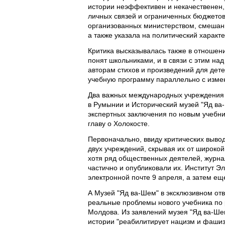
истории неэффективен и некачественен, 
личных связей и ограниченных бюджетов
организованных министерством, смешан
а также указала на политический характе
Критика высказывалась также в отношени
понят школьниками, и в связи с этим на
авторам стихов и произведений для дет
учебную программу параллельно с изме
Два важных международных учреждения 
в Румынии и Исторический музей "Яд ва-
экспертных заключения по новым учебни
главу о Холокосте.
Первоначально, ввиду критических вывод
двух учреждений, скрывая их от широкой
хотя ряд общественных деятелей, журна
частично и опубликовали их. Институт Э
электронной почте 9 апреля, а затем ещ
А Музей "Яд ва-Шем" в эксклюзивном отв
реальные проблемы нового учебника по 
Молдова. Из заявлений музея "Яд ва-Шем
истории "реабилитирует нацизм и фашизм