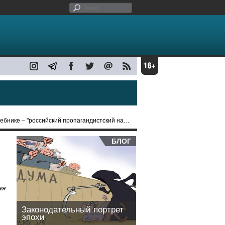
нике – "российский пропагандистский нарратив"?
БЛОГ
ая
Законодательный портрет
эпохи