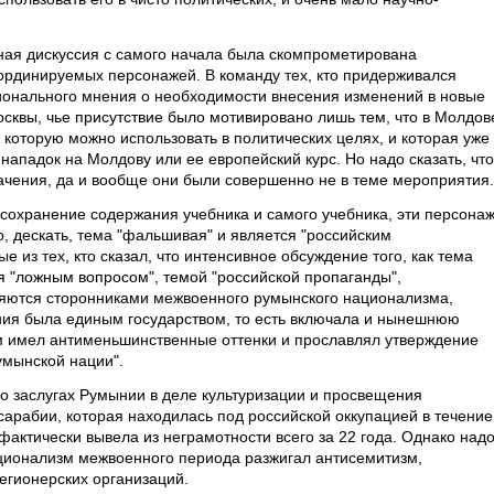
ная дискуссия с самого начала была скомпрометирована
оординируемых персонажей. В команду тех, кто придерживался
ионального мнения о необходимости внесения изменений в новые
осквы, чье присутствие было мотивировано лишь тем, что в Молдов
 которую можно использовать в политических целях, и которая уже
ападок на Молдову или ее европейский курс. Но надо сказать, что
ачения, да и вообще они были совершенно не в теме мероприятия.
а сохранение содержания учебника и самого учебника, эти персона
, дескать, тема "фальшивая" и является "российским
 из тех, кто сказал, что интенсивное обсуждение того, как тема
я "ложным вопросом", темой "российской пропаганды",
вляются сторонниками межвоенного румынского национализма,
ыния была единым государством, то есть включала и нынешнюю
м имел антименьшинственные оттенки и прославлял утверждение
умынской нации".
 о заслугах Румынии в деле культуризации и просвещения
арабии, которая находилась под российской оккупацией в течение
актически вывела из неграмотности всего за 22 года. Однако над
ационализм межвоенного периода разжигал антисемитизм,
егионерских организаций.