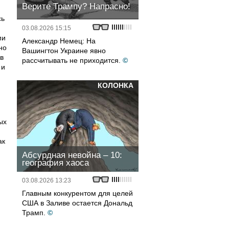
Верите Трампу? Напрасно!
сь
03.08.2026 15:15
ми
Александр Немец: На
но
Вашингтон Украине явно
в
рассчитывать не приходится.
©
 и
КОЛОНКА
ых
ак
Абсурдная невойна – 10:
география хаоса
03.08.2026 13:23
Главным конкурентом для целей
США в Заливе остается Дональд
Трамп.
©