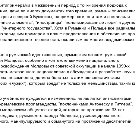
нтипримерами в межвоенный период с точки зрения подхода к
ии, даже во многих документах того времени, румыны описывали
овцов и северной Буковины, например, хотя они там и составляли
онные элементы", "иностранцы", "колонизированные люди" и други
"унитарного государства". Хотя в Румынии и Польше все радикаль
ло завидным примером в плане предоставления и обеспечения пра
оналистическое течение осталось живым во многих академических
нные с румынской идентичностью, румынским языком, румынской
ля Молдовы, особенно в контексте движений национального
освобождения Молдовы от советской оккупации в начале 1990-х
зность межвоенного национализма в обсуждении и разработке научн
ва, несомненно, должна бороться с этим шовинистическим
оих и чужих"), который вредит не только ее меньшинствам, таким к
о учебник не нуждается в изменениях, не является антисемитами,
т кремлевские пропагандисты, "поклонниками Антонеску и Гитлера".
 в молдавском обществе людей, которые на протяжении 33 лет
молдаван, румынского народа Молдовы, русифицированного,
ного, манипулируемого и обманутого на протяжении десятилетий