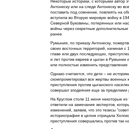
Некоторые историки, с которыми автор э
Антонеску или на следе Антонеску во вс
поставить под сомнение, повлиять на о
вступила во Вторую мировую войну в 19
Северной Буковины, потерянных или наси
войны через секретные дополнительные 
ранее.
Румыния, по приказу Антонеску, пожер
своих восточных территорий, начиная с 
главе или двух последующих, преступлен
и лет против евреев и цыган в Румынии 
или полностью изменить представление 
Однако считается, что дети – не историк
скомпрометировал все жертвы военных к
преступления против цыганского населе
совершал злодеяния еще за пределами 
На Круглом столе 11 июня некоторые из 
ответили на замечания экспертов, кото
изменений, заявив, что это тезисы "сове
историография в целом отрицала Холокос
преступления совершались против так на