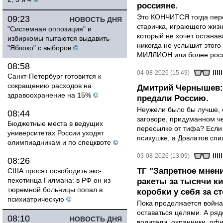
россияне.
Это КОНЧИТСЯ тогда пере
09:23
НОВОСТЬ ДНЯ
старичка, играющего жизн
"Системная оппозиция" и
который не хочет останавл
избиркомы пытаются выдавить
никогда не услышит этого
"Яблоко" с выборов
©
МИЛЛИОН или более росси
08:58
04-08-2026 (15:49)
Санкт-Петербург готовится к
сокращению расходов на
Дмитрий Чернышев: 
здравоохранение на 15%
©
предали Россию.
Неужели было бы лучше, 
08:44
заговоре, придуманном че
Бюджетные места в ведущих
пересылке от тифа? Если
университетах России уходят
психушке, а Довлатов спи
олимпиадникам и по спецквоте
©
03-08-2026 (13:09)
08:26
ТГ "Запретное мнени
США просят освободить экс-
пехотинца Гилмана: в РФ он из
ракеты за тысячи ки
тюремной больницы попал в
коробки у себя за с
психиатрическую
©
Пока продолжается война
оставаться целями. А ряд
08:10
НОВОСТЬ ДНЯ
водители, охранники, оф