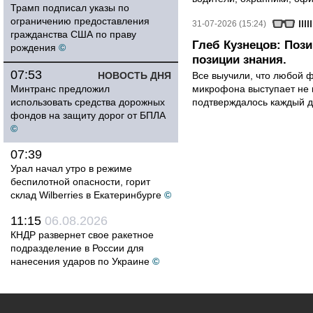
Трамп подписал указы по
ограничению предоставления
31-07-2026 (15:24)
гражданства США по праву
Глеб Кузнецов: Поз
рождения
©
позиции знания.
07:53
НОВОСТЬ ДНЯ
Все выучили, что любой ф
Минтранс предложил
микрофона выступает не к
использовать средства дорожных
подтверждалось каждый д
фондов на защиту дорог от БПЛА
©
07:39
Урал начал утро в режиме
беспилотной опасности, горит
склад Wilberries в Екатеринбурге
©
11:15
06.08.2026
КНДР развернет свое ракетное
подразделение в России для
нанесения ударов по Украине
©