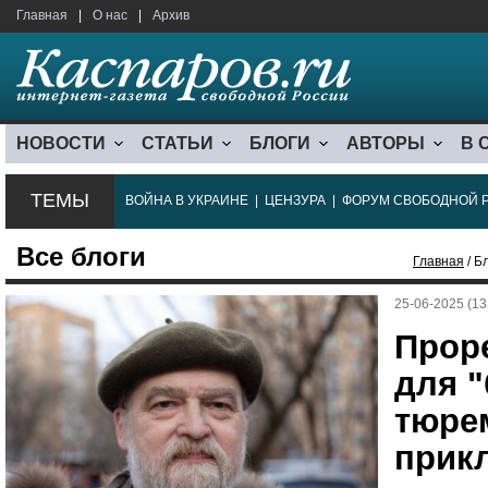
Главная
|
О нас
|
Архив
НОВОСТИ
СТАТЬИ
БЛОГИ
АВТОРЫ
В 
ТЕМЫ
ВОЙНА В УКРАИНЕ
|
ЦЕНЗУРА
|
ФОРУМ СВОБОДНОЙ 
Все блоги
Главная
/ Б
25-06-2025 (13
Прор
для "
тюре
прик