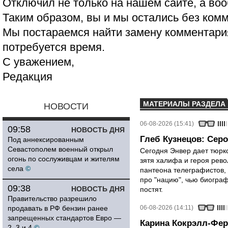
Отключил не только на нашем сайте, а воо
Таким образом, вы и мы остались без ком
Мы постараемся найти замену комментария
потребуется время.
С уважением,
Редакция
МАТЕРИАЛЫ РАЗДЕЛА
НОВОСТИ
06-08-2026 (15:41)
09:58
НОВОСТЬ ДНЯ
Глеб Кузнецов: Серо
Под аннексированным
Севастополем военный открыл
Сегодня Энвер дает тюрк
огонь по сослуживцам и жителям
зятя халифа и героя рево
села
©
пантеона телеграфистов,
про "нацию", чью биограф
09:38
НОВОСТЬ ДНЯ
постят.
Правительство разрешило
продавать в РФ бензин ранее
06-08-2026 (14:11)
запрещенных стандартов Евро —
Карина Кокрэлл-Фер
2, 3 и 4
©