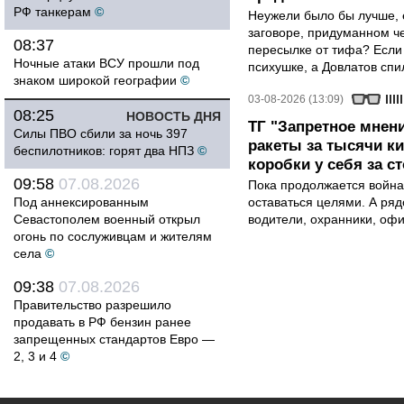
РФ танкерам
©
Неужели было бы лучше, 
заговоре, придуманном че
08:37
пересылке от тифа? Если
Ночные атаки ВСУ прошли под
психушке, а Довлатов спи
знаком широкой географии
©
03-08-2026 (13:09)
08:25
НОВОСТЬ ДНЯ
ТГ "Запретное мнени
Силы ПВО сбили за ночь 397
ракеты за тысячи ки
беспилотников: горят два НПЗ
©
коробки у себя за с
09:58
07.08.2026
Пока продолжается война
Под аннексированным
оставаться целями. А ряд
Севастополем военный открыл
водители, охранники, оф
огонь по сослуживцам и жителям
села
©
09:38
07.08.2026
Правительство разрешило
продавать в РФ бензин ранее
запрещенных стандартов Евро —
2, 3 и 4
©