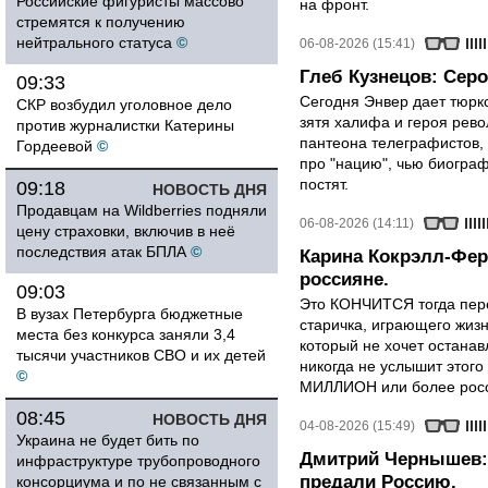
Российские фигуристы массово
на фронт.
стремятся к получению
нейтрального статуса
©
06-08-2026 (15:41)
Глеб Кузнецов: Серо
09:33
Сегодня Энвер дает тюрк
СКР возбудил уголовное дело
зятя халифа и героя рево
против журналистки Катерины
пантеона телеграфистов,
Гордеевой
©
про "нацию", чью биограф
постят.
09:18
НОВОСТЬ ДНЯ
Продавцам на Wildberries подняли
06-08-2026 (14:11)
цену страховки, включив в неё
последствия атак БПЛА
©
Карина Кокрэлл-Фер
россияне.
09:03
Это КОНЧИТСЯ тогда пере
В вузах Петербурга бюджетные
старичка, играющего жизн
места без конкурса заняли 3,4
который не хочет останавл
тысячи участников СВО и их детей
никогда не услышит этого
©
МИЛЛИОН или более росси
08:45
НОВОСТЬ ДНЯ
04-08-2026 (15:49)
Украина не будет бить по
Дмитрий Чернышев: 
инфраструктуре трубопроводного
предали Россию.
консорциума и по не связанным с