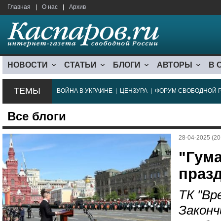
Главная
|
О нас
|
Архив
НОВОСТИ
СТАТЬИ
БЛОГИ
АВТОРЫ
В 
ТЕМЫ
ВОЙНА В УКРАИНЕ
|
ЦЕНЗУРА
|
ФОРУМ СВОБОДНОЙ 
Все блоги
28-04-2025 (20
"Гума
праз
ТК "Вр
Законч