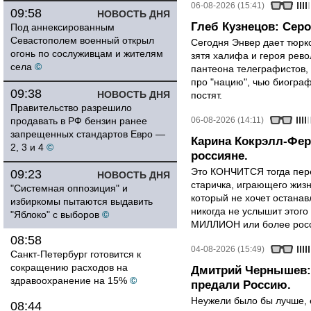
06-08-2026 (15:41)
09:58
НОВОСТЬ ДНЯ
Глеб Кузнецов: Серо
Под аннексированным
Севастополем военный открыл
Сегодня Энвер дает тюрк
огонь по сослуживцам и жителям
зятя халифа и героя рево
села
©
пантеона телеграфистов,
про "нацию", чью биограф
09:38
НОВОСТЬ ДНЯ
постят.
Правительство разрешило
продавать в РФ бензин ранее
06-08-2026 (14:11)
запрещенных стандартов Евро —
Карина Кокрэлл-Фер
2, 3 и 4
©
россияне.
Это КОНЧИТСЯ тогда пере
09:23
НОВОСТЬ ДНЯ
старичка, играющего жизн
"Системная оппозиция" и
который не хочет останавл
избиркомы пытаются выдавить
никогда не услышит этого
"Яблоко" с выборов
©
МИЛЛИОН или более росси
08:58
04-08-2026 (15:49)
Санкт-Петербург готовится к
сокращению расходов на
Дмитрий Чернышев: 
здравоохранение на 15%
©
предали Россию.
Неужели было бы лучше, 
08:44