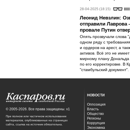
28-04-2025 (18:15)
Леонид Невзлин: Оз
отправили Лаврова —
провале Путин отве
Опять прозвучали слова 
одном ряду с требования
и ордеров на арест, а т
активов. Всё это не имее
мирному плану Дональда 
по его корректировке. В 
"стамбульский документ".
НОВОСТИ
Оппозиция
© 2005-2026. Все права защищены. v1
Власть
Общество
При полном или частичном использовании
Регионы
материалов, опубликованных на страницах
Коррупция
сайта, ссылка на источник обязательна.
Экономика