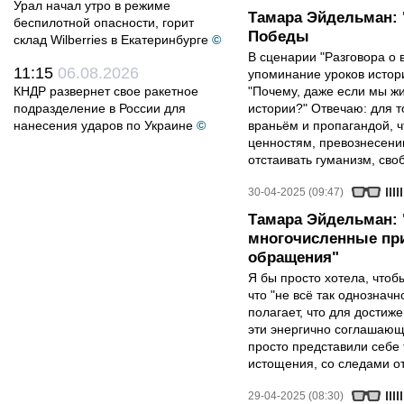
Урал начал утро в режиме
Тамара Эйдельман: 
беспилотной опасности, горит
Победы
склад Wilberries в Екатеринбурге
©
В сценарии "Разговора о 
11:15
06.08.2026
упоминание уроков истори
КНДР развернет свое ракетное
"Почему, даже если мы ж
подразделение в России для
истории?" Отвечаю: для т
нанесения ударов по Украине
©
враньём и пропагандой, 
ценностям, превознесени
отстаивать гуманизм, сво
30-04-2025 (09:47)
Тамара Эйдельман:
многочисленные при
обращения"
Я бы просто хотела, чтобы
что "не всё так однозначн
полагает, что для достиж
эти энергично соглашаю
просто представили себе
истощения, со следами от
29-04-2025 (08:30)