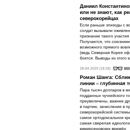
Даниил Константино
или не знают, как р
северокорейцах
Если раньше эпизоды с в
солдат вызывали оживлен
признание такого участия
Получается, что союзники 
возможного прямого вовле
(ведь Северная Корея оф
боятся. Выводы из этого 
28-04-2025 (18:28)
Роман Шанга: Сближ
линии – глубинная 
Пара тысяч долларов в м
подданных чучхейского го
преувеличены, важнее др
в партию, зачисление в 
северокорейской системы
самое ортодоксальное кр
самая свирепая идеология
кимирсеновских времён.