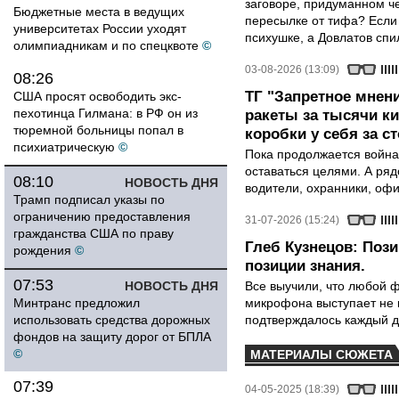
заговоре, придуманном че
Бюджетные места в ведущих
пересылке от тифа? Если
университетах России уходят
психушке, а Довлатов спи
олимпиадникам и по спецквоте
©
03-08-2026 (13:09)
08:26
ТГ "Запретное мнени
США просят освободить экс-
пехотинца Гилмана: в РФ он из
ракеты за тысячи ки
тюремной больницы попал в
коробки у себя за с
психиатрическую
©
Пока продолжается война
оставаться целями. А ряд
08:10
НОВОСТЬ ДНЯ
водители, охранники, оф
Трамп подписал указы по
ограничению предоставления
31-07-2026 (15:24)
гражданства США по праву
Глеб Кузнецов: Поз
рождения
©
позиции знания.
07:53
НОВОСТЬ ДНЯ
Все выучили, что любой ф
Минтранс предложил
микрофона выступает не к
использовать средства дорожных
подтверждалось каждый д
фондов на защиту дорог от БПЛА
©
МАТЕРИАЛЫ СЮЖЕТА
07:39
04-05-2025 (18:39)