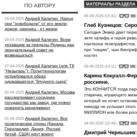
МАТЕРИАЛЫ РАЗДЕЛА
ПО АВТОРУ
06-08-2026 (15:41)
Андрей Калитин: Народ
18-04-2025
они "освободили" от его земли,
Глеб Кузнецов: Серо
домов, наконец - от жизни
Сегодня Энвер дает тюрк
зятя халифа и героя рево
Андрей Калитин: Всем
09-04-2025
пантеона телеграфистов,
уехавшим за пределы Родины дан
про "нацию", чью биограф
окончательный совет не
возвращаться
постят.
Андрей Калитин (для ТК
07-04-2025
06-08-2026 (14:11)
"Незыгарь"): Политтехнологам
Карина Кокрэлл-Фер
потребовался образ
одумавшегося "блудного сына"
россияне.
Это КОНЧИТСЯ тогда пере
Андрей Калитин: Москва
02-04-2025
старичка, играющего жизн
рассматривает соседнее
который не хочет останавл
государство как завод, где нужно
никогда не услышит этого
поменять менеджмент
МИЛЛИОН или более росси
Андрей Калитин: Все
01-04-2025
политические споры (Канада,
04-08-2026 (15:49)
Гренландия, Дания, Россия,
Дмитрий Чернышев: 
Китай, США) идут вокруг