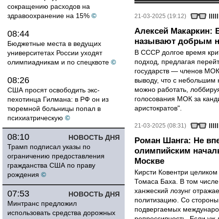
сокращению расходов на
здравоохранение на 15%
©
21-03-2025 (19:12)
Алексей Макаркин: В
08:44
называют добрым н
Бюджетные места в ведущих
В СССР долгое время кри
университетах России уходят
подход, предлагая перей
олимпиадникам и по спецквоте
©
государств — членов МОК.
08:26
выводу, что с небольшим 
можно работать, лоббиру
США просят освободить экс-
голосования МОК за канди
пехотинца Гилмана: в РФ он из
аристократов".
тюремной больницы попал в
психиатрическую
©
21-03-2025 (08:31)
08:10
НОВОСТЬ ДНЯ
Роман Шанга: Не вп
Трамп подписал указы по
олимпийским началь
ограничению предоставления
Москве
гражданства США по праву
Кирсти Ковентри целиком
рождения
©
Томаса Баха. В том числе
ханжеский лозунг отража
07:53
НОВОСТЬ ДНЯ
политизацию. Со сторон
Минтранс предложил
подвергаемых международ
использовать средства дорожных
репрессивность. Если уж 