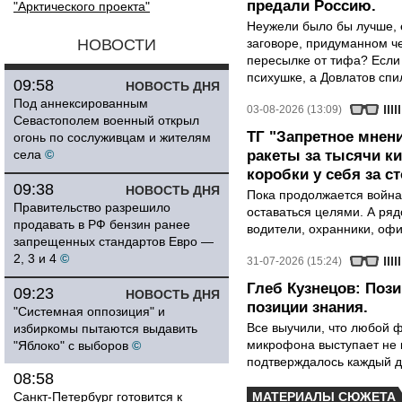
предали Россию.
"Арктического проекта"
Неужели было бы лучше, 
НОВОСТИ
заговоре, придуманном че
пересылке от тифа? Если
психушке, а Довлатов спи
09:58
НОВОСТЬ ДНЯ
Под аннексированным
03-08-2026 (13:09)
Севастополем военный открыл
ТГ "Запретное мнени
огонь по сослуживцам и жителям
села
©
ракеты за тысячи ки
коробки у себя за с
09:38
НОВОСТЬ ДНЯ
Пока продолжается война
Правительство разрешило
оставаться целями. А ряд
продавать в РФ бензин ранее
водители, охранники, оф
запрещенных стандартов Евро —
2, 3 и 4
©
31-07-2026 (15:24)
Глеб Кузнецов: Поз
09:23
НОВОСТЬ ДНЯ
позиции знания.
"Системная оппозиция" и
Все выучили, что любой ф
избиркомы пытаются выдавить
микрофона выступает не к
"Яблоко" с выборов
©
подтверждалось каждый д
08:58
Санкт-Петербург готовится к
МАТЕРИАЛЫ СЮЖЕТА