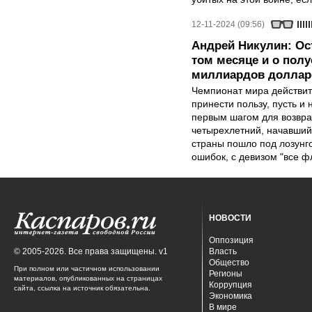
12-11-2024 (09:56)
Андрей Никулин: Ос
том месяце и о пол
миллиардов доллар
Чемпионат мира действите
принести пользу, пусть и
первым шагом для возвра
четырехлетний, начавшийс
страны пошло под лозунг
ошибок, с девизом "все фл
НОВОСТИ
Оппозиция
© 2005-2026. Все права защищены. v1
Власть
Общество
При полном или частичном использовании
Регионы
материалов, опубликованных на страницах
Коррупция
сайта, ссылка на источник обязательна.
Экономика
В мире