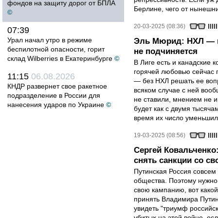
фондов на защиту дорог от БПЛА
Берлине, чего от нынешни
©
20-03-2025 (08:36)
07:39
Урал начал утро в режиме
Эль Мюрид: НХЛ — н
беспилотной опасности, горит
не подчиняется
склад Wilberries в Екатеринбурге
©
В Лиге есть и канадские к
горячей любовью сейчас 
11:15
06.08.2026
— без НХЛ решать ее вопр
КНДР развернет свое ракетное
всяком случае с ней вооб
подразделение в России для
не ставили, мнением не и
нанесения ударов по Украине
©
будет как с двумя тысяча
время их число уменьшило
19-03-2025 (08:56)
Сергей Ковальченко:
снять санкции со св
Путинская Россия совсем
общества. Поэтому нужно 
свою кампанию, вот какой
принять Владимира Путин
увидеть "триумф российско
убитых на этой войне, ес