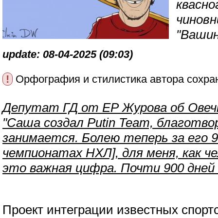
квасно
чиновн
"Ваши
update: 08-04-2025 (09:03)
!
Орфография и стилистика автора сохра
Депутат ГД от ЕР Журова об Овеч
"Саша создал Putin Team, благот
занимается. Болею теперь за его 9
чемпионатах НХЛ], для меня, как ч
это важная цифра. Почти 900 дней 
Проект интеграции известных спорт