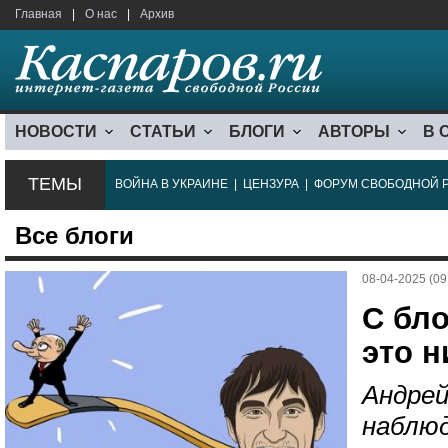
Главная
|
О нас
|
Архив
НОВОСТИ
СТАТЬИ
БЛОГИ
АВТОРЫ
В 
ТЕМЫ
ВОЙНА В УКРАИНЕ
|
ЦЕНЗУРА
|
ФОРУМ СВОБОДНОЙ 
Все блоги
08-04-2025 (09
С бл
это н
Андрей
наблюд