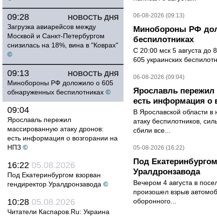
09:28
06-08-2026 (09:13)
НОВОСТЬ ДНЯ
Загрузка авиарейсов между
Минобороны РФ дол
Москвой и Санкт-Петербургом
беспилотниках
снизилась на 18%, вина в "Коврах"
С 20:00 мск 5 августа до
©
605 украинских беспилот
09:13
НОВОСТЬ ДНЯ
06-08-2026 (09:04)
Минобороны РФ доложило о 605
Ярославль пережил 
обнаруженных беспилотниках
©
есть информация о 
09:04
В Ярославской области в 
Ярославль пережил
атаку беспилотников, си
массированную атаку дронов:
сбили все...
есть информация о возгорании на
НПЗ
©
05-08-2026 (16:22)
Под Екатеринбургом
16:22
05.08.2026
Уралдронзавода
Под Екатеринбургом взорван
Вечером 4 августа в пос
гендиректор Уралдронзавода
©
произошел взрыв автомоб
10:28
05.08.2026
оборонного...
Читатели Каспаров.Ru: Украина