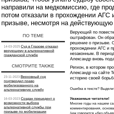
направили на медкомиссию, где про
потом отказали в прохождении АГС 
призыве, несмотря на действующую 
Верующий по повестке
ПО ТЕМЕ
оштрафован. Он обра
решение о призыве. С
Суд в Глазове отказал
14-03-2025
прохождении АГС и п
верующему в альтернативной
незаконным. В перио
гражданской службе
Александр вновь под
СМОТРИТЕ ТАКЖЕ
Регион, в котором пр
Александр на сайте T
Верховный суд
23-11-2023
историю своей борьб
подтвердил право
мобилизованного на
Ошибка в тексте? Выдел
альтернативную службу
Создан прецедент о
Уважаемые читатели!
16-03-2023
возможности выбора
Многие годы на нашем са
альтернативной службы при
комментирования, основа
призыве по мобилизации
(как говорится «без объ