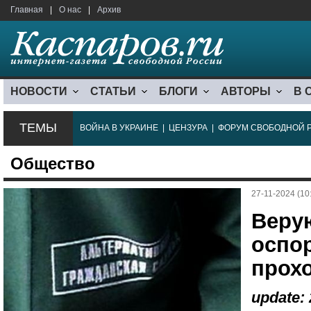
Главная
|
О нас
|
Архив
НОВОСТИ
СТАТЬИ
БЛОГИ
АВТОРЫ
В 
ТЕМЫ
ВОЙНА В УКРАИНЕ
|
ЦЕНЗУРА
|
ФОРУМ СВОБОДНОЙ 
Общество
27-11-2024 (10
Веру
оспор
прох
update: 