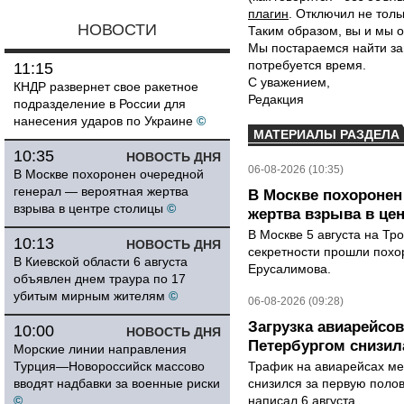
плагин
. Отключил не толь
НОВОСТИ
Таким образом, вы и мы о
Мы постараемся найти за
потребуется время.
11:15
С уважением,
КНДР развернет свое ракетное
Редакция
подразделение в России для
нанесения ударов по Украине
©
МАТЕРИАЛЫ РАЗДЕЛА
10:35
НОВОСТЬ ДНЯ
06-08-2026 (10:35)
В Москве похоронен очередной
генерал — вероятная жертва
В Москве похоронен
взрыва в центре столицы
©
жертва взрыва в це
В Москве 5 августа на Тр
10:13
НОВОСТЬ ДНЯ
секретности прошли похо
В Киевской области 6 августа
Ерусалимова.
объявлен днем траура по 17
убитым мирным жителям
©
06-08-2026 (09:28)
Загрузка авиарейсо
10:00
НОВОСТЬ ДНЯ
Петербургом снизила
Морские линии направления
Турция—Новороссийск массово
Трафик на авиарейсах ме
вводят надбавки за военные риски
снизился за первую полов
©
написал 6 августа...