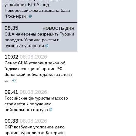
украинских БПЛА: под
Новороссийском атакована база
"Роснефти"
©
08:35
НОВОСТЬ ДНЯ
США намерены разрешить Турции
передать Украине ракеты и
пусковые установки
©
10:02
08.08.2026
Сенат США утвердил закон об
"адских санкциях" против РФ:
Зеленский поблагодарил за это
11
©
мин.
09:41
08.08.2026
Российские фигуристы массово
стремятся к получению
нейтрального статуса
©
09:33
08.08.2026
СКР возбудил уголовное дело
против журналистки Катерины