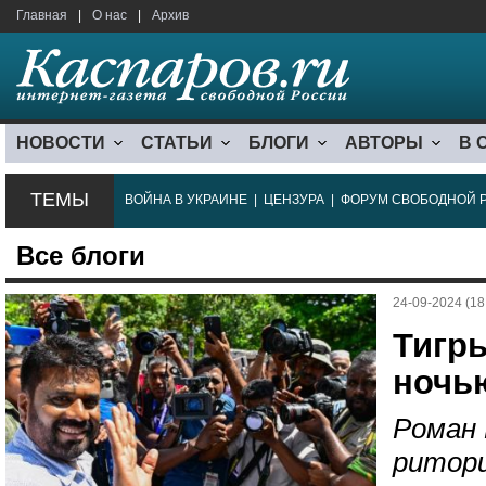
Главная
|
О нас
|
Архив
НОВОСТИ
СТАТЬИ
БЛОГИ
АВТОРЫ
В 
ТЕМЫ
ВОЙНА В УКРАИНЕ
|
ЦЕНЗУРА
|
ФОРУМ СВОБОДНОЙ 
Все блоги
24-09-2024 (18
Тигр
ночь
Роман 
ритори