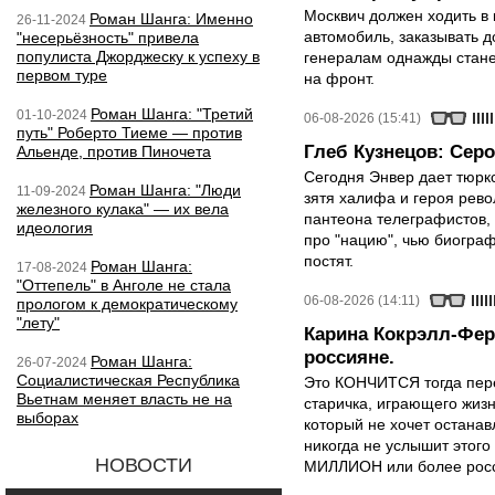
Москвич должен ходить в 
Роман Шанга: Именно
26-11-2024
автомобиль, заказывать д
"несерьёзность" привела
популиста Джорджеску к успеху в
генералам однажды стане
первом туре
на фронт.
Роман Шанга: "Третий
01-10-2024
06-08-2026 (15:41)
путь" Роберто Тиеме — против
Глеб Кузнецов: Серо
Альенде, против Пиночета
Сегодня Энвер дает тюрк
Роман Шанга: "Люди
11-09-2024
зятя халифа и героя рево
железного кулака" — их вела
пантеона телеграфистов,
идеология
про "нацию", чью биограф
постят.
Роман Шанга:
17-08-2024
"Оттепель" в Анголе не стала
06-08-2026 (14:11)
прологом к демократическому
"лету"
Карина Кокрэлл-Фер
россияне.
Роман Шанга:
26-07-2024
Социалистическая Республика
Это КОНЧИТСЯ тогда пере
Вьетнам меняет власть не на
старичка, играющего жизн
выборах
который не хочет останавл
никогда не услышит этого
НОВОСТИ
МИЛЛИОН или более росси