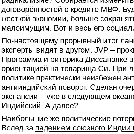
радикализме? Собирается изменить
договорённостей о кредите МВФ. Бу
жёсткой экономии, больше сохранят
малоимущим. Вот и весь его социа
По-настоящему прорывный итог лан
эксперты видят в другом. JVP – прок
Программа и риторика Диссанаяке 
ориентацией на
товарища Си
. При 
политике практически неизбежен ан
антииндийский поворот. Сделан оче
экспансии – уже в следующем океан
Индийский. А далее?
Наибольшие же политические потер
Вслед за
падением союзного Индии 