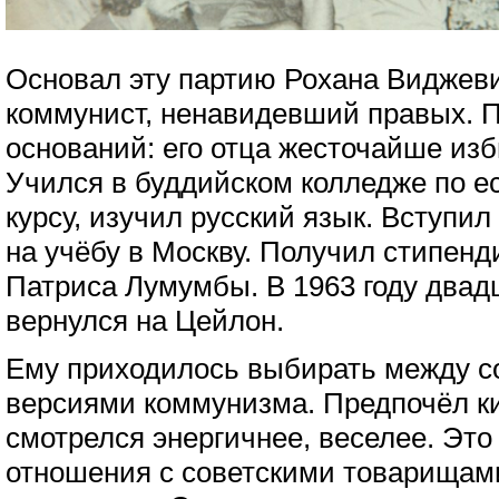
Основал эту партию Рохана Виджев
коммунист, ненавидевший правых. П
оснований: его отца жесточайше из
Учился в буддийском колледже по е
курсу, изучил русский язык. Вступи
на учёбу в Москву. Получил стипен
Патриса Лумумбы. В 1963 году два
вернулся на Цейлон.
Ему приходилось выбирать между со
версиями коммунизма. Предпочёл к
смотрелся энергичнее, веселее. Эт
отношения с советскими товарищами