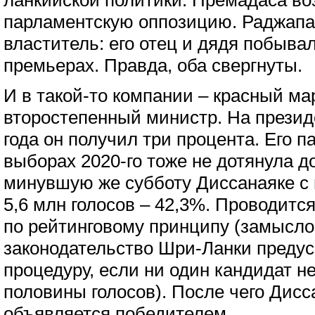
ланкийской политики. Премадаса во
парламентскую оппозицию. Раджапа
властитель: его отец и дядя побыва
премьерах. Правда, оба свергнуты.
И в такой-то компании – красный ма
второстепенный министр. На презид
года он получил три процента. Его п
выборах 2020-го тоже не дотянула д
минувшую же субботу Диссанаяке с 
5,6 млн голосов – 42,3%. Проводится
по рейтинговому принципу (замысло
законодательство Шри-Ланки предус
процедуру, если ни один кандидат н
половины голосов). После чего Дисс
объявляется победителем.