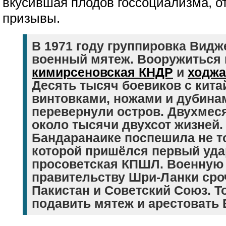
вкусившая плодов госсоциализма, о
призывы.
В 1971 году группировка Вид
военный мятеж. Вооружиться
кимирсеновская КНДР
и
ходжа
Десять тысяч боевиков с кит
винтовками, ножами и дубина
перевернули остров. Двухмес
около тысячи двухсот жизней
Бандаранаике поспешила не т
которой пришёлся первый удар
просоветская КПШЛ. Военную
правительству Шри-Ланки сро
Пакистан и Советский Союз. Т
подавить мятеж и арестовать