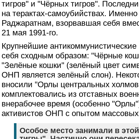
тигров" и "Чёрных тигров". Послед
на терактах-самоубийствах. Именно
Раджаратнам, взорвавшая себя вме
21 мая 1991-го.
Крупнейшие антикоммунистические
себя сходным образом: "Чёрные кош
"Зелёные кошки" (зелёный цвет сим
ОНП является зелёный слон). Некот
вносили "Орлы центральных холмов
комплектовались из отставных воен
внерабочее время (особенно "Орлы"
активистов ОНП с опытом массовых 
Особое место занимали в это
тигры". Частично они пересек