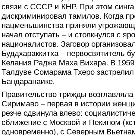
связи с СССР и КНР. При этом синг
дискриминировал тамилов. Когда пр
нацменьшинства приняли угрожающ
начал отступать – и столкнулся с яр
националистов. Заговор организова
Буддхараккитха – первосвятитель б
Келания Раджа Маха Вихара. В 1959
Талдуве Сомарама Тхеро застрелил
Бандаранаике.
Правительство трижды возглавляла
Сиримаво – первая в истории женщ
резче сдвинула влево: социалистич
сближение с Москвой и Пекином (кст
одновременно), с Северным Вьетна