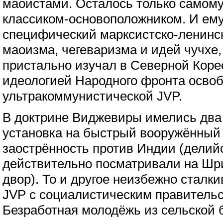
маоистами. Осталось только самому
классиком-основоположником. И ему
специфический марксистско-ленинск
маоизма, чегеваризма и идей чучхе,
пристально изучал в Северной Корее
идеологией Народного фронта осво
ультракоммунистической JVP.
В доктрине Виджевиры имелись два 
установка на быстрый вооружённый 
заострённость против Индии (делий
действительно посматривали на Шри
двор). То и другое неизбежно стал
JVP с социалистическим правител
Безработная молодёжь из сельской 