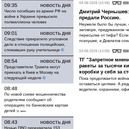
04-08-2026 (15:49)
09:35
НОВОСТЬ ДНЯ
Число погибших из армии РФ на
Дмитрий Чернышев: 
войне в Украине превысило
предали Россию.
полмиллиона человек
Неужели было бы лучше, 
заговоре, придуманном че
09:01
НОВОСТЬ ДНЯ
пересылке от тифа? Если
Следствие прекратило уголовное
психушке, а Довлатов спи
дело в отношении полицейских,
сломавших руку учительнице
©
03-08-2026 (13:09)
ТГ "Запретное мнени
08:54
НОВОСТЬ ДНЯ
ракеты за тысячи ки
Представители Трампа могут
коробки у себя за с
приехать в Киев и Москву на
следующей неделе
©
Пока продолжается война
оставаться целями. А ряд
08:48
водители, охранники, оф
По новой схеме мошенничества
родителям сообщают об
операциях по банковским картам
детей
11 мин.
08:43
НОВОСТЬ ДНЯ
Ночью ПВО перехватила 153