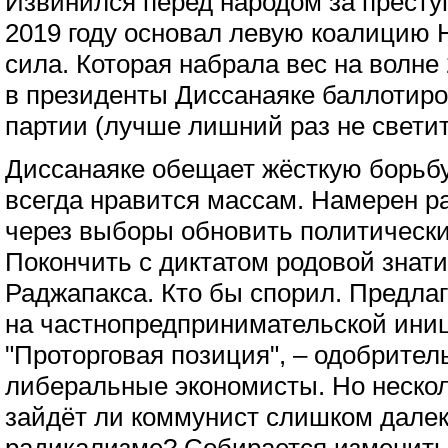
Извинился перед народом за престу
2019 году основал левую коалицию
сила. Которая набрала вес на волне 
в президенты Диссанаяке баллотиро
партии (лучше лишний раз не светить
Диссанаяке обещает жёсткую борьбу
всегда нравится массам. Намерен р
через выборы обновить политически
Покончить с диктатом родовой знати
Раджапакса. Кто бы спорил. Предлаг
на частнопредпринимательской иниц
"Проторговая позиция", – одобрител
либеральные экономисты. Но нескол
зайдёт ли коммунист слишком дале