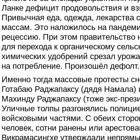
Ланке дефицит продовольствия и вз
Привычная еда, одежда, лекарства 
массам. Это наложилось на пандем
рецессию. При этом правительство 
для перехода к органическому сельс
химических удобрений срезал урожаи
на потребление. Произошёл дефолт.
Именно тогда массовые протесты сн
Готабаю Раджапаксу (дядя Намала)
Махинду Раджапаксу (тоже экс-прези
Уличные толпы разгонялись полици
войсковыми частями. С обеих сторо
человек, сотни ранены или арестова
Викрамасингхе утверждали непрямы