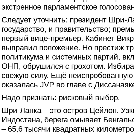
экстренное парламентское голосован
Следует уточнить: президент Шри-Ла
государство, и правительство; прем
первый вице-премьер. Кабинет Вик
выправил положение. Но престиж т
политикума и системных партий, вк
ОНП, обрушился с грохотом. Избира
свежую силу. Ещё неиспробованную 
оказалась JVP во главе с Диссанаяк
Надо признать: рисковый выбор.
Шри-Ланка – это остров Цейлон. Узк
Индостана, берега омывает Бенгаль
– 65,6 тысячи квадратных километр