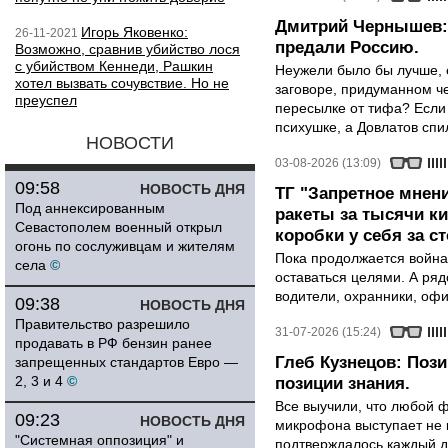
Дмитрий Чернышев: 
Игорь Яковенко:
26-11-2021
предали Россию.
Возможно, сравнив убийство лося
с убийством Кеннеди, Рашкин
Неужели было бы лучше, 
хотел вызвать сочувствие. Но не
заговоре, придуманном че
преуспел
пересылке от тифа? Если
психушке, а Довлатов спи
НОВОСТИ
03-08-2026 (13:09)
09:58
НОВОСТЬ ДНЯ
ТГ "Запретное мнени
Под аннексированным
ракеты за тысячи ки
Севастополем военный открыл
коробки у себя за с
огонь по сослуживцам и жителям
Пока продолжается война
села
©
оставаться целями. А ряд
водители, охранники, оф
09:38
НОВОСТЬ ДНЯ
Правительство разрешило
31-07-2026 (15:24)
продавать в РФ бензин ранее
Глеб Кузнецов: Поз
запрещенных стандартов Евро —
2, 3 и 4
©
позиции знания.
Все выучили, что любой ф
09:23
НОВОСТЬ ДНЯ
микрофона выступает не к
"Системная оппозиция" и
подтверждалось каждый д