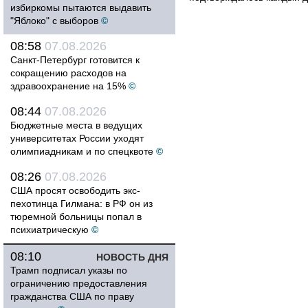
избиркомы пытаются выдавить
"Яблоко" с выборов
©
08:58
07.08.2026
Санкт-Петербург готовится к
сокращению расходов на
здравоохранение на 15%
©
08:44
07.08.2026
Бюджетные места в ведущих
университетах России уходят
олимпиадникам и по спецквоте
©
08:26
07.08.2026
США просят освободить экс-
пехотинца Гилмана: в РФ он из
тюремной больницы попал в
психиатрическую
©
08:10
НОВОСТЬ ДНЯ
Трамп подписал указы по
ограничению предоставления
гражданства США по праву