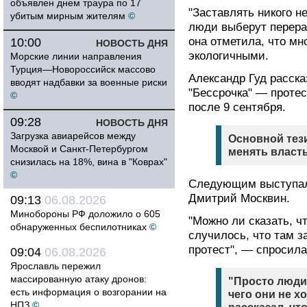
объявлен днем траура по 17
"Заставлять никого н
убитым мирным жителям
©
люди выберут перера
она отметила, что мн
10:00
НОВОСТЬ ДНЯ
экологичными.
Морские линии направления
Турция—Новороссийск массово
Александр Гуд расска
вводят надбавки за военные риски
"Бессрочка" — проте
©
после 9 сентября.
09:28
НОВОСТЬ ДНЯ
Загрузка авиарейсов между
Основной тез
Москвой и Санкт-Петербургом
менять власт
снизилась на 18%, вина в "Коврах"
©
Следующим выступал 
Дмитрий Москвин.
09:13
06.08.2026
Минобороны РФ доложило о 605
"Можно ли сказать, ч
обнаруженных беспилотниках
©
случилось, что там 
протест", — спросила
09:04
06.08.2026
Ярославль пережил
массированную атаку дронов:
"Просто люди 
есть информация о возгорании на
чего они не х
НПЗ
©