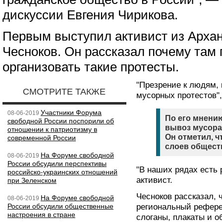
дискуссии Евгения Чирикова.
Первым выступил активист из Арха
Чесноков. Он рассказал почему там
организовать такие протесты.
"Презрение к людям,
СМОТРИТЕ ТАКЖЕ
мусорных протестов",
Участники Форума
08-06-2019
По его мнению
свободной России поспорили об
вывоз мусора)
отношении к патриотизму в
Он отметил, ч
современной России
слоев общест
На Форуме свободной
08-06-2019
России обсудили перспективы
"В наших рядах есть
российско-украинских отношений
активист.
при Зеленском
Чесноков рассказал, 
На Форуме cвободной
08-06-2019
России обсудили общественные
региональный рефере
настроения в стране
слоганы, плакаты и 