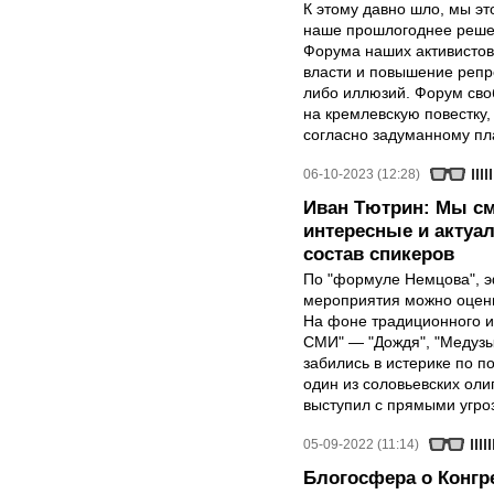
К этому давно шло, мы эт
наше прошлогоднее решен
Форума наших активистов
власти и повышение репр
либо иллюзий. Форум сво
на кремлевскую повестку
согласно задуманному пл
06-10-2023 (12:28)
Иван Тютрин: Мы с
интересные и актуа
состав спикеров
По "формуле Немцова", 
мероприятия можно оцени
На фоне традиционного и
СМИ" — "Дождя", "Медузы
забились в истерике по п
один из соловьевских ол
выступил с прямыми угро
05-09-2022 (11:14)
Блогосфера о Конгр