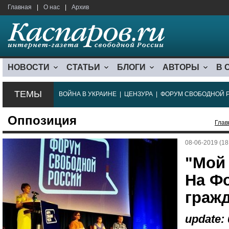
Главная
|
О нас
|
Архив
НОВОСТИ
СТАТЬИ
БЛОГИ
АВТОРЫ
В 
ТЕМЫ
ВОЙНА В УКРАИНЕ
|
ЦЕНЗУРА
|
ФОРУМ СВОБОДНОЙ 
Оппозиция
Глав
08-06-2019 (18
"Мой
На Ф
граж
update: 