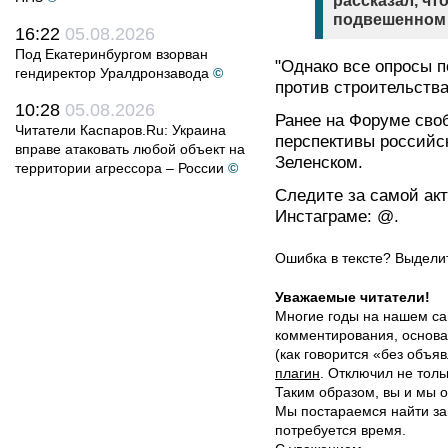
рассказал, чт
подвешенном 
16:22
05.08.2026
Под Екатеринбургом взорван
"Однако все опросы п
гендиректор Уралдронзавода
©
против строительства
10:28
05.08.2026
Ранее на Форуме сво
Читатели Каспаров.Ru: Украина
перспективы российс
вправе атаковать любой объект на
Зеленском.
территории агрессора – России
©
Следите за самой ак
Инстаграме: @.
Ошибка в тексте? Выдел
Уважаемые читатели!
Многие годы на нашем са
комментирования, основа
(как говорится «без объ
плагин
. Отключил не толь
Таким образом, вы и мы о
Мы постараемся найти за
потребуется время.