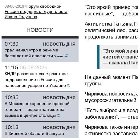
Форум свободной
08-06-2019
"Это яркий пример то
России поддержал журналиста
пассивные", — добав
Ивана Голунова
Активистка Татьяна 
НОВОСТИ
селятинский лес, рас
продолжать занимать
07:39
НОВОСТЬ ДНЯ
Урал начал утро в режиме
"Это мой личн
беспилотной опасности
©
чистой стран
5 мин.
— сказала Па
11:15
06.08.2026
КНДР развернет свое ракетное
На данный момент Па
подразделение в России для
группы.
нанесения ударов по Украине
©
Чирикова попросила а
10:35
НОВОСТЬ ДНЯ
мусоросжигательный 
В Москве похоронен очередной
генерал — вероятная жертва
"Есть выбросы в возд
взрыва в центре столицы
©
заболевания", — отв
10:13
Чирикова также инте
НОВОСТЬ ДНЯ
активистка заставила
В Киевской области 6 августа