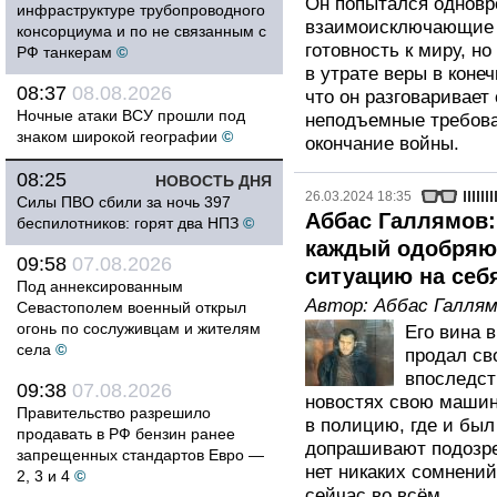
Он попытался однов
инфраструктуре трубопроводного
взаимоисключающие 
консорциума и по не связанным с
готовность к миру, но
РФ танкерам
©
в утрате веры в коне
08:37
08.08.2026
что он разговаривает
Ночные атаки ВСУ прошли под
неподъемные требова
знаком широкой географии
©
окончание войны.
08:25
НОВОСТЬ ДНЯ
26.03.2024 18:35
Силы ПВО сбили за ночь 397
Аббас Галлямов:
беспилотников: горят два НПЗ
©
каждый одобряю
09:58
07.08.2026
ситуацию на себ
Под аннексированным
Автор:
Аббас Галля
Севастополем военный открыл
огонь по сослуживцам и жителям
Его вина в
села
©
продал св
впоследст
09:38
07.08.2026
новостях свою машин
Правительство разрешило
в полицию, где и был
продавать в РФ бензин ранее
допрашивают подозре
запрещенных стандартов Евро —
нет никаких сомнений
2, 3 и 4
©
сейчас во всём.