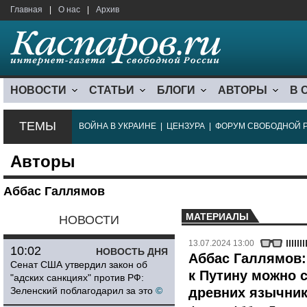
Главная
|
О нас
|
Архив
НОВОСТИ
СТАТЬИ
БЛОГИ
АВТОРЫ
В 
ТЕМЫ
ВОЙНА В УКРАИНЕ
|
ЦЕНЗУРА
|
ФОРУМ СВОБОДНОЙ 
Авторы
Аббас Галлямов
МАТЕРИАЛЫ
НОВОСТИ
13.07.2024 13:00
10:02
НОВОСТЬ ДНЯ
Аббас Галлямов:
Сенат США утвердил закон об
к Путину можно 
"адских санкциях" против РФ:
Зеленский поблагодарил за это
©
древних язычник