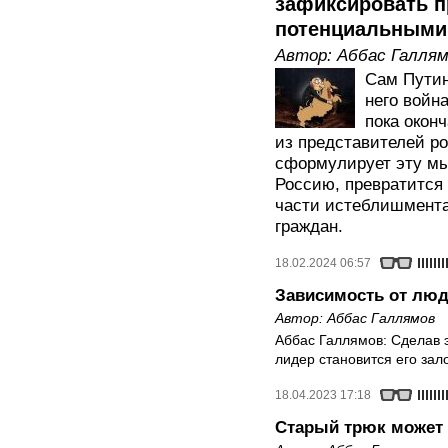
зафиксировать 
потенциальными
Автор:
Аббас Галля
Сам Путин
него война
пока оконч
из представителей ро
сформулирует эту мы
Россию, превратится
части истеблишмента
граждан.
18.02.2024 06:57
Зависимость от люд
Автор:
Аббас Галлямов
Аббас Галлямов: Сделав э
лидер становится его за
18.04.2023 17:18
Старый трюк может 