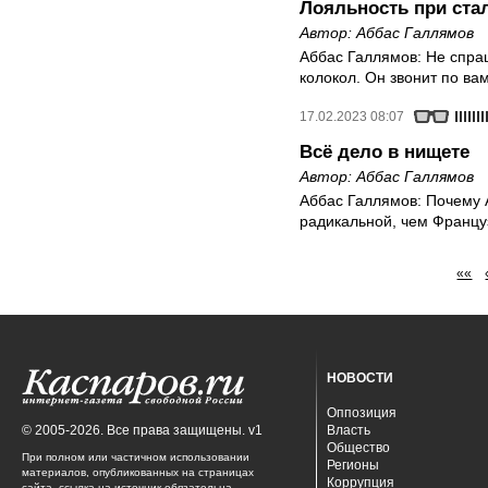
Лояльность при ста
Автор:
Аббас Галлямов
Аббас Галлямов: Не спраш
колокол. Он звонит по ва
17.02.2023 08:07
Всё дело в нищете
Автор:
Аббас Галлямов
Аббас Галлямов: Почему 
радикальной, чем Францу
««
НОВОСТИ
Оппозиция
© 2005-2026. Все права защищены. v1
Власть
Общество
При полном или частичном использовании
Регионы
материалов, опубликованных на страницах
Коррупция
сайта, ссылка на источник обязательна.