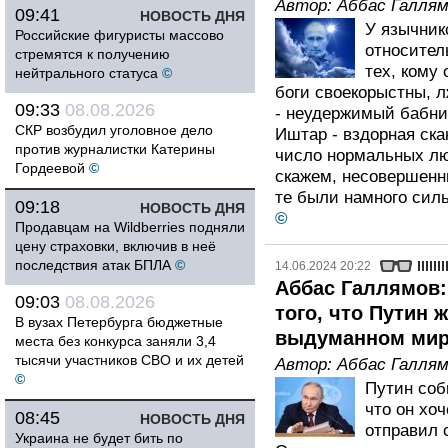
Автор:
Аббас Галля
09:41
НОВОСТЬ ДНЯ
У язычник
Российские фигуристы массово
относител
стремятся к получению
тех, кому
нейтрального статуса
©
боги своекорыстны, л
09:33
08.08.2026
- неудержимый бабник
СКР возбудил уголовное дело
Иштар - вздорная ска
против журналистки Катерины
число нормальных лю
Гордеевой
©
скажем, несовершенн
те были намного сил
09:18
НОВОСТЬ ДНЯ
©
Продавцам на Wildberries подняли
цену страховки, включив в неё
последствия атак БПЛА
©
14.06.2024 20:22
Аббас Галлямов:
09:03
08.08.2026
того, что Путин 
В вузах Петербурга бюджетные
выдуманном ми
места без конкурса заняли 3,4
тысячи участников СВО и их детей
Автор:
Аббас Галля
©
Путин соб
что он хоч
08:45
НОВОСТЬ ДНЯ
отправил 
Украина не будет бить по