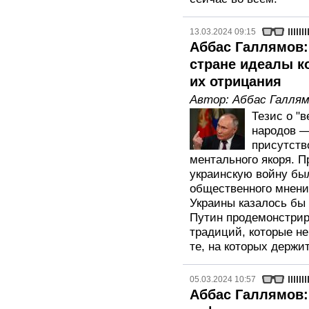
13.03.2024 09:15
Аббас Галлямов:
стране идеалы к
их отрицания
Автор:
Аббас Галля
Тезис о "
народов —
присутств
ментального якоря. П
украинскую войну бы
общественного мнени
Украины казалось бы
Путин продемонстриро
традиций, которые н
те, на которых держит
05.03.2024 10:57
Аббас Галлямов: