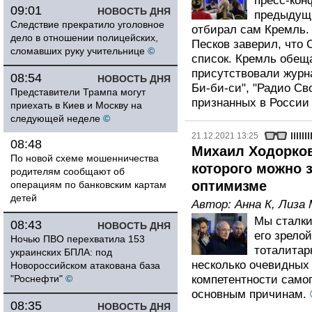
пресс-кон
09:01
НОВОСТЬ ДНЯ
предыдущи
Следствие прекратило уголовное
отбирал сам Кремль.
дело в отношении полицейских,
Песков заверил, что 
сломавших руку учительнице
©
список. Кремль обещ
присутствовали журн
08:54
НОВОСТЬ ДНЯ
Би-би-си", "Радио Св
Представители Трампа могут
признанных в России
приехать в Киев и Москву на
следующей неделе
©
21.12.2021 13:25
08:48
Михаил Ходорков
По новой схеме мошенничества
которого можно 
родителям сообщают об
оптимизме
операциям по банковским картам
детей
Автор:
Анна К
,
Лиза 
Мы сталки
08:43
НОВОСТЬ ДНЯ
его зрелой
Ночью ПВО перехватила 153
тоталитар
украинских БПЛА: под
несколько очевидных
Новороссийском атакована база
"Роснефти"
©
компетентности самог
основным причинам.
08:35
НОВОСТЬ ДНЯ