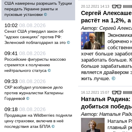
США намерены разрешить Турции
20.12.2021 14:13
передать Украине ракеты и
Сергей Алексаше
пусковые установки
©
растёт на 1,2%, 
10:02
08.08.2026
Автор:
Сергей Алекс
Сенат США утвердил закон об
Экономика
"адских санкциях" против РФ:
обречено н
Зеленский поблагодарил за это
©
собственн
09:41
08.08.2026
хочет больше зарабо
Российские фигуристы массово
заработать больше. 
стремятся к получению
больше зарабатывать
нейтрального статуса
©
является драйвером 
жить лучше.
©
09:33
08.08.2026
СКР возбудил уголовное дело
против журналистки Катерины
16.12.2021 15:07
Наталья Радина:
Гордеевой
©
добиться побед
09:18
08.08.2026
Автор:
Наталья Рад
Продавцам на Wildberries подняли
цену страховки, включив в неё
Наталья Р
последствия атак БПЛА
©
главный р