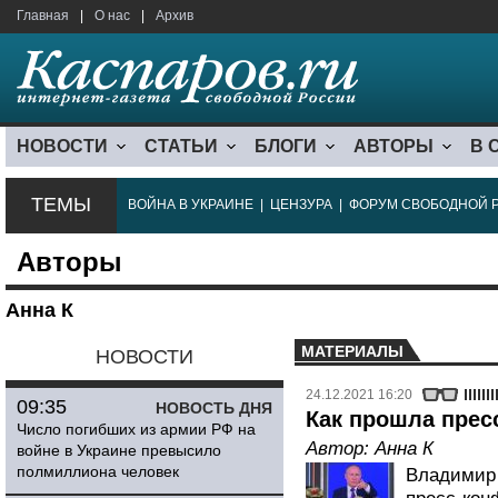
Главная
|
О нас
|
Архив
НОВОСТИ
СТАТЬИ
БЛОГИ
АВТОРЫ
В 
ТЕМЫ
ВОЙНА В УКРАИНЕ
|
ЦЕНЗУРА
|
ФОРУМ СВОБОДНОЙ 
Авторы
Анна К
МАТЕРИАЛЫ
НОВОСТИ
24.12.2021 16:20
09:35
НОВОСТЬ ДНЯ
Как прошла прес
Число погибших из армии РФ на
Автор:
Анна К
войне в Украине превысило
полмиллиона человек
Владимир 