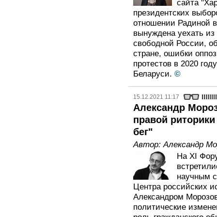
сайта "Ха
президентских выборо
отношении Радиной в
вынуждена уехать из
свободной России, о
стране, ошибки оппо
протестов в 2020 год
Беларуси.
©
15.12.2021 11:17
Александр Мороз
правой риторики
бег"
Автор:
Александр Мо
На XI Фор
встретили
научным с
Центра российских и
Александром Морозов
политические измене