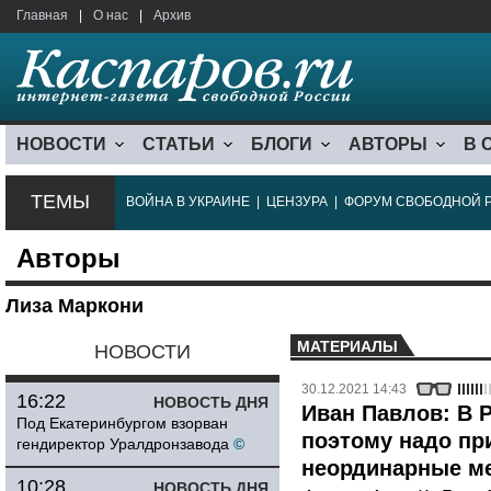
Главная
|
О нас
|
Архив
НОВОСТИ
СТАТЬИ
БЛОГИ
АВТОРЫ
В 
ТЕМЫ
ВОЙНА В УКРАИНЕ
|
ЦЕНЗУРА
|
ФОРУМ СВОБОДНОЙ 
Авторы
Лиза Маркони
МАТЕРИАЛЫ
НОВОСТИ
30.12.2021 14:43
16:22
НОВОСТЬ ДНЯ
Иван Павлов: В Р
Под Екатеринбургом взорван
поэтому надо пр
гендиректор Уралдронзавода
©
неординарные м
10:28
НОВОСТЬ ДНЯ