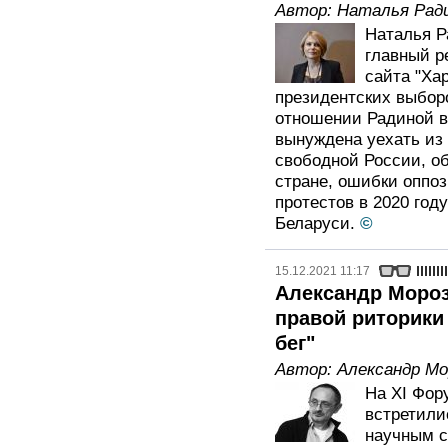
Автор:
Наталья Рад
Наталья Р
главный р
сайта "Ха
президентских выборо
отношении Радиной в
вынуждена уехать из
свободной России, о
стране, ошибки оппо
протестов в 2020 год
Беларуси.
©
15.12.2021 11:17
Александр Мороз
правой риторики
бег"
Автор:
Александр Мо
На XI Фор
встретили
научным с