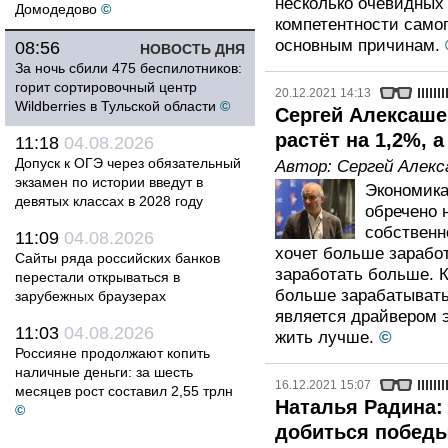
несколько очевидных
Домодедово
©
компетентности самог
основным причинам.
08:56
НОВОСТЬ ДНЯ
За ночь сбили 475 беспилотников:
горит сортировочный центр
20.12.2021 14:13
Wildberries в Тульской области
©
Сергей Алексаше
растёт на 1,2%, 
11:18
04.08.2026
Допуск к ОГЭ через обязательный
Автор:
Сергей Алекс
экзамен по истории введут в
Экономика
девятых классах в 2028 году
обречено н
собственн
11:09
04.08.2026
хочет больше зарабо
Сайты ряда российских банков
заработать больше. 
перестали открываться в
больше зарабатывать
зарубежных браузерах
является драйвером 
11:03
04.08.2026
жить лучше.
©
Россияне продолжают копить
наличные деньги: за шесть
16.12.2021 15:07
месяцев рост составил 2,55 трлн
Наталья Радина:
©
добиться побед