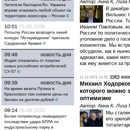
Автор:
Анна К
,
Лиза 
Читатели Каспаров.Ru: Украина
В декабре
вправе атаковать любой объект на
Вильнюс 
территории агрессора – России
©
России. Т
10:01
05.08.2026
Иваном Павловым, ко
Попытку России возродить некий
России по политичес
конкурс "Интервидение" пресекла
уголовное дело о гос
Саудовская Аравия
©
иноагентом. Мы встр
обсудили, как в ныне
09:48
НОВОСТЬ ДНЯ
адвокатам, какие мет
Индия отказалась от покупки
как ему живется за 
новых российских истребителей
СУ-57
©
21.12.2021 13:25
09:39
Михаил Ходорков
НОВОСТЬ ДНЯ
На время визита Путина в
которого можно 
Красноярск там снизили цены на
оптимизме
бензин на десятки рублей
©
Автор:
Анна К
,
Лиза 
09:14
05.08.2026
Мы сталки
Более полумесяца ликвидируют
его зрелой
последствия удара БПЛА по
тоталитар
индустриальному парку в