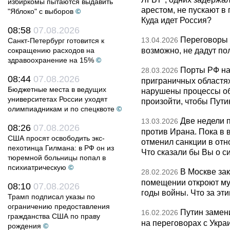
избиркомы пытаются выдавить
арестом, не пускают в
"Яблоко" с выборов
©
Куда идет Россия?
08:58
07.08.2026
Переговоры 
13.04.2026
Санкт-Петербург готовится к
возможно, не дадут по
сокращению расходов на
здравоохранение на 15%
©
Порты РФ на
28.03.2026
08:44
07.08.2026
приграничных областя
Бюджетные места в ведущих
нарушены процессы об
университетах России уходят
произойти, чтобы Пут
олимпиадникам и по спецквоте
©
Две недели 
13.03.2026
08:26
07.08.2026
против Ирана. Пока в
США просят освободить экс-
отменил санкции в от
пехотинца Гилмана: в РФ он из
Что сказали бы Вы о с
тюремной больницы попал в
психиатрическую
©
В Москве за
28.02.2026
помещении откроют муз
08:10
07.08.2026
годы войны. Что за эти
Трамп подписал указы по
ограничению предоставления
Путин замен
16.02.2026
гражданства США по праву
на переговорах с Укра
рождения
©