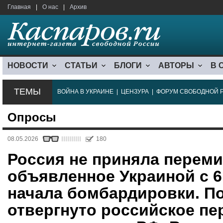
Главная
|
О нас
|
Архив
НОВОСТИ
СТАТЬИ
БЛОГИ
АВТОРЫ
В 
ТЕМЫ
ВОЙНА В УКРАИНЕ
|
ЦЕНЗУРА
|
ФОРУМ СВОБОДНОЙ 
Опросы
08.05.2026
180
Россия не приняла переми
объявленное Украиной с 6
начала бомбардировки. По
отвергнуто российское пе