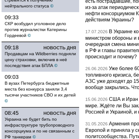
стремятся к получению
есть пострадавшие, п
нейтрального статуса
©
из-за атак периодическ
нефти консорциумом КТ
09:33
действиям Украины?
СКР возбудил уголовное дело
против журналистки Катерины
В Украине к
17.07.2026
Гордеевой
©
министром обороны и 
очередная смена мини
09:18
НОВОСТЬ ДНЯ
в РФ и главы правитель
Продавцам на Wildberries подняли
происходит и почему?
цену страховки, включив в неё
последствия атак БПЛА
©
Уже более 6
26.06.2026
топливного кризиса, бе
09:03
АЗС уже доходят до 1
В вузах Петербурга бюджетные
вообще закрылись. Чт
места без конкурса заняли 3,4
тысячи участников СВО и их детей
США и Иран 
15.06.2026
©
мире. Ждёте ли Вы за
Россией и Украиной, и
08:45
НОВОСТЬ ДНЯ
Украина не будет бить по
Армения про
31.05.2026
инфраструктуре трубопроводного
Европой и приняла у с
консорциума и по не связанным с
политсообщества. Пут
РФ танкерам
©