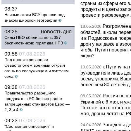
страны из сферы его в
08:37
продукты и цветы запр
Ночные атаки ВСУ прошли под
провести референдум.
знаком широкой географии
©
Разгромлена
18.05.2026
08:25
НОВОСТЬ ДНЯ
областей, школы перево
Силы ПВО сбили за ночь 397
и в Подмосковье повр
беспилотников: горят два НПЗ
©
дрон упал даже в аэро
чтобы Путин поверил, 
09:58
07.08.2026
люди?
Под аннексированным
Севастополем военный открыл
к Путину на
10.05.2026
огонь по сослуживцам и жителям
руководители лишь дев
села
©
всему, уговорили. Ва
более чем 80-летней д
09:38
07.08.2026
Правительство разрешило
Россия не п
08.05.2026
продавать в РФ бензин ранее
Украиной с 6 мая, и у
запрещенных стандартов Евро —
Похоже, что в ответ о
2, 3 и 4
©
мая, дроны летят на Р
09:23
07.08.2026
Заведены дел
24.04.2026
"Системная оппозиция" и
ЛГБТ", одних задержал