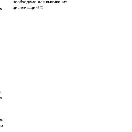
необходимо для выживания
цивилизации!
©
ше
в
в
ии
им