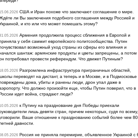
впереди?
США и Иран похоже что заключают соглашение о мире.
15.06.2026
Ждёте ли Вы заключения подобного соглашения между Россией и
Украиной, и кто или что может помешать этому?
Армения продолжила процесс сближения в Европой и
31.05.2026
приняла у себя саммит европейского политсообщества. Путин
почувствовал возможный уход страны из сферы его влияния и
начался шантаж: армянские продукты и цветы запрещены, а потом
он потребовал провести референдум. Что движет Путиным?
Разгромлена инфраструктура приграничных областей,
18.05.2026
школы переводят на дистант, а теперь и в Москве, и в Подмосковье
повреждены дома, убиты и ранены люди, дрон упал даже в
аэропорту. Что должно произойти еще, чтобы Путин поверил, что в
России идет война, страдают люди?
к Путину на празднование дня Победы приехали
10.05.2026
руководители лишь девяти стран, причем некоторых, судя по всему
уговорили. Ваше отношение к празднованию событий более чем 80
летней давности.
Россия не приняла перемирие, объявленное Украиной с 
08.05.2026