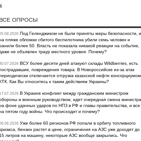
6
ВСЕ ОПРОСЫ
Под Геленджиком не были приняты меры безопасности, 
05.08.2026
на пляже обломки сбитого беспилотника убили семь человек и
ранили более 50. Власть не показала никакой реакции на событие,
даже не объявлен траур местного уровня. Почему?
ВСУ более десяти дней атакуют склады Wildberries, есть
30.07.2026
пострадавшие, повреждения товара. В Новороссийске из-за атак
периодически отключается отгрузка казахской нефти консорциумом
КТК. Как Вы относитесь к таким действиям Украины?
В Украине конфликт между гражданским министром
17.07.2026
обороны и военным руководством, идет очередная смена министр
на фоне удачных ударов по НПЗ в РФ и главы правительства, и все
на пятом году войны. Что происходит и почему?
Уже более 60 регионов РФ попали в орбиту топливного
26.06.2026
кризиса, бензин растет в цене, ограничения на АЗС уже доходят до
15 литров на машину, некоторые АЗС вообще закрылись. Что