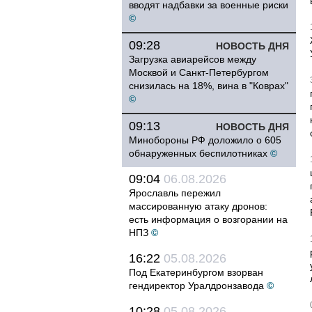
вводят надбавки за военные риски
©
09:28
НОВОСТЬ ДНЯ
Загрузка авиарейсов между
Москвой и Санкт-Петербургом
снизилась на 18%, вина в "Коврах"
©
09:13
НОВОСТЬ ДНЯ
Минобороны РФ доложило о 605
обнаруженных беспилотниках
©
09:04
06.08.2026
Ярославль пережил
массированную атаку дронов:
есть информация о возгорании на
НПЗ
©
16:22
05.08.2026
Под Екатеринбургом взорван
гендиректор Уралдронзавода
©
10:28
05.08.2026