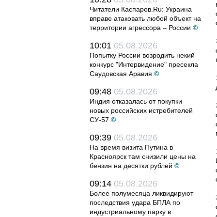
Читатели Каспаров.Ru: Украина
вправе атаковать любой объект на
территории агрессора – России
©
10:01
05.08.2026
Попытку России возродить некий
конкурс "Интервидение" пресекла
Саудовская Аравия
©
09:48
05.08.2026
Индия отказалась от покупки
новых российских истребителей
СУ-57
©
09:39
05.08.2026
На время визита Путина в
Красноярск там снизили цены на
бензин на десятки рублей
©
09:14
05.08.2026
Более полумесяца ликвидируют
последствия удара БПЛА по
индустриальному парку в