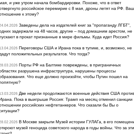
мая, и уже утром начала бомбардировки. Похоже, что в ответ
отвергнуто российское перемирие с 8 мая, дроны летят на РФ. Ва
отношение к этому?
Заведены дела на издателей книг за "пропаганду ЛГБТ",
24.04.2026
одних задержали на 48 часов, другие – под домашним арестом, не
пускают в прокат признанные в мире фильмы. Куда идет Россия?
Переговоры США и Ирана пока в тупике, и, возможно, не
13.04.2026
дадут положительных результатов. Что тогда?
Порты РФ на Балтике повреждены, в приграничных
28.03.2026
областях разрушена инфраструктура, нарушены процессы
образования. Что еще должно произойти, чтобы Путин пошел на
попятную?
Две недели продолжаются военные действия США проти
13.03.2026
Ирана. Пока в выигрыше Россия: Трамп на месяц отменил санкции 
отношении российских нефтетанкеров. Что сказали бы Вы о
ситуации?
В Москве закрыли Музей истории ГУЛАГа, в его помещен
28.02.2026
откроют музей геноцида советского народа в годы войны. Что за эт
стоит?