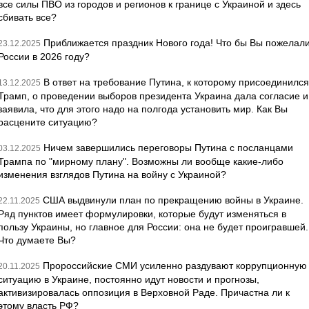
все силы ПВО из городов и регионов к границе с Украиной и здесь
сбивать все?
Приближается праздник Нового года! Что бы Вы пожелал
23.12.2025
России в 2026 году?
В ответ на требование Путина, к которому присоединился
13.12.2025
Трамп, о проведении выборов президента Украина дала согласие и
заявила, что для этого надо на полгода установить мир. Как Вы
расцените ситуацию?
Ничем завершились переговоры Путина с посланцами
03.12.2025
Трампа по "мирному плану". Возможны ли вообще какие-либо
изменения взглядов Путина на войну с Украиной?
США выдвинули план по прекращению войны в Украине.
22.11.2025
Ряд пунктов имеет формулировки, которые будут изменяться в
пользу Украины, но главное для России: она не будет проигравшей.
Что думаете Вы?
Пророссийские СМИ усиленно раздувают коррупционную
20.11.2025
ситуацию в Украине, постоянно идут новости и прогнозы,
активизировалась оппозиция в Верховной Раде. Причастна ли к
этому власть РФ?