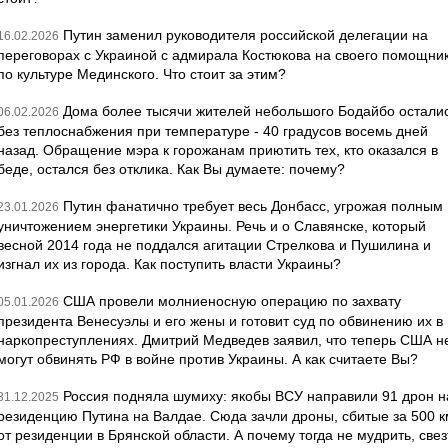
Путин заменил руководителя российской делегации на
16.02.2026
переговорах с Украиной с адмирала Костюкова на своего помощни
по культуре Мединского. Что стоит за этим?
Дома более тысячи жителей небольшого Бодайбо остали
06.02.2026
без теплоснабжения при температуре - 40 градусов восемь дней
назад. Обращение мэра к горожанам приютить тех, кто оказался в
беде, остался без отклика. Как Вы думаете: почему?
Путин фанатично требует весь Донбасс, угрожая полным
23.01.2026
уничтожением энергетики Украины. Речь и о Славянске, который
весной 2014 года не поддался агитации Стрелкова и Пушилина и
изгнал их из города. Как поступить власти Украины?
США провели молниеносную операцию по захвату
05.01.2026
президента Венесуэлы и его жены и готовит суд по обвинению их в
наркопреступлениях. Дмитрий Медведев заявил, что теперь США н
могут обвинять РФ в войне против Украины. А как считаете Вы?
Россия подняла шумиху: якобы ВСУ направили 91 дрон н
31.12.2025
резиденцию Путина на Валдае. Сюда зачли дроны, сбитые за 500 к
от резиденции в Брянской области. А почему тогда не мудрить, свез