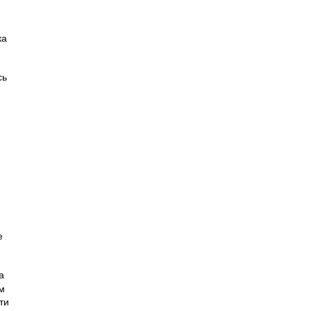
ка
сь
е
а
м
ти