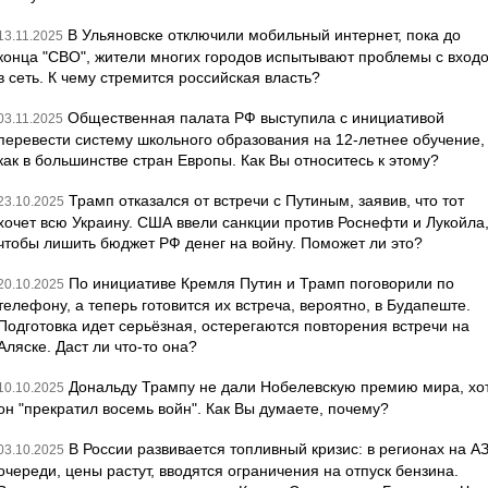
В Ульяновске отключили мобильный интернет, пока до
13.11.2025
конца "СВО", жители многих городов испытывают проблемы с вход
в сеть. К чему стремится российская власть?
Общественная палата РФ выступила с инициативой
03.11.2025
перевести систему школьного образования на 12-летнее обучение,
как в большинстве стран Европы. Как Вы относитесь к этому?
Трамп отказался от встречи с Путиным, заявив, что тот
23.10.2025
хочет всю Украину. США ввели санкции против Роснефти и Лукойла
чтобы лишить бюджет РФ денег на войну. Поможет ли это?
По инициативе Кремля Путин и Трамп поговорили по
20.10.2025
телефону, а теперь готовится их встреча, вероятно, в Будапеште.
Подготовка идет серьёзная, остерегаются повторения встречи на
Аляске. Даст ли что-то она?
Дональду Трампу не дали Нобелевскую премию мира, хо
10.10.2025
он "прекратил восемь войн". Как Вы думаете, почему?
В России развивается топливный кризис: в регионах на А
03.10.2025
очереди, цены растут, вводятся ограничения на отпуск бензина.