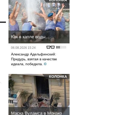
КОЛОНКА
и
Как в капле воды...
06.08.2026 15:24
Александр Адельфинский:
Придурь, взятая в качестве
идеала, победила.
©
КОЛОНКА
а
Маска Вуламса в Монако