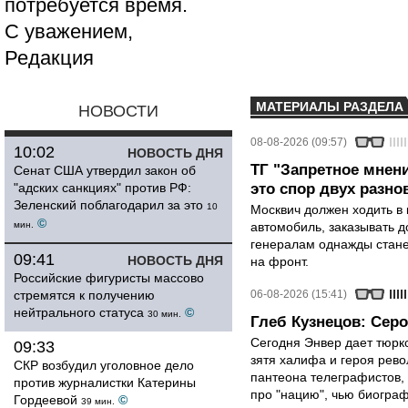
потребуется время.
С уважением,
Редакция
МАТЕРИАЛЫ РАЗДЕЛА
НОВОСТИ
08-08-2026 (09:57)
10:02
НОВОСТЬ ДНЯ
ТГ "Запретное мнени
Сенат США утвердил закон об
"адских санкциях" против РФ:
это спор двух разно
Зеленский поблагодарил за это
10
Москвич должен ходить в 
©
мин.
автомобиль, заказывать д
генералам однажды стане
09:41
НОВОСТЬ ДНЯ
на фронт.
Российские фигуристы массово
стремятся к получению
06-08-2026 (15:41)
нейтрального статуса
©
30 мин.
Глеб Кузнецов: Серо
Сегодня Энвер дает тюрк
09:33
зятя халифа и героя рево
СКР возбудил уголовное дело
пантеона телеграфистов,
против журналистки Катерины
про "нацию", чью биограф
Гордеевой
©
39 мин.