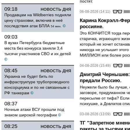
постят.
09:18
НОВОСТЬ ДНЯ
06-08-2026 (14:11)
Продавцам на Wildberries подняли
Карина Кокрэлл-Фер
цену страховки, включив в неё
последствия атак БПЛА
©
россияне.
54 мин.
Это КОНЧИТСЯ тогда пере
09:03
старичка, играющего жизн
В вузах Петербурга бюджетные
который не хочет останавл
места без конкурса заняли 3,4
никогда не услышит этого
тысячи участников СВО и их детей
МИЛЛИОН или более росси
©
04-08-2026 (15:49)
08:45
НОВОСТЬ ДНЯ
Дмитрий Чернышев: 
Украина не будет бить по
предали Россию.
инфраструктуре трубопроводного
Неужели было бы лучше, 
консорциума и по не связанным с
заговоре, придуманном че
РФ танкерам
©
пересылке от тифа? Если
08:37
психушке, а Довлатов спи
Ночные атаки ВСУ прошли под
03-08-2026 (13:09)
знаком широкой географии
©
ТГ "Запретное мнени
08:25
НОВОСТЬ ДНЯ
ракеты за тысячи ки