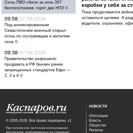
Силы ПВО сбили за ночь 397
коробки у себя за с
беспилотников: горят два НПЗ
©
Пока продолжается война
оставаться целями. А ряд
09:58
07.08.2026
водители, охранники, оф
Под аннексированным
Севастополем военный открыл
огонь по сослуживцам и жителям
села
©
09:38
07.08.2026
Правительство разрешило
продавать в РФ бензин ранее
запрещенных стандартов Евро —
2, 3 и 4
©
НОВОСТИ
Оппозиция
© 2005-2026. Все права защищены. v1
Власть
Общество
При полном или частичном использовании
Регионы
материалов, опубликованных на страницах